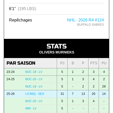
6'1"
(195 LBS)
Repêchages
NHL - 2026 R4 #124
BUFFALO SABRES
STATS
OLIVERS MURNIEKS
PAR SAISON
PJ
B
P
PTS
PU
23-24
WJC-18 - LV
5
1
2
3
4
24-25
WJC-20 - LV
5
1
3
4
2
WJC-18 - LV
5
-
2
2
29
25-26
LHJMQ - SEA
31
7
13
20
14
WJC-20 - LV
5
1
3
4
-
WM - LV
5
-
-
-
-