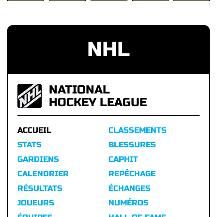
NHL
NATIONAL
HOCKEY LEAGUE
ACCUEIL
CLASSEMENTS
STATS
BLESSURES
GARDIENS
CAPHIT
CALENDRIER
REPÊCHAGE
RÉSULTATS
ÉCHANGES
JOUEURS
NUMÉROS