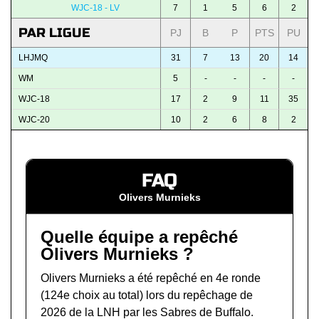
WJC-18 - LV
7
1
5
6
2
PAR LIGUE
PJ
B
P
PTS
PU
LHJMQ
31
7
13
20
14
WM
5
-
-
-
-
WJC-18
17
2
9
11
35
WJC-20
10
2
6
8
2
FAQ
Olivers Murnieks
Quelle équipe a repêché
Olivers Murnieks ?
Olivers Murnieks a été repêché en 4e ronde
(124e choix au total) lors du
repêchage de
2026 de la LNH
par les Sabres de Buffalo.