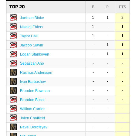
TOP 20
B
P
PTS
1
1
2
Jackson Blake
1
-
1
Nikolaj Ehlers
1
-
1
Taylor Hall
-
1
1
Jaccob Slavin
-
1
1
Logan Stankoven
-
-
-
Sebastian Aho
-
-
-
Rasmus Andersson
-
-
-
Ivan Barbashev
-
-
-
Braeden Bowman
-
-
-
Brandon Bussi
-
-
-
William Carrier
-
-
-
Jalen Chatfield
-
-
-
Pavel Dorofeyev