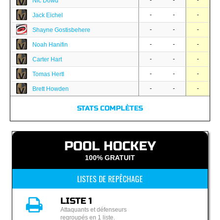
-
-
-
Nic Dowd
-
-
-
Jack Eichel
-
-
-
Shayne Gostisbehere
-
-
-
Noah Hanifin
-
-
-
Carter Hart
-
-
-
Tomas Hertl
-
-
-
Brett Howden
STATS COMPLÈTES
POOL HOCKEY
100% GRATUIT
LISTES DE REPÊCHAGE
LISTE 1
Attaquants et défenseurs
regroupés en 1 liste.