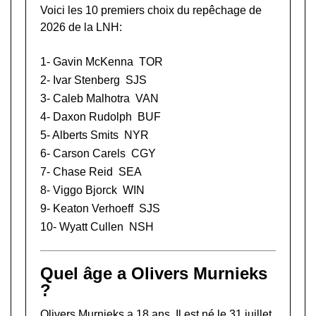
Voici les 10 premiers choix du repêchage de
2026 de la LNH:
1-
Gavin McKenna
TOR
2-
Ivar Stenberg
SJS
3-
Caleb Malhotra
VAN
4-
Daxon Rudolph
BUF
5-
Alberts Smits
NYR
6-
Carson Carels
CGY
7-
Chase Reid
SEA
8-
Viggo Bjorck
WIN
9-
Keaton Verhoeff
SJS
10-
Wyatt Cullen
NSH
Quel âge a Olivers Murnieks
?
Olivers Murnieks a 18 ans. Il est né le 31 juillet