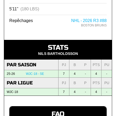
5'11"
(180 LBS)
Repêchages
NHL - 2026 R3 #88
BOSTON BRUINS
STATS
NILS BARTHOLDSSON
PAR SAISON
PJ
B
P
PTS
PU
25-26
WJC-18 - SE
7
4
-
4
-
PAR LIGUE
PJ
B
P
PTS
PU
WJC-18
7
4
-
4
-
FAQ