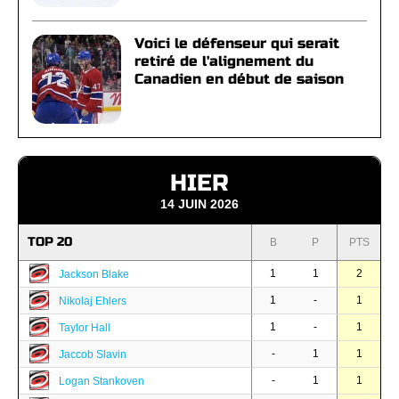
Voici le défenseur qui serait
retiré de l'alignement du
Canadien en début de saison
HIER
14 JUIN 2026
TOP 20
B
P
PTS
1
1
2
Jackson Blake
1
-
1
Nikolaj Ehlers
1
-
1
Taylor Hall
-
1
1
Jaccob Slavin
-
1
1
Logan Stankoven