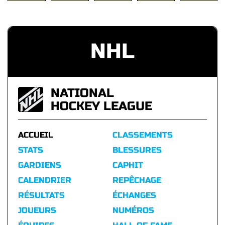
NHL
NATIONAL
HOCKEY LEAGUE
ACCUEIL
CLASSEMENTS
STATS
BLESSURES
GARDIENS
CAPHIT
CALENDRIER
REPÊCHAGE
RÉSULTATS
ÉCHANGES
JOUEURS
NUMÉROS