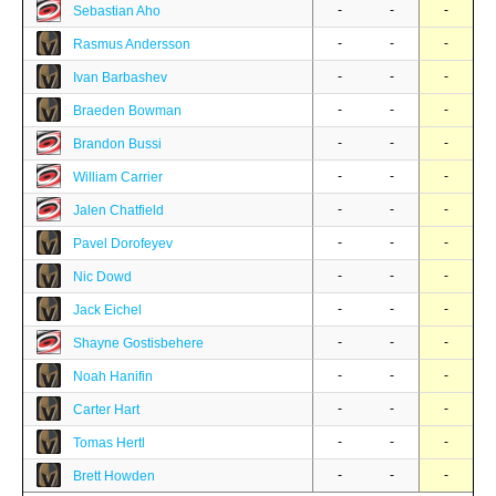
-
-
-
Sebastian Aho
-
-
-
Rasmus Andersson
-
-
-
Ivan Barbashev
-
-
-
Braeden Bowman
-
-
-
Brandon Bussi
-
-
-
William Carrier
-
-
-
Jalen Chatfield
-
-
-
Pavel Dorofeyev
-
-
-
Nic Dowd
-
-
-
Jack Eichel
-
-
-
Shayne Gostisbehere
-
-
-
Noah Hanifin
-
-
-
Carter Hart
-
-
-
Tomas Hertl
-
-
-
Brett Howden