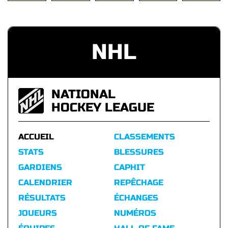
NHL
NATIONAL
HOCKEY LEAGUE
ACCUEIL
CLASSEMENTS
STATS
BLESSURES
GARDIENS
CAPHIT
CALENDRIER
REPÊCHAGE
RÉSULTATS
ÉCHANGES
JOUEURS
NUMÉROS