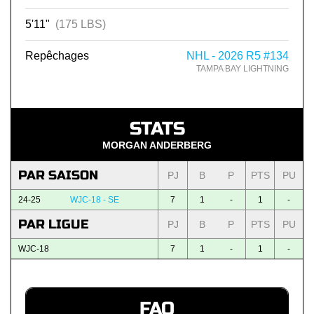
5'11"
(175 LBS)
Repêchages
NHL - 2026 R5 #134
TAMPA BAY LIGHTNING
STATS
MORGAN ANDERBERG
PAR SAISON
PJ
B
P
PTS
PU
24-25
WJC-18 - SE
7
1
-
1
-
PAR LIGUE
PJ
B
P
PTS
PU
WJC-18
7
1
-
1
-
FAQ