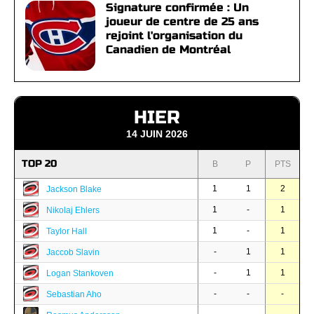
Signature confirmée : Un
joueur de centre de 25 ans
rejoint l'organisation du
Canadien de Montréal
HIER
14 JUIN 2026
TOP 20
B
P
PTS
1
1
2
Jackson Blake
1
-
1
Nikolaj Ehlers
1
-
1
Taylor Hall
-
1
1
Jaccob Slavin
-
1
1
Logan Stankoven
-
-
-
Sebastian Aho