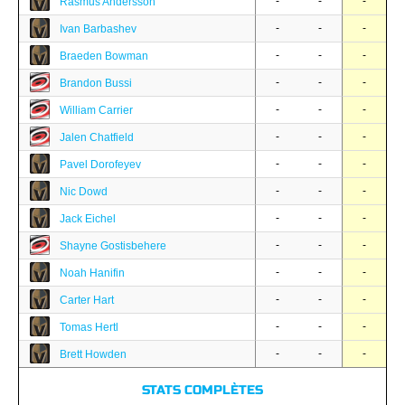
-
-
-
Rasmus Andersson
-
-
-
Ivan Barbashev
-
-
-
Braeden Bowman
-
-
-
Brandon Bussi
-
-
-
William Carrier
-
-
-
Jalen Chatfield
-
-
-
Pavel Dorofeyev
-
-
-
Nic Dowd
-
-
-
Jack Eichel
-
-
-
Shayne Gostisbehere
-
-
-
Noah Hanifin
-
-
-
Carter Hart
-
-
-
Tomas Hertl
-
-
-
Brett Howden
STATS COMPLÈTES