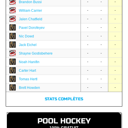
-
-
-
Brandon Bussi
-
-
-
William Carrier
-
-
-
Jalen Chatfield
-
-
-
Pavel Dorofeyev
-
-
-
Nic Dowd
-
-
-
Jack Eichel
-
-
-
Shayne Gostisbehere
-
-
-
Noah Hanifin
-
-
-
Carter Hart
-
-
-
Tomas Hertl
-
-
-
Brett Howden
STATS COMPLÈTES
POOL HOCKEY
100% GRATUIT