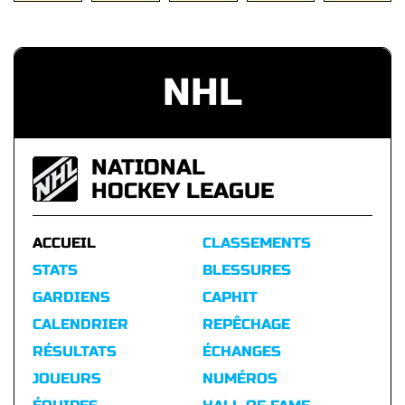
NHL
NATIONAL
HOCKEY LEAGUE
ACCUEIL
CLASSEMENTS
STATS
BLESSURES
GARDIENS
CAPHIT
CALENDRIER
REPÊCHAGE
RÉSULTATS
ÉCHANGES
JOUEURS
NUMÉROS