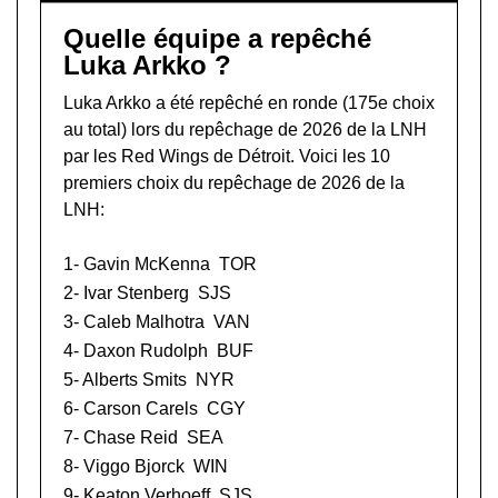
Quelle équipe a repêché
Luka Arkko ?
Luka Arkko a été repêché en ronde (175e choix
au total) lors du
repêchage de 2026 de la LNH
par les Red Wings de Détroit. Voici les 10
premiers choix du repêchage de 2026 de la
LNH:
1-
Gavin McKenna
TOR
2-
Ivar Stenberg
SJS
3-
Caleb Malhotra
VAN
4-
Daxon Rudolph
BUF
5-
Alberts Smits
NYR
6-
Carson Carels
CGY
7-
Chase Reid
SEA
8-
Viggo Bjorck
WIN
9-
Keaton Verhoeff
SJS