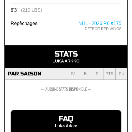
6'3"
(210 LBS)
Repêchages
NHL - 2026 R6 #175
DETROIT RED WINGS
STATS
LUKA ARKKO
PAR SAISON
PJ
B
P
PTS
PU
--- AUCUNE STATS DISPONIBLE ---
FAQ
Luka Arkko