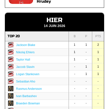
Hrudey
HIER
14 JUIN 2026
TOP 20
B
P
PTS
1
1
2
Jackson Blake
1
-
1
Nikolaj Ehlers
1
-
1
Taylor Hall
-
1
1
Jaccob Slavin
-
1
1
Logan Stankoven
-
-
-
Sebastian Aho
-
-
-
Rasmus Andersson
-
-
-
Ivan Barbashev
-
-
-
Braeden Bowman