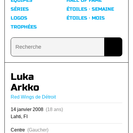
ÉQUIPES
HALL OF FAME
SÉRIES
ÉTOILES · SEMAINE
LOGOS
ÉTOILES · MOIS
TROPHÉES
Luka
Arkko
Red Wings de Détroit
14 janvier 2008
(18 ans)
Lahti, FI
Centre
(Gaucher)