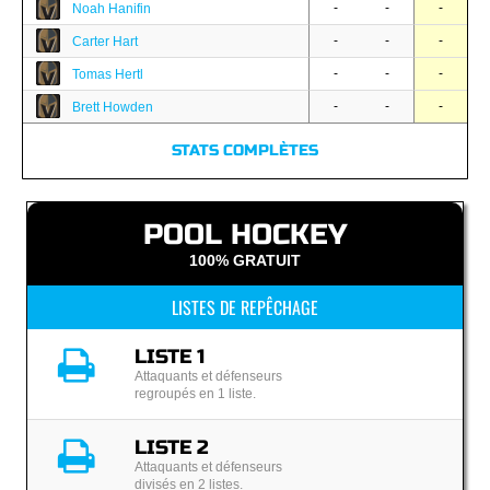
-
-
-
Noah Hanifin
-
-
-
Carter Hart
-
-
-
Tomas Hertl
-
-
-
Brett Howden
STATS COMPLÈTES
POOL HOCKEY
100% GRATUIT
LISTES DE REPÊCHAGE
LISTE 1
Attaquants et défenseurs
regroupés en 1 liste.
LISTE 2
Attaquants et défenseurs
divisés en 2 listes.