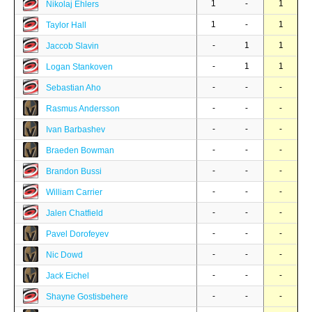
1
-
1
Nikolaj Ehlers
1
-
1
Taylor Hall
-
1
1
Jaccob Slavin
-
1
1
Logan Stankoven
-
-
-
Sebastian Aho
-
-
-
Rasmus Andersson
-
-
-
Ivan Barbashev
-
-
-
Braeden Bowman
-
-
-
Brandon Bussi
-
-
-
William Carrier
-
-
-
Jalen Chatfield
-
-
-
Pavel Dorofeyev
-
-
-
Nic Dowd
-
-
-
Jack Eichel
-
-
-
Shayne Gostisbehere