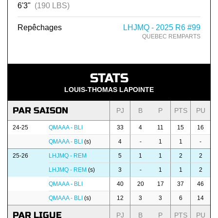
6'3"
(190 LBS)
Repêchages
LHJMQ - 2025 R6 #99
QUEBEC REMPARTS
STATS
LOUIS-THOMAS LAPOINTE
PAR SAISON
PJ
B
P
PTS
PU
24-25
QMAAA - BLI
33
4
11
15
16
QMAAA - BLI
(s)
4
-
1
1
-
25-26
LHJMQ - REM
5
1
1
2
2
LHJMQ - REM
(s)
3
-
1
1
2
QMAAA - BLI
40
20
17
37
46
QMAAA - BLI
(s)
12
3
3
6
14
PAR LIGUE
PJ
B
P
PTS
PU