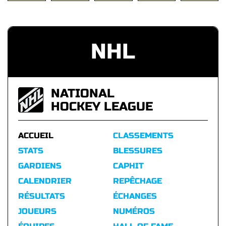
NHL
NATIONAL
HOCKEY LEAGUE
ACCUEIL
CLASSEMENTS
STATS
BLESSURES
GARDIENS
CAPHIT
CALENDRIER
REPÊCHAGE
RÉSULTATS
ÉCHANGES
JOUEURS
NUMÉROS