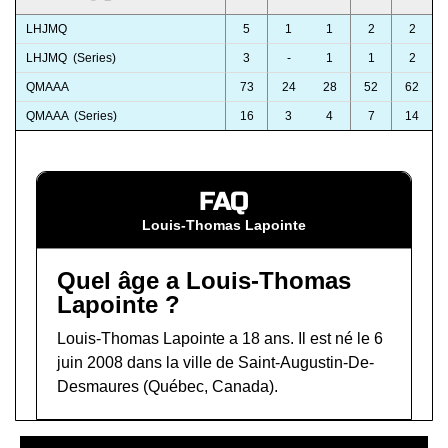
LHJMQ
5
1
1
2
2
LHJMQ (Series)
3
-
1
1
2
QMAAA
73
24
28
52
62
QMAAA (Series)
16
3
4
7
14
FAQ
Louis-Thomas Lapointe
Quel âge a Louis-Thomas
Lapointe ?
Louis-Thomas Lapointe a 18 ans. Il est né le 6
juin 2008 dans la ville de Saint-Augustin-De-
Desmaures (Québec, Canada).