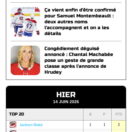
Ça vient enfin d'être confirmé
pour Samuel Montembeault :
deux autres noms
l'accompagnent et on a les
détails
Congédiement déguisé
annoncé : Chantal Machabée
pose un geste de grande
classe après l'annonce de
Hrudey
HIER
14 JUIN 2026
TOP 20
B
P
PTS
1
1
2
Jackson Blake