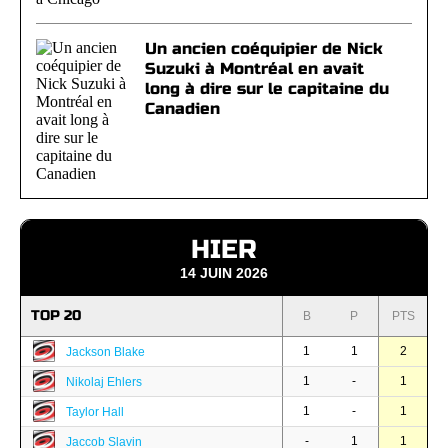
Un ancien coéquipier de Nick
Suzuki à Montréal en avait
long à dire sur le capitaine du
Canadien
HIER
14 JUIN 2026
TOP 20
B
P
PTS
1
1
2
Jackson Blake
1
-
1
Nikolaj Ehlers
1
-
1
Taylor Hall
-
1
1
Jaccob Slavin