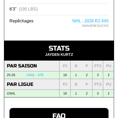
6'3"
(195 LBS)
Repêchages
NHL - 2026 R2 #45
ANAHEIM DUCKS
STATS
JAYDEN KURTZ
PAR SAISON
PJ
B
P
PTS
PU
25-26
USHL - STE
16
1
2
3
2
PAR LIGUE
PJ
B
P
PTS
PU
USHL
16
1
2
3
2
FAQ