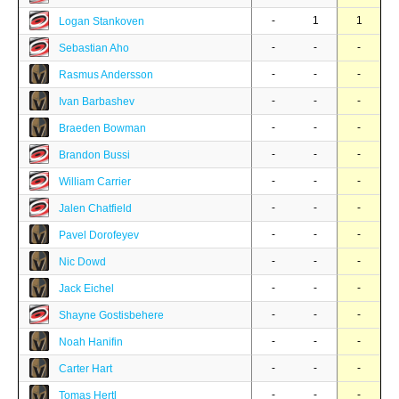
-
1
1
Logan Stankoven
-
-
-
Sebastian Aho
-
-
-
Rasmus Andersson
-
-
-
Ivan Barbashev
-
-
-
Braeden Bowman
-
-
-
Brandon Bussi
-
-
-
William Carrier
-
-
-
Jalen Chatfield
-
-
-
Pavel Dorofeyev
-
-
-
Nic Dowd
-
-
-
Jack Eichel
-
-
-
Shayne Gostisbehere
-
-
-
Noah Hanifin
-
-
-
Carter Hart
-
-
-
Tomas Hertl