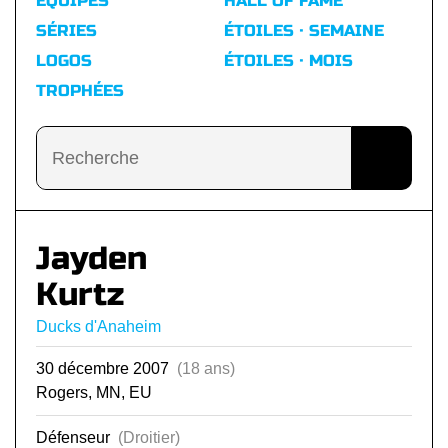
ÉQUIPES
HALL OF FAME
SÉRIES
ÉTOILES · SEMAINE
LOGOS
ÉTOILES · MOIS
TROPHÉES
Jayden
Kurtz
Ducks d'Anaheim
30 décembre 2007
(18 ans)
Rogers, MN, EU
Défenseur
(Droitier)