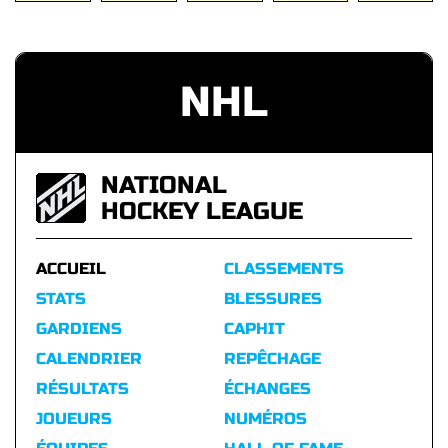
NHL
NATIONAL
HOCKEY LEAGUE
ACCUEIL
CLASSEMENTS
STATS
BLESSURES
GARDIENS
CAPHIT
CALENDRIER
REPÊCHAGE
RÉSULTATS
ÉCHANGES
JOUEURS
NUMÉROS