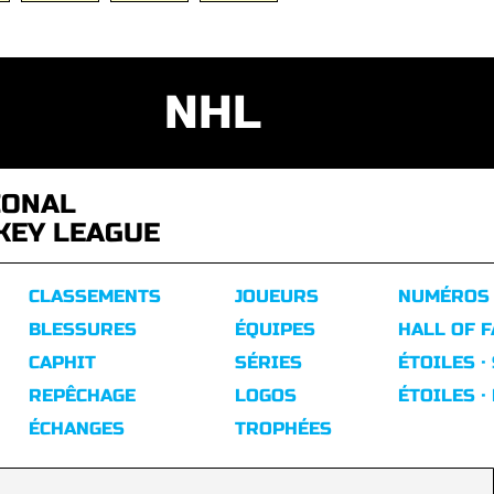
NHL
IONAL
KEY LEAGUE
CLASSEMENTS
JOUEURS
NUMÉROS
BLESSURES
ÉQUIPES
HALL OF 
CAPHIT
SÉRIES
ÉTOILES ·
REPÊCHAGE
LOGOS
ÉTOILES ·
ÉCHANGES
TROPHÉES