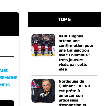
TOP 5
Kent Hughes
attend une
confirmation pour
une transaction
avec Columbus :
trois joueurs
visés par cette
idée
FAME
 SEMAINE
Nordiques de
 MOIS
Québec : La LNH
est prête à
amorcer son
processus
d'expansion et