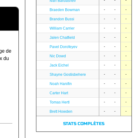
-
-
-
Ivan Barbashev
-
-
-
Braeden Bowman
-
-
-
Brandon Bussi
-
-
-
William Carrier
-
-
-
Jalen Chatfield
-
-
-
Pavel Dorofeyev
ge de
-
-
-
Nic Dowd
x du
-
-
-
Jack Eichel
-
-
-
Shayne Gostisbehere
-
-
-
Noah Hanifin
-
-
-
Carter Hart
-
-
-
Tomas Hertl
-
-
-
Brett Howden
STATS COMPLÈTES