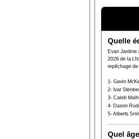
Quelle é
Evan Jardine a
2026 de la L
repêchage de
1-
Gavin McK
2-
Ivar Stenbe
3-
Caleb Malh
4-
Daxon Rud
5-
Alberts Smi
Quel âge