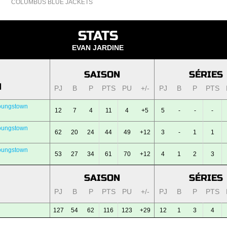
COLUMBUS BLUE JACKETS
STATS
EVAN JARDINE
SAISON
SÉRIES
N
PJ
B
P
PTS
PU
+/-
PJ
B
P
PTS
oungstown
12
7
4
11
4
+5
5
-
-
-
oungstown
62
20
24
44
49
+12
3
-
1
1
oungstown
53
27
34
61
70
+12
4
1
2
3
SAISON
SÉRIES
PJ
B
P
PTS
PU
+/-
PJ
B
P
PTS
127
54
62
116
123
+29
12
1
3
4