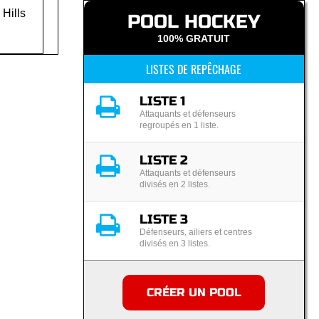
 Hills
POOL HOCKEY
100% GRATUIT
LISTES DE REPÊCHAGE
LISTE 1
Attaquants et défenseurs
regroupés en 1 liste.
LISTE 2
Attaquants et défenseurs
divisés en 2 listes.
LISTE 3
Défenseurs, ailiers et centres
divisés en 3 listes.
CRÉER UN POOL