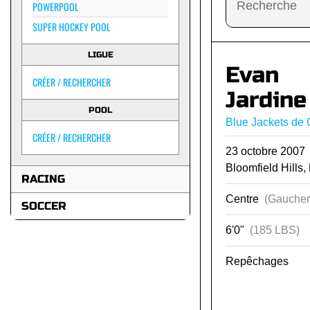
POWERPOOL
SUPER HOCKEY POOL
LIGUE
Evan
CRÉER / RECHERCHER
Jardine
POOL
Blue Jackets de
CRÉER / RECHERCHER
23 octobre 200
Bloomfield Hills,
RACING
Centre
(Gaucher
SOCCER
6'0"
(185 LBS)
Repêchages