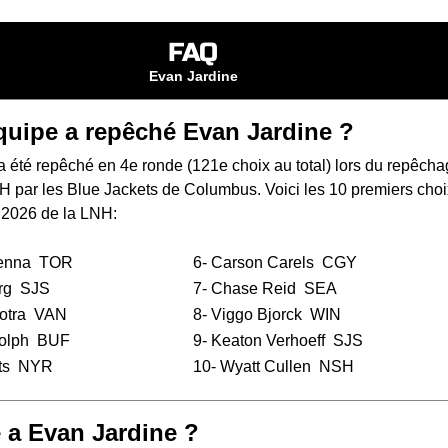
FAQ
Evan Jardine
quipe a repêché Evan Jardine ?
 été repêché en 4e ronde (121e choix au total) lors du
repêcha
NH
par les Blue Jackets de Columbus. Voici les 10 premiers choi
 2026 de la LNH:
enna
TOR
6-
Carson Carels
CGY
rg
SJS
7-
Chase Reid
SEA
otra
VAN
8-
Viggo Bjorck
WIN
olph
BUF
9-
Keaton Verhoeff
SJS
ts
NYR
10-
Wyatt Cullen
NSH
 a Evan Jardine ?