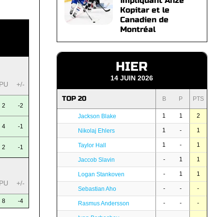
impliquant Anze
Kopitar et le
Canadien de
Montréal
HIER
14 JUIN 2026
PU
+/-
TOP 20
B
P
PTS
2
-2
1
1
2
Jackson Blake
4
-1
1
-
1
Nikolaj Ehlers
1
-
1
Taylor Hall
2
-1
-
1
1
Jaccob Slavin
-
1
1
Logan Stankoven
PU
+/-
-
-
-
Sebastian Aho
8
-4
-
-
-
Rasmus Andersson