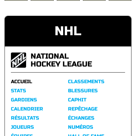
NHL
NATIONAL
HOCKEY LEAGUE
ACCUEIL
CLASSEMENTS
STATS
BLESSURES
GARDIENS
CAPHIT
CALENDRIER
REPÊCHAGE
RÉSULTATS
ÉCHANGES
JOUEURS
NUMÉROS