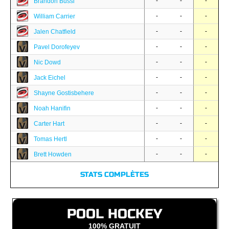
-
-
-
Brandon Bussi
-
-
-
William Carrier
-
-
-
Jalen Chatfield
-
-
-
Pavel Dorofeyev
-
-
-
Nic Dowd
-
-
-
Jack Eichel
-
-
-
Shayne Gostisbehere
-
-
-
Noah Hanifin
-
-
-
Carter Hart
-
-
-
Tomas Hertl
-
-
-
Brett Howden
STATS COMPLÈTES
POOL HOCKEY
100% GRATUIT