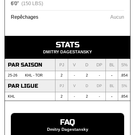
6'0"
(150 LBS)
Repêchages
Aucun
STATS
DMITRY DAGESTANSKY
PAR SAISON
PJ
V
D
DP
BL
S%
25-26
KHL - TOR
2
-
2
-
-
.854
PAR LIGUE
PJ
V
D
DP
BL
S%
KHL
2
-
2
-
-
.854
FAQ
Dmitry Dagestansky