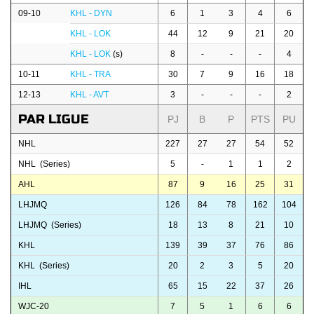
09-10
KHL - DYN
6
1
3
4
6
KHL - LOK
44
12
9
21
20
KHL - LOK
(s)
8
-
-
-
4
10-11
KHL - TRA
30
7
9
16
18
12-13
KHL - AVT
3
-
-
-
2
PAR LIGUE
PJ
B
P
PTS
PU
NHL
227
27
27
54
52
NHL (Series)
5
-
1
1
2
AHL
87
9
16
25
31
LHJMQ
126
84
78
162
104
LHJMQ (Series)
18
13
8
21
10
KHL
139
39
37
76
86
KHL (Series)
20
2
3
5
20
IHL
65
15
22
37
26
WJC-20
7
5
1
6
6