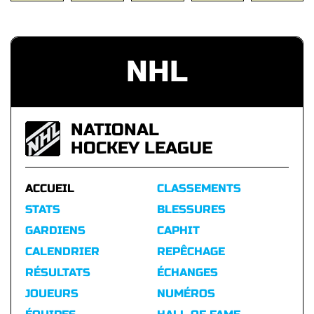
NHL
NATIONAL
HOCKEY LEAGUE
ACCUEIL
CLASSEMENTS
STATS
BLESSURES
GARDIENS
CAPHIT
CALENDRIER
REPÊCHAGE
RÉSULTATS
ÉCHANGES
JOUEURS
NUMÉROS