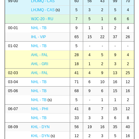
99-00
LHJMQ - CAS
60
56
43
99
70
LHJMQ - CAS
(s)
5
3
2
5
4
WJC-20 - RU
7
5
1
6
6
00-01
NHL - TB
9
1
1
2
4
IHL - VIP
65
15
22
37
26
01-02
NHL - TB
5
-
-
-
-
AHL - FAL
28
4
5
9
4
AHL - GRI
18
1
2
3
2
02-03
AHL - FAL
41
4
9
13
25
03-04
NHL - TB
71
6
10
16
12
05-06
NHL - TB
68
9
6
15
16
NHL - TB
(s)
5
-
1
1
2
06-07
NHL - PHI
41
8
7
15
12
NHL - TB
33
3
3
6
8
08-09
KHL - DYN
56
19
16
35
40
KHL - DYN
(s)
12
2
3
5
16