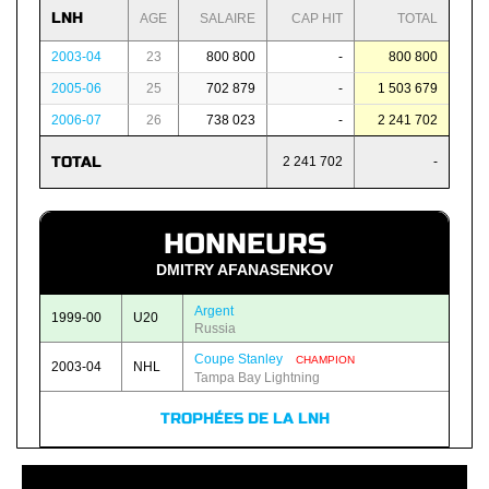
LNH
AGE
SALAIRE
CAP HIT
TOTAL
2003-04
23
800 800
-
800 800
2005-06
25
702 879
-
1 503 679
2006-07
26
738 023
-
2 241 702
TOTAL
2 241 702
-
HONNEURS
DMITRY AFANASENKOV
Argent
1999-00
U20
Russia
Coupe Stanley
CHAMPION
2003-04
NHL
Tampa Bay Lightning
TROPHÉES DE LA LNH