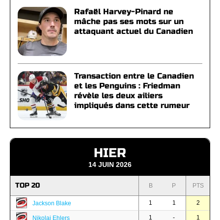
Rafaël Harvey-Pinard ne
mâche pas ses mots sur un
attaquant actuel du Canadien
Transaction entre le Canadien
et les Penguins : Friedman
révèle les deux ailiers
impliqués dans cette rumeur
HIER
14 JUIN 2026
TOP 20
B
P
PTS
1
1
2
Jackson Blake
1
-
1
Nikolaj Ehlers