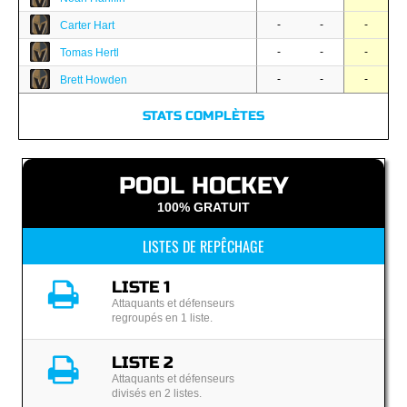
-
-
-
Carter Hart
-
-
-
Tomas Hertl
-
-
-
Brett Howden
STATS COMPLÈTES
POOL HOCKEY
100% GRATUIT
LISTES DE REPÊCHAGE
LISTE 1
Attaquants et défenseurs
regroupés en 1 liste.
LISTE 2
Attaquants et défenseurs
divisés en 2 listes.