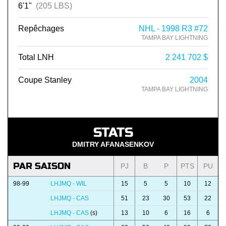
6'1"
(205 LBS)
Repêchages
NHL - 1998 R3 #72
TAMPA BAY LIGHTNING
Total LNH
2 241 702 $
Coupe Stanley
2004
TAMPA BAY LIGHTNING
STATS
DMITRY AFANASENKOV
PAR SAISON
PJ
B
P
PTS
PU
98-99
LHJMQ - WIL
15
5
5
10
12
LHJMQ - CAS
51
23
30
53
22
LHJMQ - CAS
(s)
13
10
6
16
6