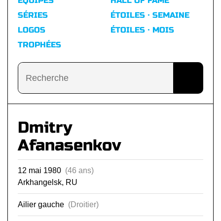
ÉQUIPES
HALL OF FAME
SÉRIES
ÉTOILES · SEMAINE
LOGOS
ÉTOILES · MOIS
TROPHÉES
Dmitry
Afanasenkov
12 mai 1980
(46 ans)
Arkhangelsk, RU
Ailier gauche
(Droitier)