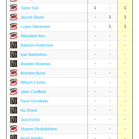
1
-
1
Taylor Hall
-
1
1
Jaccob Slavin
-
1
1
Logan Stankoven
-
-
-
Sebastian Aho
-
-
-
Rasmus Andersson
-
-
-
Ivan Barbashev
-
-
-
Braeden Bowman
-
-
-
Brandon Bussi
-
-
-
William Carrier
-
-
-
Jalen Chatfield
-
-
-
Pavel Dorofeyev
-
-
-
Nic Dowd
-
-
-
Jack Eichel
-
-
-
Shayne Gostisbehere
-
-
-
Noah Hanifin