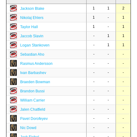
1
1
2
Jackson Blake
1
-
1
Nikolaj Ehlers
1
-
1
Taylor Hall
-
1
1
Jaccob Slavin
-
1
1
Logan Stankoven
-
-
-
Sebastian Aho
-
-
-
Rasmus Andersson
-
-
-
Ivan Barbashev
-
-
-
Braeden Bowman
-
-
-
Brandon Bussi
-
-
-
William Carrier
-
-
-
Jalen Chatfield
-
-
-
Pavel Dorofeyev
-
-
-
Nic Dowd
-
-
-