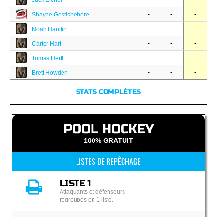
Jack Eichel
-
-
-
Shayne Gostisbehere
-
-
-
Noah Hanifin
-
-
-
Carter Hart
-
-
-
Tomas Hertl
-
-
-
Brett Howden
STATS COMPLÈTES
POOL HOCKEY
100% GRATUIT
LISTES DE REPÊCHAGE
LISTE 1
Attaquants et défenseurs
regroupés en 1 liste.