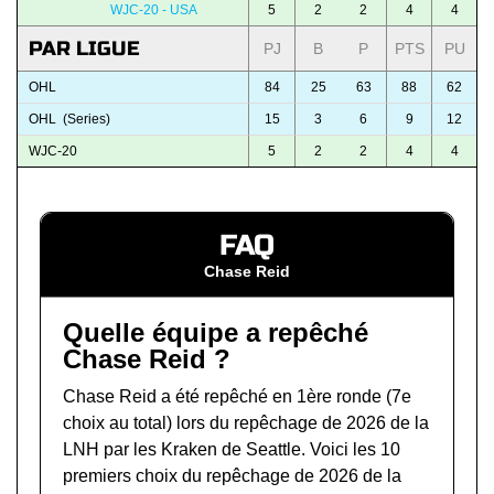
WJC-20 - USA
5
2
2
4
4
PAR LIGUE
PJ
B
P
PTS
PU
OHL
84
25
63
88
62
OHL (Series)
15
3
6
9
12
WJC-20
5
2
2
4
4
FAQ
Chase Reid
Quelle équipe a repêché
Chase Reid ?
Chase Reid a été repêché en 1ère ronde (7e
choix au total) lors du
repêchage de 2026 de la
LNH
par les Kraken de Seattle. Voici les 10
premiers choix du repêchage de 2026 de la