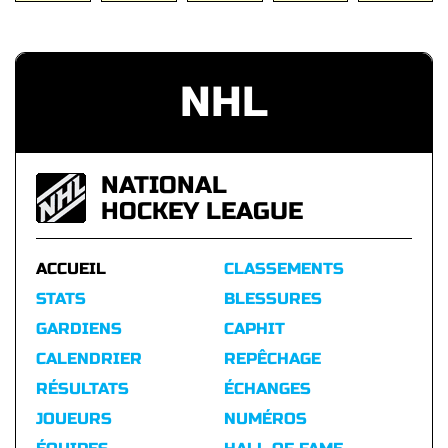
NHL
NATIONAL
HOCKEY LEAGUE
ACCUEIL
CLASSEMENTS
STATS
BLESSURES
GARDIENS
CAPHIT
CALENDRIER
REPÊCHAGE
RÉSULTATS
ÉCHANGES
JOUEURS
NUMÉROS