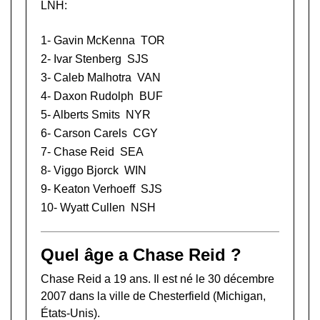
LNH:
1-
Gavin McKenna
TOR
2-
Ivar Stenberg
SJS
3-
Caleb Malhotra
VAN
4-
Daxon Rudolph
BUF
5-
Alberts Smits
NYR
6-
Carson Carels
CGY
7- Chase Reid
SEA
8-
Viggo Bjorck
WIN
9-
Keaton Verhoeff
SJS
10-
Wyatt Cullen
NSH
Quel âge a Chase Reid ?
Chase Reid a 19 ans. Il est né le 30 décembre
2007 dans la ville de Chesterfield (Michigan,
États-Unis).