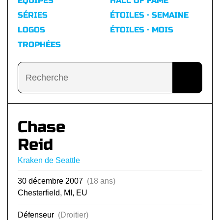
ÉQUIPES
HALL OF FAME
SÉRIES
ÉTOILES · SEMAINE
LOGOS
ÉTOILES · MOIS
TROPHÉES
Chase
Reid
Kraken de Seattle
30 décembre 2007
(18 ans)
Chesterfield, MI, EU
Défenseur
(Droitier)