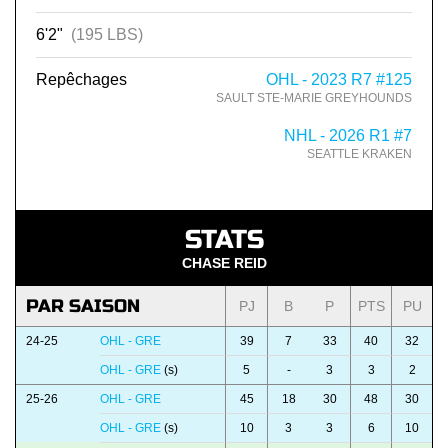
6'2"
(195 LBS)
Repêchages
OHL - 2023 R7 #125
SAULT STE-MARIE GREYHOUNDS
NHL - 2026 R1 #7
SEATTLE KRAKEN
STATS
CHASE REID
PAR SAISON
PJ
B
P
PTS
PU
24-25
OHL - GRE
39
7
33
40
32
OHL - GRE
(s)
5
-
3
3
2
25-26
OHL - GRE
45
18
30
48
30
OHL - GRE
(s)
10
3
3
6
10