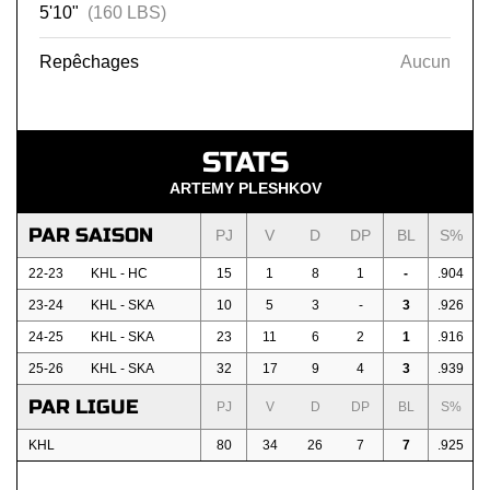
5'10"
(160 LBS)
Repêchages
Aucun
STATS
ARTEMY PLESHKOV
PAR SAISON
PJ
V
D
DP
BL
S%
22-23
KHL - HC
15
1
8
1
-
.904
23-24
KHL - SKA
10
5
3
-
3
.926
24-25
KHL - SKA
23
11
6
2
1
.916
25-26
KHL - SKA
32
17
9
4
3
.939
PAR LIGUE
PJ
V
D
DP
BL
S%
KHL
80
34
26
7
7
.925