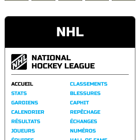
NHL
NATIONAL
HOCKEY LEAGUE
ACCUEIL
CLASSEMENTS
STATS
BLESSURES
GARDIENS
CAPHIT
CALENDRIER
REPÊCHAGE
RÉSULTATS
ÉCHANGES
JOUEURS
NUMÉROS