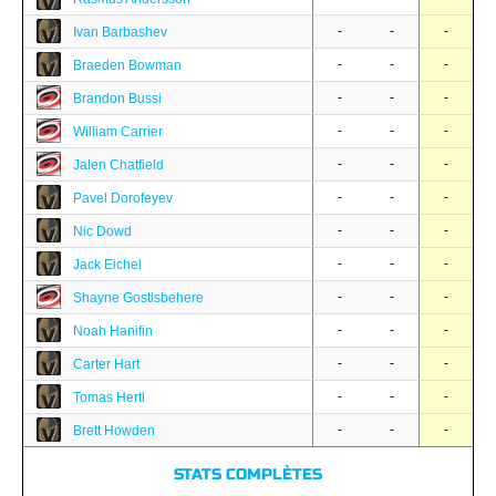
-
-
-
Ivan Barbashev
-
-
-
Braeden Bowman
-
-
-
Brandon Bussi
-
-
-
William Carrier
-
-
-
Jalen Chatfield
-
-
-
Pavel Dorofeyev
-
-
-
Nic Dowd
-
-
-
Jack Eichel
-
-
-
Shayne Gostisbehere
-
-
-
Noah Hanifin
-
-
-
Carter Hart
-
-
-
Tomas Hertl
-
-
-
Brett Howden
STATS COMPLÈTES