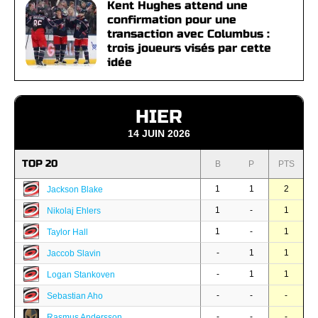
Kent Hughes attend une
confirmation pour une
transaction avec Columbus :
trois joueurs visés par cette
idée
HIER
14 JUIN 2026
TOP 20
B
P
PTS
1
1
2
Jackson Blake
1
-
1
Nikolaj Ehlers
1
-
1
Taylor Hall
-
1
1
Jaccob Slavin
-
1
1
Logan Stankoven
-
-
-
Sebastian Aho
-
-
-
Rasmus Andersson