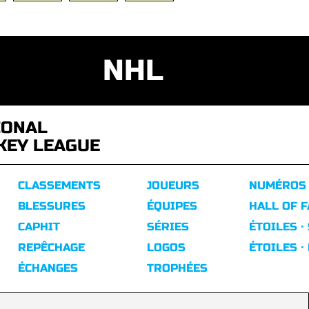
NHL
IONAL
KEY LEAGUE
CLASSEMENTS
JOUEURS
NUMÉROS
BLESSURES
ÉQUIPES
HALL OF 
CAPHIT
SÉRIES
ÉTOILES ·
REPÊCHAGE
LOGOS
ÉTOILES ·
ÉCHANGES
TROPHÉES