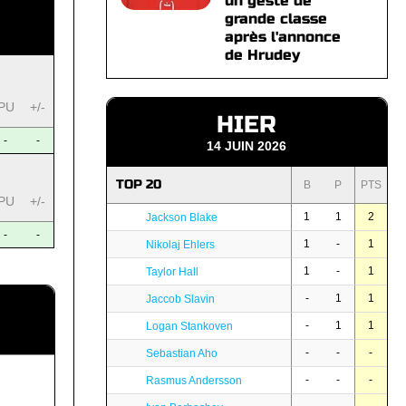
un geste de
grande classe
après l'annonce
de Hrudey
PU
+/-
HIER
-
-
14 JUIN 2026
TOP 20
B
P
PTS
PU
+/-
1
1
2
Jackson Blake
-
-
1
-
1
Nikolaj Ehlers
1
-
1
Taylor Hall
-
1
1
Jaccob Slavin
-
1
1
Logan Stankoven
-
-
-
Sebastian Aho
-
-
-
Rasmus Andersson