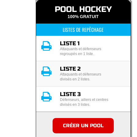
POOL HOCKEY
100% GRATUIT
LISTES DE REPÊCHAGE
LISTE 1
Attaquants et défenseurs
regroupés en 1 liste.
LISTE 2
Attaquants et défenseurs
divisés en 2 listes.
LISTE 3
Défenseurs, ailiers et centres
divisés en 3 listes.
CRÉER UN POOL