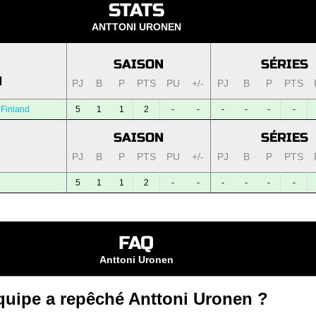
STATS
ANTTONI URONEN
SAISON
SÉRIES
N
PJ
B
P
PTS
PU
+/-
PJ
B
P
PTS
 Finland
5
1
1
2
-
-
-
-
-
-
SAISON
SÉRIES
PJ
B
P
PTS
PU
+/-
PJ
B
P
PTS
5
1
1
2
-
-
-
-
-
-
FAQ
Anttoni Uronen
quipe a repêché Anttoni Uronen ?