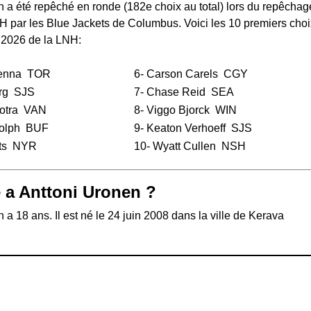
 a été repêché en ronde (182e choix au total) lors du
repêchag
NH
par les Blue Jackets de Columbus. Voici les 10 premiers choi
 2026 de la LNH:
enna
TOR
6-
Carson Carels
CGY
rg
SJS
7-
Chase Reid
SEA
otra
VAN
8-
Viggo Bjorck
WIN
olph
BUF
9-
Keaton Verhoeff
SJS
ts
NYR
10-
Wyatt Cullen
NSH
 a Anttoni Uronen ?
 a 18 ans. Il est né le 24 juin 2008 dans la ville de Kerava