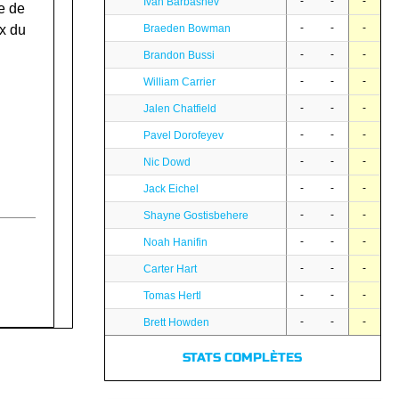
-
-
-
Ivan Barbashev
e de
-
-
-
x du
Braeden Bowman
-
-
-
Brandon Bussi
-
-
-
William Carrier
-
-
-
Jalen Chatfield
-
-
-
Pavel Dorofeyev
-
-
-
Nic Dowd
-
-
-
Jack Eichel
-
-
-
Shayne Gostisbehere
-
-
-
Noah Hanifin
-
-
-
Carter Hart
-
-
-
Tomas Hertl
-
-
-
Brett Howden
STATS COMPLÈTES