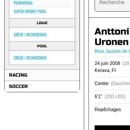
POWERPOOL
SUPER HOCKEY POOL
LIGUE
Anttoni
CRÉER / RECHERCHER
Uronen
POOL
Blue Jackets de
CRÉER / RECHERCHER
24 juin 2008
(18
Kerava, FI
RACING
Centre
(Gaucher
SOCCER
6'1"
(200 LBS)
Repêchages