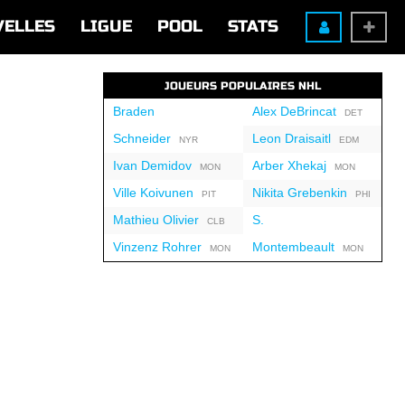
VELLES
LIGUE
POOL
STATS
JOUEURS POPULAIRES NHL
Braden
Alex DeBrincat
DET
Schneider
Leon Draisaitl
NYR
EDM
Ivan Demidov
Arber Xhekaj
MON
MON
Ville Koivunen
Nikita Grebenkin
PIT
PHI
Mathieu Olivier
S.
CLB
Vinzenz Rohrer
Montembeault
MON
MON