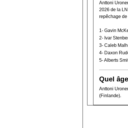
Anttoni Uronen
2026 de la L
repêchage de
1-
Gavin McK
2-
Ivar Stenbe
3-
Caleb Malh
4-
Daxon Rud
5-
Alberts Smi
Quel âge
Anttoni Uronen
(Finlande).