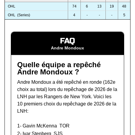
OHL
74
6
13
19
48
OHL (Series)
4
-
-
-
5
FAQ
Andre Mondoux
Quelle équipe a repêché
Andre Mondoux ?
Andre Mondoux a été repêché en ronde (162e
choix au total) lors du
repêchage de 2026 de la
LNH
par les Rangers de New York. Voici les
10 premiers choix du repêchage de 2026 de la
LNH:
1-
Gavin McKenna
TOR
2-
Ivar Stenberg
SJS