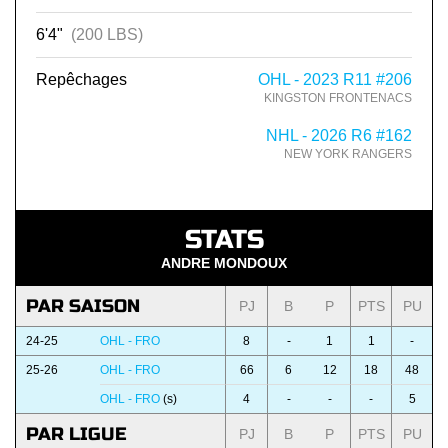
6'4"
(200 LBS)
Repêchages
OHL - 2023 R11 #206
KINGSTON FRONTENACS
NHL - 2026 R6 #162
NEW YORK RANGERS
STATS
ANDRE MONDOUX
PAR SAISON
PJ
B
P
PTS
PU
24-25
OHL - FRO
8
-
1
1
-
25-26
OHL - FRO
66
6
12
18
48
OHL - FRO
(s)
4
-
-
-
5
PAR LIGUE
PJ
B
P
PTS
PU