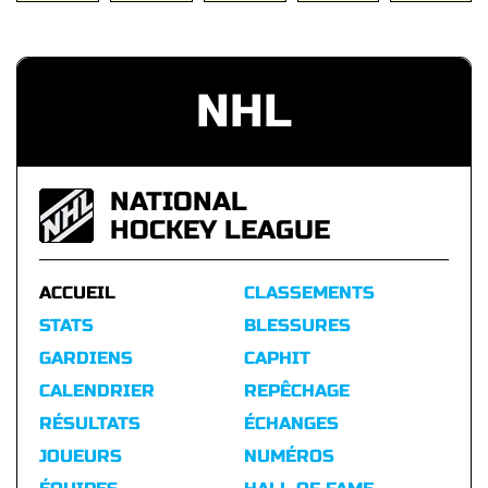
NHL
NATIONAL
HOCKEY LEAGUE
ACCUEIL
CLASSEMENTS
STATS
BLESSURES
GARDIENS
CAPHIT
CALENDRIER
REPÊCHAGE
RÉSULTATS
ÉCHANGES
JOUEURS
NUMÉROS