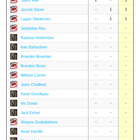
1
-
1
Taylor Hall
-
1
1
Jaccob Slavin
-
1
1
Logan Stankoven
-
-
-
Sebastian Aho
-
-
-
Rasmus Andersson
-
-
-
Ivan Barbashev
-
-
-
Braeden Bowman
-
-
-
Brandon Bussi
-
-
-
William Carrier
-
-
-
Jalen Chatfield
-
-
-
Pavel Dorofeyev
-
-
-
Nic Dowd
-
-
-
Jack Eichel
-
-
-
Shayne Gostisbehere
-
-
-
Noah Hanifin