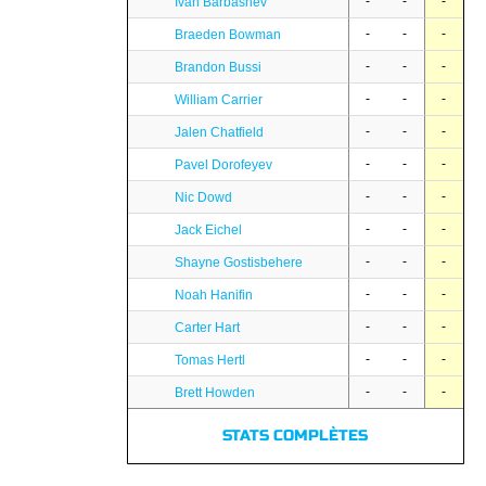
-
-
-
Ivan Barbashev
-
-
-
Braeden Bowman
-
-
-
Brandon Bussi
-
-
-
William Carrier
-
-
-
Jalen Chatfield
-
-
-
Pavel Dorofeyev
-
-
-
Nic Dowd
-
-
-
Jack Eichel
-
-
-
Shayne Gostisbehere
-
-
-
Noah Hanifin
-
-
-
Carter Hart
-
-
-
Tomas Hertl
-
-
-
Brett Howden
STATS COMPLÈTES