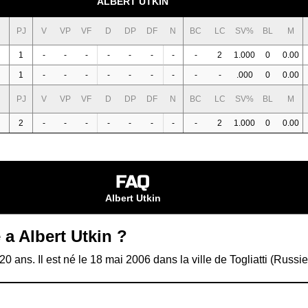
ALBERT UTKIN
PJ
V
VP
VF
D
DP
DF
N
BC
LC
SV%
BL
M
1
-
-
-
-
-
-
-
-
2
1.000
0
0.00
1
-
-
-
-
-
-
-
-
-
.000
0
0.00
PJ
V
VP
VF
D
DP
DF
N
BC
LC
SV%
BL
M
2
-
-
-
-
-
-
-
-
2
1.000
0
0.00
FAQ
Albert Utkin
 a Albert Utkin ?
20 ans. Il est né le 18 mai 2006 dans la ville de Togliatti (Russie