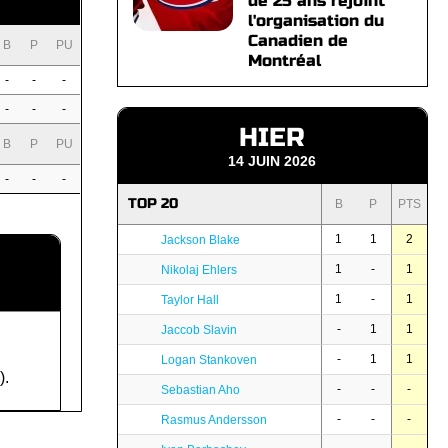
de 25 ans rejoint
l'organisation du
Canadien de
B
P
PU
Montréal
-
-
-
-
-
-
HIER
B
P
PU
14 JUIN 2026
-
-
-
TOP 20
B
P
PTS
1
1
2
Jackson Blake
1
-
1
Nikolaj Ehlers
1
-
1
Taylor Hall
-
1
1
Jaccob Slavin
-
1
1
Logan Stankoven
).
-
-
-
Sebastian Aho
-
-
-
Rasmus Andersson