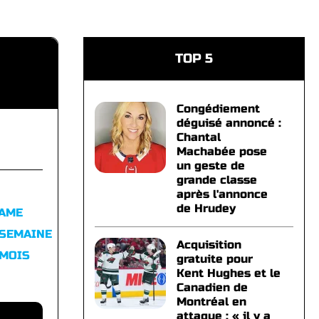
TOP 5
Congédiement
déguisé annoncé :
Chantal
Machabée pose
un geste de
grande classe
après l'annonce
de Hrudey
FAME
 SEMAINE
Acquisition
 MOIS
gratuite pour
Kent Hughes et le
Canadien de
Montréal en
attaque : « il y a