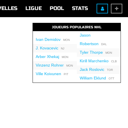
VELLES
LIGUE
POOL
STATS
JOUEURS POPULAIRES NHL
Jason
Ivan Demidov
MON
Robertson
DAL
J. Kovacevic
NJ
Tyler Thorpe
MON
Arber Xhekaj
MON
Kirill Marchenko
CLB
Vinzenz Rohrer
MON
Jack Roslovic
TOR
Ville Koivunen
PIT
William Eklund
OTT