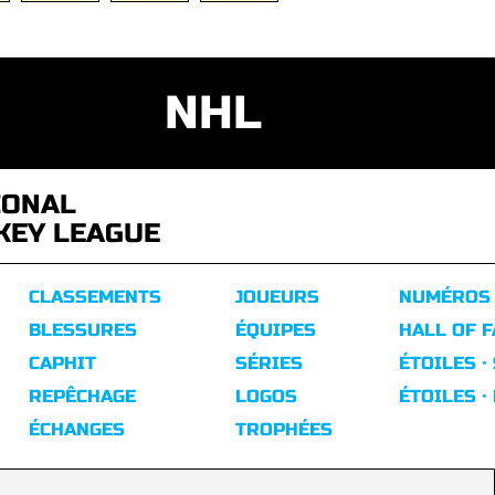
NHL
IONAL
KEY LEAGUE
CLASSEMENTS
JOUEURS
NUMÉROS
BLESSURES
ÉQUIPES
HALL OF 
CAPHIT
SÉRIES
ÉTOILES ·
REPÊCHAGE
LOGOS
ÉTOILES ·
ÉCHANGES
TROPHÉES