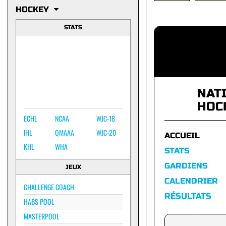
HOCKEY
STATS
NAT
HOC
ECHL
NCAA
WJC-18
IHL
QMAAA
WJC-20
ACCUEIL
KHL
WHA
STATS
GARDIENS
JEUX
CALENDRIER
CHALLENGE COACH
RÉSULTATS
HABS POOL
MASTERPOOL