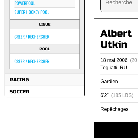
POWERPOOL
SUPER HOCKEY POOL
LIGUE
Albert
CRÉER / RECHERCHER
Utkin
POOL
18 mai 2006
(20
CRÉER / RECHERCHER
Togliatti, RU
RACING
Gardien
SOCCER
6'2"
(185 LBS)
Repêchages