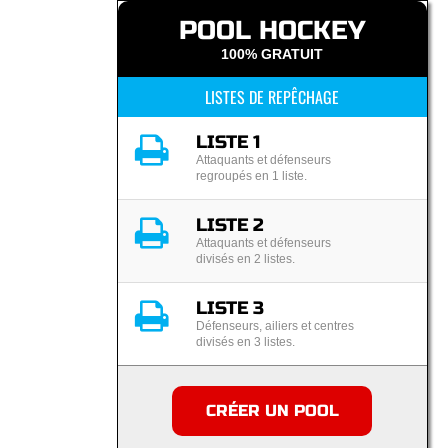
POOL HOCKEY
100% GRATUIT
LISTES DE REPÊCHAGE
LISTE 1
Attaquants et défenseurs
regroupés en 1 liste.
LISTE 2
Attaquants et défenseurs
divisés en 2 listes.
LISTE 3
Défenseurs, ailiers et centres
divisés en 3 listes.
CRÉER UN POOL