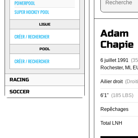
POWERPOOL
SUPER HOCKEY POOL
LIGUE
Adam
CRÉER / RECHERCHER
Chapie
POOL
6 juillet 1991
(35
CRÉER / RECHERCHER
Rochester, MI, E
RACING
Ailier droit
(Droit
SOCCER
6'1"
(185 LBS)
Repêchages
Total LNH