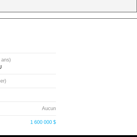
 ans)
U
ier)
Aucun
1 600 000 $