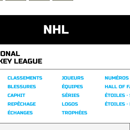
NHL
IONAL
KEY LEAGUE
CLASSEMENTS
JOUEURS
NUMÉROS
BLESSURES
ÉQUIPES
HALL OF 
CAPHIT
SÉRIES
ÉTOILES ·
REPÊCHAGE
LOGOS
ÉTOILES ·
ÉCHANGES
TROPHÉES