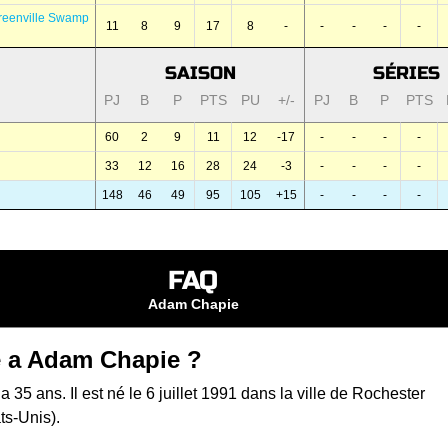
reenville Swamp
11
8
9
17
8
-
-
-
-
-
SAISON
SÉRIES
PJ
B
P
PTS
PU
+/-
PJ
B
P
PTS
60
2
9
11
12
-17
-
-
-
-
33
12
16
28
24
-3
-
-
-
-
148
46
49
95
105
+15
-
-
-
-
FAQ
Adam Chapie
 a Adam Chapie ?
35 ans. Il est né le 6 juillet 1991 dans la ville de Rochester
ts-Unis).