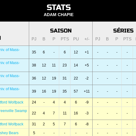
STATS
ADAM CHAPIE
SAISON
SÉRIES
N
PJ
B
P
PTS
PU
+/-
PJ
B
P
PTS
iv. of Mass-
35
6
-
6
12
+1
-
-
-
-
iv. of Mass-
38
12
11
23
14
+5
-
-
-
-
iv. of Mass-
36
12
19
31
22
-2
-
-
-
-
iv. of Mass-
39
16
19
35
57
+11
-
-
-
-
tford Wolfpack
24
-
4
4
6
-9
-
-
-
-
reenville Swamp
22
4
7
11
16
-3
-
-
-
-
tford Wolfpack
31
2
5
7
6
-8
-
-
-
-
rshey Bears
5
-
-
-
-
-
-
-
-
-