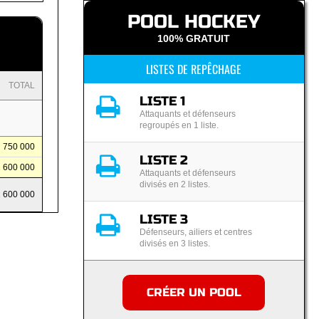
POOL HOCKEY
100% GRATUIT
LISTES DE REPÊCHAGE
TOTAL
LISTE 1
Attaquants et défenseurs
regroupés en 1 liste.
750 000
LISTE 2
1 600 000
Attaquants et défenseurs
divisés en 2 listes.
1 600 000
LISTE 3
Défenseurs, ailiers et centres
divisés en 3 listes.
CRÉER UN POOL