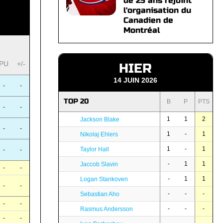
de 25 ans rejoint
l'organisation du
Canadien de
Montréal
PU
+/-
HIER
14 JUIN 2026
-
-
TOP 20
B
P
PTS
-
-
1
1
2
Jackson Blake
-
-
1
-
1
Nikolaj Ehlers
1
-
1
Taylor Hall
-
-
-
1
1
Jaccob Slavin
-
-
-
1
1
Logan Stankoven
-
-
-
-
-
Sebastian Aho
-
-
-
-
-
Rasmus Andersson
-
-