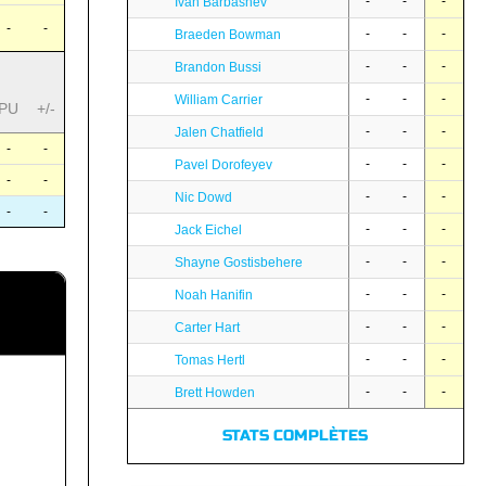
-
-
-
Ivan Barbashev
-
-
-
-
-
Braeden Bowman
-
-
-
Brandon Bussi
-
-
-
William Carrier
PU
+/-
-
-
-
Jalen Chatfield
-
-
-
-
-
Pavel Dorofeyev
-
-
-
-
-
Nic Dowd
-
-
-
-
-
Jack Eichel
-
-
-
Shayne Gostisbehere
-
-
-
Noah Hanifin
-
-
-
Carter Hart
-
-
-
Tomas Hertl
-
-
-
Brett Howden
STATS COMPLÈTES