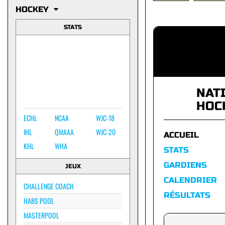
HOCKEY
STATS
NAT
HOC
ECHL
NCAA
WJC-18
IHL
QMAAA
WJC-20
ACCUEIL
KHL
WHA
STATS
GARDIENS
JEUX
CALENDRIER
CHALLENGE COACH
RÉSULTATS
HABS POOL
MASTERPOOL