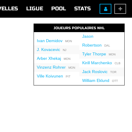
VELLES
LIGUE
POOL
STATS
JOUEURS POPULAIRES NHL
Jason
Ivan Demidov
MON
Robertson
DAL
J. Kovacevic
NJ
Tyler Thorpe
MON
Arber Xhekaj
MON
Kirill Marchenko
CLB
Vinzenz Rohrer
MON
Jack Roslovic
TOR
Ville Koivunen
PIT
William Eklund
OTT