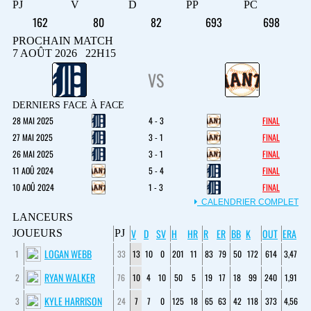
PJ
V
D
PP
PC
162
80
82
693
698
PROCHAIN MATCH
7 AOÛT 2026 22H15
VS
DERNIERS FACE À FACE
28 MAI 2025
4 - 3
FINAL
27 MAI 2025
3 - 1
FINAL
26 MAI 2025
3 - 1
FINAL
11 AOÛ 2024
5 - 4
FINAL
10 AOÛ 2024
1 - 3
FINAL
CALENDRIER COMPLET
LANCEURS
V
D
SV
H
HR
R
ER
BB
K
OUT
ERA
JOUEURS
PJ
LOGAN WEBB
1
33
13
10
0
201
11
83
79
50
172
614
3,47
RYAN WALKER
2
76
10
4
10
50
5
19
17
18
99
240
1,91
KYLE HARRISON
3
24
7
7
0
125
18
65
63
42
118
373
4,56