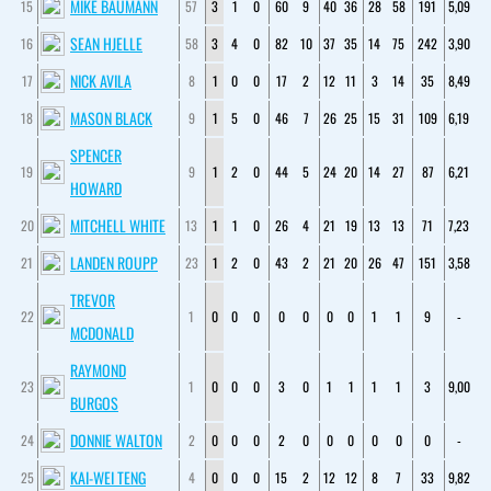
MIKE BAUMANN
15
57
3
1
0
60
9
40
36
28
58
191
5,09
SEAN HJELLE
16
58
3
4
0
82
10
37
35
14
75
242
3,90
NICK AVILA
17
8
1
0
0
17
2
12
11
3
14
35
8,49
MASON BLACK
18
9
1
5
0
46
7
26
25
15
31
109
6,19
SPENCER
19
9
1
2
0
44
5
24
20
14
27
87
6,21
HOWARD
MITCHELL WHITE
20
13
1
1
0
26
4
21
19
13
13
71
7,23
LANDEN ROUPP
21
23
1
2
0
43
2
21
20
26
47
151
3,58
TREVOR
22
1
0
0
0
0
0
0
0
1
1
9
-
MCDONALD
RAYMOND
23
1
0
0
0
3
0
1
1
1
1
3
9,00
BURGOS
DONNIE WALTON
24
2
0
0
0
2
0
0
0
0
0
0
-
KAI-WEI TENG
25
4
0
0
0
15
2
12
12
8
7
33
9,82