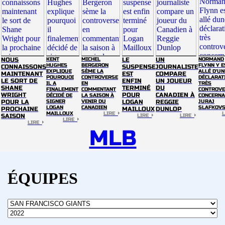
NOUS
KENT
MICHEL
LE
UN
NORMAND
HUGHES
BERGERON
FLYNN Y E
CONNAISSONS
SUSPENSE
JOURNALISTE
EXPLIQUE
SÈME LA
ALLÉ D'UN
MAINTENANT
EST
COMPARE
POURQUOI
CONTROVERSE
DÉCLARAT
LE SORT DE
ENFIN
UN JOUEUR
IL A
EN
TRÈS
SHANE
TERMINÉ
DU
FINALEMENT
COMMENTANT
CONTROVE
WRIGHT
POUR
CANADIEN À
DÉCIDÉ DE
LA SAISON À
CONCERNA
POUR LA
SIGNER
VENIR DU
LOGAN
REGGIE
JURAJ
LOGAN
CANADIEN
SLAFKOV
PROCHAINE
MAILLOUX
DUNLOP
MAILLOUX
LIRE
SAISON
LIRE
LIRE
LIRE
LIRE
MLB
ÉQUIPES