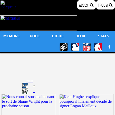
MEMBRE
POOL
LIGUE
JEUX
STATS
19:00
-
-