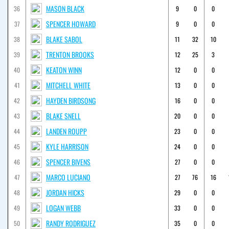
MASON BLACK
36
9
0
0
SPENCER HOWARD
37
9
0
0
BLAKE SABOL
38
11
32
10
TRENTON BROOKS
39
12
25
3
KEATON WINN
40
12
0
0
MITCHELL WHITE
41
13
0
0
HAYDEN BIRDSONG
42
16
0
0
BLAKE SNELL
43
20
0
0
LANDEN ROUPP
44
23
0
0
KYLE HARRISON
45
24
0
0
SPENCER BIVENS
46
27
0
0
MARCO LUCIANO
47
27
76
16
JORDAN HICKS
48
29
0
0
LOGAN WEBB
49
33
0
0
RANDY RODRIGUEZ
50
35
0
0