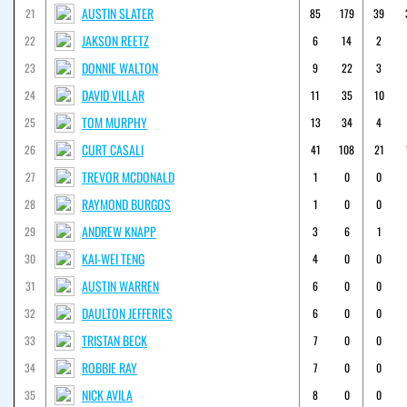
AUSTIN SLATER
21
85
179
39
JAKSON REETZ
22
6
14
2
DONNIE WALTON
23
9
22
3
DAVID VILLAR
24
11
35
10
TOM MURPHY
25
13
34
4
CURT CASALI
26
41
108
21
TREVOR MCDONALD
27
1
0
0
RAYMOND BURGOS
28
1
0
0
ANDREW KNAPP
29
3
6
1
KAI-WEI TENG
30
4
0
0
AUSTIN WARREN
31
6
0
0
DAULTON JEFFERIES
32
6
0
0
TRISTAN BECK
33
7
0
0
ROBBIE RAY
34
7
0
0
NICK AVILA
35
8
0
0