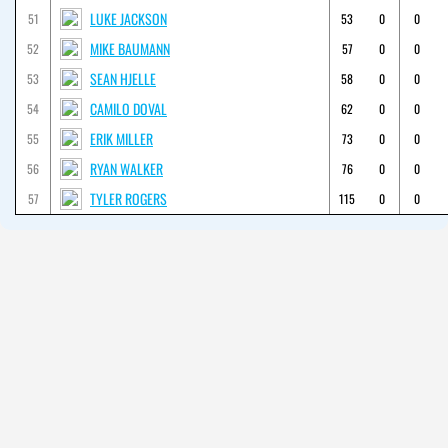
LUKE JACKSON
51
53
0
0
MIKE BAUMANN
52
57
0
0
SEAN HJELLE
53
58
0
0
CAMILO DOVAL
54
62
0
0
ERIK MILLER
55
73
0
0
RYAN WALKER
56
76
0
0
TYLER ROGERS
57
115
0
0