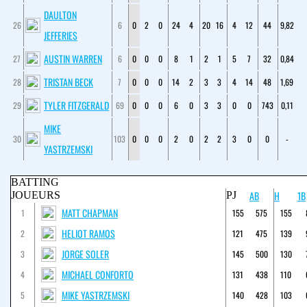
DAULTON
26
6
0
2
0
24
4
20
16
4
12
44
9,82
JEFFERIES
AUSTIN WARREN
27
6
0
0
0
8
1
2
1
5
7
32
0,84
TRISTAN BECK
28
7
0
0
0
14
2
3
3
4
14
48
1,69
TYLER FITZGERALD
29
69
0
0
0
6
0
3
3
0
0
743
0,11
MIKE
30
103
0
0
0
2
0
2
2
3
0
0
-
YASTRZEMSKI
BATTING
AB
H
1B
JOUEURS
PJ
MATT CHAPMAN
1
155
575
155
HELIOT RAMOS
2
121
475
139
JORGE SOLER
3
145
500
130
MICHAEL CONFORTO
4
131
438
110
MIKE YASTRZEMSKI
5
140
428
103