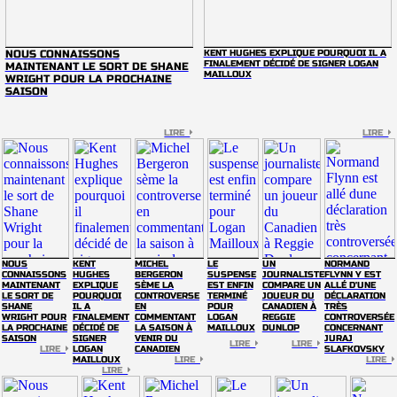
NOUS CONNAISSONS
KENT HUGHES EXPLIQUE POURQUOI IL A
FINALEMENT DÉCIDÉ DE SIGNER LOGAN
MAINTENANT LE SORT DE SHANE
MAILLOUX
WRIGHT POUR LA PROCHAINE
SAISON
LIRE
LIRE
NOUS
KENT
MICHEL
LE
UN
NORMAND
CONNAISSONS
HUGHES
BERGERON
SUSPENSE
JOURNALISTE
FLYNN Y EST
MAINTENANT
EXPLIQUE
SÈME LA
EST ENFIN
COMPARE UN
ALLÉ D'UNE
LE SORT DE
POURQUOI
CONTROVERSE
TERMINÉ
JOUEUR DU
DÉCLARATION
SHANE
IL A
EN
POUR
CANADIEN À
TRÈS
WRIGHT POUR
FINALEMENT
COMMENTANT
LOGAN
REGGIE
CONTROVERSÉE
LA PROCHAINE
DÉCIDÉ DE
LA SAISON À
MAILLOUX
DUNLOP
CONCERNANT
SAISON
SIGNER
VENIR DU
JURAJ
LIRE
LIRE
LIRE
LOGAN
CANADIEN
SLAFKOVSKY
MAILLOUX
LIRE
LIRE
LIRE