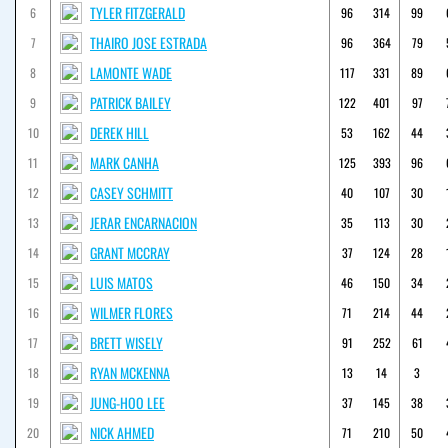
TYLER FITZGERALD
6
96
314
99
THAIRO JOSE ESTRADA
7
96
364
79
LAMONTE WADE
8
117
331
89
PATRICK BAILEY
9
122
401
97
DEREK HILL
10
53
162
44
MARK CANHA
11
125
393
96
CASEY SCHMITT
12
40
107
30
JERAR ENCARNACION
13
35
113
30
GRANT MCCRAY
14
37
124
28
LUIS MATOS
15
46
150
34
WILMER FLORES
16
71
214
44
BRETT WISELY
17
91
252
61
RYAN MCKENNA
18
13
14
3
JUNG-HOO LEE
19
37
145
38
NICK AHMED
20
71
210
50