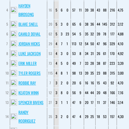
HAYDEN
4
16
5
6
0
57
11
39
38
43
88
216
4,75
BIRDSONG
BLAKE SNELL
5
20
5
3
0
65
6
38
36
44
145
312
3,12
CAMILO DOVAL
6
62
5
3
23
54
5
35
32
39
78
177
4,88
JORDAN HICKS
7
29
4
7
1
113
12
54
50
47
96
329
4,10
LUKE JACKSON
8
53
4
3
0
53
8
34
31
26
61
170
4,92
ERIK MILLER
9
73
4
5
0
49
7
33
28
38
87
223
3,39
TYLER ROGERS
10
115
4
8
1
98
13
39
35
23
88
315
3,00
ROBBIE RAY
11
7
3
2
0
20
6
16
16
15
43
92
4,70
KEATON WINN
12
12
3
8
0
56
9
44
44
20
48
166
7,16
SPENCER BIVENS
13
27
3
1
1
47
9
20
17
11
37
146
3,14
RANDY
14
35
3
2
0
47
4
29
25
18
53
157
4,30
RODRIGUEZ