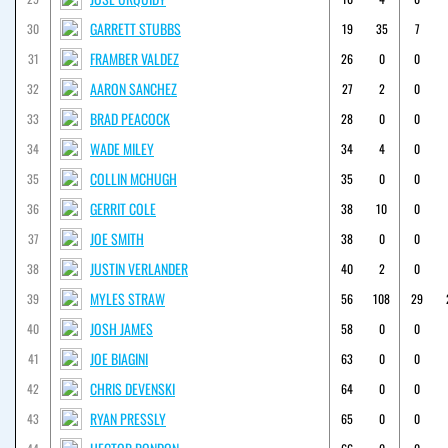
GARRETT STUBBS
30
19
35
7
FRAMBER VALDEZ
31
26
0
0
AARON SANCHEZ
32
27
2
0
BRAD PEACOCK
33
28
0
0
WADE MILEY
34
34
4
0
COLLIN MCHUGH
35
35
0
0
GERRIT COLE
36
38
10
0
JOE SMITH
37
38
0
0
JUSTIN VERLANDER
38
40
2
0
MYLES STRAW
39
56
108
29
JOSH JAMES
40
58
0
0
JOE BIAGINI
41
63
0
0
CHRIS DEVENSKI
42
64
0
0
RYAN PRESSLY
43
65
0
0