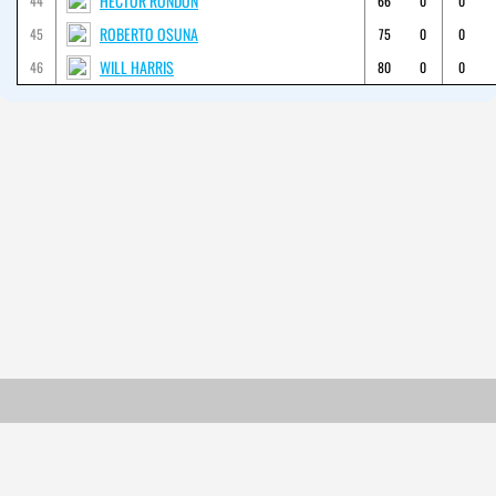
HECTOR RONDON
44
66
0
0
ROBERTO OSUNA
45
75
0
0
WILL HARRIS
46
80
0
0