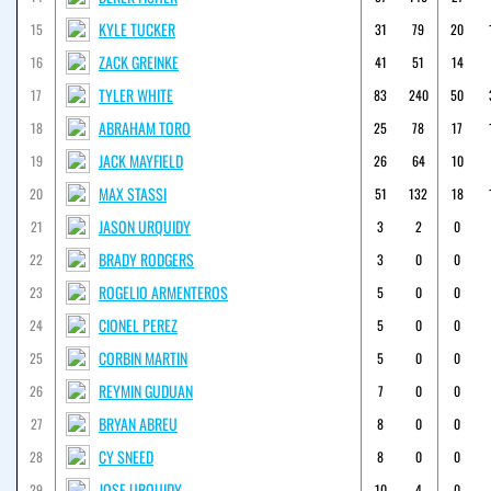
KYLE TUCKER
15
31
79
20
ZACK GREINKE
16
41
51
14
TYLER WHITE
17
83
240
50
ABRAHAM TORO
18
25
78
17
JACK MAYFIELD
19
26
64
10
MAX STASSI
20
51
132
18
JASON URQUIDY
21
3
2
0
BRADY RODGERS
22
3
0
0
ROGELIO ARMENTEROS
23
5
0
0
CIONEL PEREZ
24
5
0
0
CORBIN MARTIN
25
5
0
0
REYMIN GUDUAN
26
7
0
0
BRYAN ABREU
27
8
0
0
CY SNEED
28
8
0
0
JOSE URQUIDY
29
10
4
0