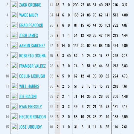
ZACK GREINKE
3
41
18
7
0
200
27
86
84
40
212
716
3,17
WADE MILEY
4
34
14
6
0
168
24
86
76
62
141
513
4,00
BRAD PEACOCK
5
28
7
6
0
81
15
45
44
35
103
292
4,07
JOSH JAMES
6
58
7
1
1
54
12
40
36
42
114
219
4,44
AARON SANCHEZ
7
27
5
14
0
145
20
92
86
68
115
394
5,89
ROBERTO OSUNA
8
75
5
3
40
52
9
24
23
17
82
225
2,76
FRAMBER VALDEZ
9
26
4
7
0
74
9
51
46
44
68
213
5,83
COLLIN MCHUGH
10
35
4
5
0
62
12
41
39
30
82
224
4,70
WILL HARRIS
11
80
4
2
5
51
8
16
13
15
73
218
1,61
JOE BIAGINI
12
63
3
2
1
71
14
35
33
26
60
200
4,46
RYAN PRESSLY
13
65
3
3
3
49
6
23
21
15
78
181
3,13
HECTOR RONDON
14
66
3
2
0
58
10
26
25
21
49
188
3,59
JOSE URQUIDY
15
10
2
1
0
31
5
11
11
8
35
114
2,61