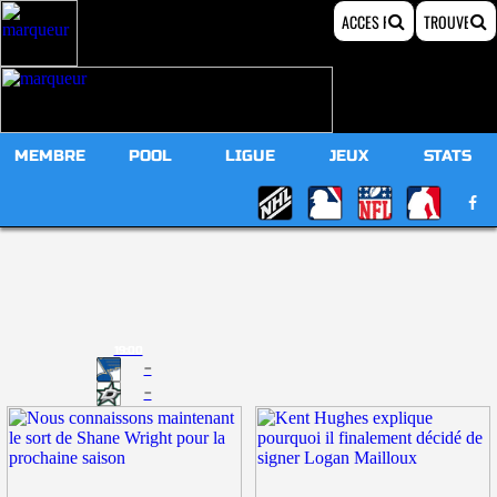
MEMBRE
POOL
LIGUE
JEUX
STATS
19:00
-
-