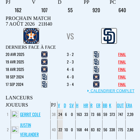
PJ
V
D
PP
PC
162
107
55
920
640
PROCHAIN MATCH
7 AOÛT 2026 21H40
VS
DERNIERS FACE À FACE
20 AVR 2025
3 - 2
FINAL
19 AVR 2025
2 - 3
FINAL
18 AVR 2025
4 - 6
FINAL
18 SEP 2024
4 - 0
FINAL
17 SEP 2024
3 - 4
FINAL
CALENDRIER COMPLET
LANCEURS
V
D
SV
H
HR
R
ER
BB
K
OUT
ERA
JOUEURS
PJ
GERRIT COLE
1
38
24
6
0
163
33
73
66
59
373
747
2,39
JUSTIN
2
40
22
10
0
168
44
83
82
56
338
775
2,86
VERLANDER