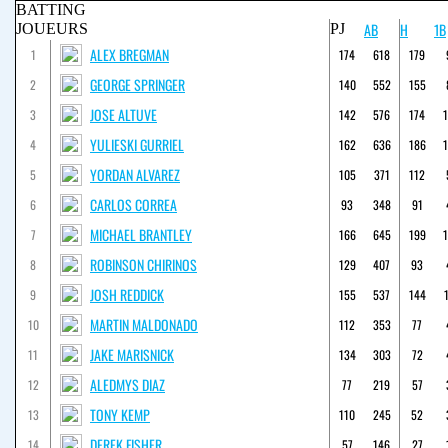
BATTING
AB
H
1B
JOUEURS
PJ
ALEX BREGMAN
1
174
618
179
GEORGE SPRINGER
2
140
552
155
JOSE ALTUVE
3
142
576
174
YULIESKI GURRIEL
4
162
636
186
YORDAN ALVAREZ
5
105
371
112
CARLOS CORREA
6
93
348
91
MICHAEL BRANTLEY
7
166
645
199
ROBINSON CHIRINOS
8
129
407
93
JOSH REDDICK
9
155
537
144
MARTIN MALDONADO
10
112
353
77
JAKE MARISNICK
11
134
303
72
ALEDMYS DIAZ
12
77
219
57
TONY KEMP
13
110
245
52
DEREK FISHER
14
57
146
27