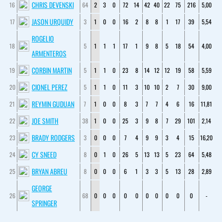
CHRIS DEVENSKI
16
64
2
3
0
72
14
42
40
22
75
216
5,00
JASON URQUIDY
17
3
1
0
0
16
2
8
8
1
17
39
5,54
ROGELIO
18
5
1
1
1
17
1
9
8
5
18
54
4,00
ARMENTEROS
CORBIN MARTIN
19
5
1
1
0
23
8
14
12
12
19
58
5,59
CIONEL PEREZ
20
5
1
1
0
11
3
10
10
2
7
30
9,00
REYMIN GUDUAN
21
7
1
0
0
8
3
7
7
4
6
16
11,81
JOE SMITH
22
38
1
0
0
25
3
9
8
7
29
101
2,14
BRADY RODGERS
23
3
0
0
0
7
4
9
9
3
4
15
16,20
CY SNEED
24
8
0
1
0
26
5
13
13
5
23
64
5,48
BRYAN ABREU
25
8
0
0
0
6
1
3
3
5
13
28
2,89
GEORGE
26
68
0
0
0
0
0
0
0
0
0
0
-
SPRINGER