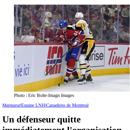
Photo : Eric Bolte-Imagn Images
Marqueur
|
Equipe LNH
|
Canadiens de Montreal
Un défenseur quitte