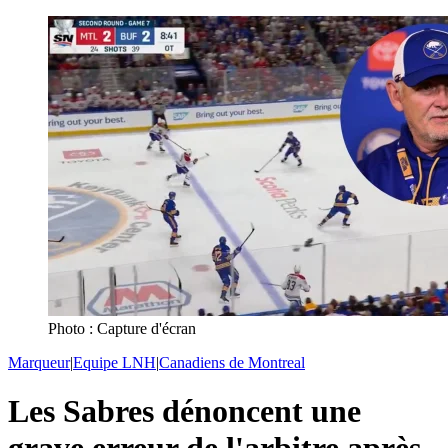
Photo : Capture d'écran
Marqueur
|
Equipe LNH
|
Canadiens de Montreal
Les Sabres dénoncent une