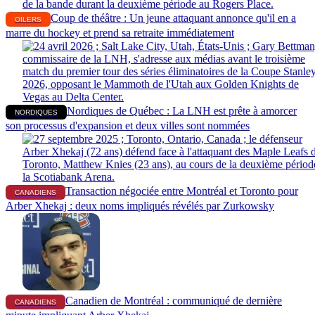
Coup de théâtre : Un jeune attaquant annonce qu'il en a
OILERS
marre du hockey et prend sa retraite immédiatement
Nordiques de Québec : La LNH est prête à amorcer
NORDIQUES
son processus d'expansion et deux villes sont nommées
Transaction négociée entre Montréal et Toronto pour
CANADIENS
Arber Xhekaj : deux noms impliqués révélés par Zurkowsky
Canadien de Montréal : communiqué de dernière
CANADIENS