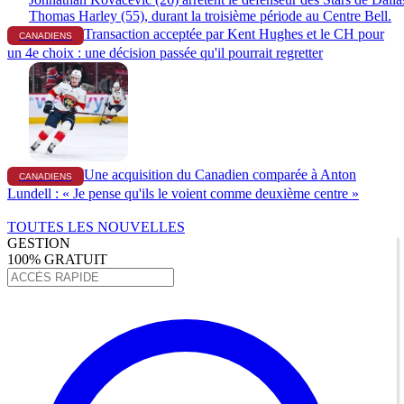
Transaction acceptée par Kent Hughes et le CH pour
CANADIENS
un 4e choix : une décision passée qu'il pourrait regretter
Une acquisition du Canadien comparée à Anton
CANADIENS
Lundell : « Je pense qu'ils le voient comme deuxième centre »
TOUTES LES NOUVELLES
GESTION
100% GRATUIT