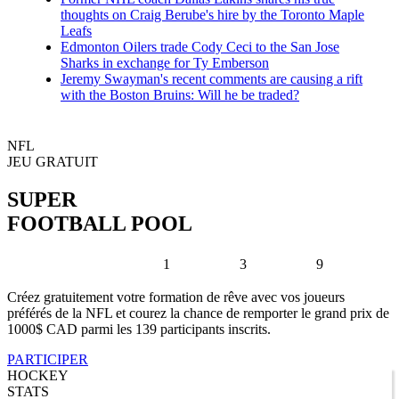
thoughts on Craig Berube's hire by the Toronto Maple
Leafs
Edmonton Oilers trade Cody Ceci to the San Jose
Sharks in exchange for Ty Emberson
Jeremy Swayman's recent comments are causing a rift
with the Boston Bruins: Will he be traded?
NFL
JEU GRATUIT
SUPER
FOOTBALL POOL
1
3
9
Créez gratuitement votre formation de rêve avec vos joueurs
préférés de la NFL et courez la chance de remporter le grand prix de
1000$ CAD parmi les 139 participants inscrits.
PARTICIPER
HOCKEY
STATS