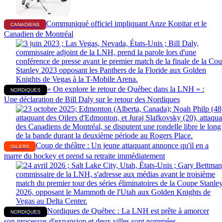
Communiqué officiel impliquant Anze Kopitar et le
CANADIENS
Canadien de Montréal
« On explore le retour de Québec dans la LNH » :
NORDIQUES
Une déclaration de Bill Daly sur le retour des Nordiques
Coup de théâtre : Un jeune attaquant annonce qu'il en a
OILERS
marre du hockey et prend sa retraite immédiatement
Nordiques de Québec : La LNH est prête à amorcer
NORDIQUES
son processus d'expansion et deux villes sont nommées