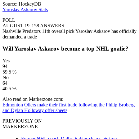
Source: HockeyDB
Yaroslav Askarov Stats
POLL
AUGUST 19
|
158 ANSWERS
Nashville Predators 11th overall pick Yaroslav Askarov has officially
demanded a trade
Will Yaroslav Askarov become a top NHL goalie?
Yes
94
59.5 %
No
64
40.5 %
Also read on Markerzone.com:
Edmonton Oilers make their first trade following the Philip Broberg
and Dylan Holloway offer sheets
PREVIOUSLY ON
MARKERZONE
Former NHL coach Dallas Eakins shares his true