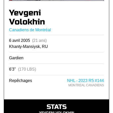
Yevgeni
Volokhin
Canadiens de Montréal
6 avril 2005
(21 ans)
Khanty-Mansiysk, RU
Gardien
6'3"
(170 LBS)
Repêchages
NHL - 2023 R5 #144
MONTREAL CANADIENS
STATS
YEVGENI VOLOKHIN