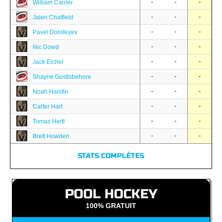
-
-
-
William Carrier
-
-
-
Jalen Chatfield
-
-
-
Pavel Dorofeyev
-
-
-
Nic Dowd
-
-
-
Jack Eichel
-
-
-
Shayne Gostisbehere
-
-
-
Noah Hanifin
-
-
-
Carter Hart
-
-
-
Tomas Hertl
-
-
-
Brett Howden
STATS COMPLÈTES
POOL HOCKEY
100% GRATUIT