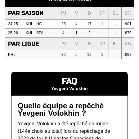
PAR SAISON
PJ
V
D
DP
BL
S%
24-25
KHL - HC
28
4
17
1
-
.901
25-26
KHL - SPA
4
1
2
-
-
.870
PAR LIGUE
PJ
V
D
DP
BL
S%
KHL
32
5
19
1
-
.898
FAQ
Yevgeni Volokhin
Quelle équipe a repêché
Yevgeni Volokhin ?
Yevgeni Volokhin a été repêché en ronde
(144e choix au total) lors du
repêchage de
2023 de la LNH
par les Canadiens de