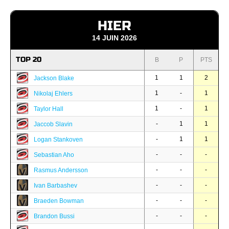
HIER
14 JUIN 2026
TOP 20
B
P
PTS
1
1
2
Jackson Blake
1
-
1
Nikolaj Ehlers
1
-
1
Taylor Hall
-
1
1
Jaccob Slavin
-
1
1
Logan Stankoven
-
-
-
Sebastian Aho
-
-
-
Rasmus Andersson
-
-
-
Ivan Barbashev
-
-
-
Braeden Bowman
-
-
-
Brandon Bussi