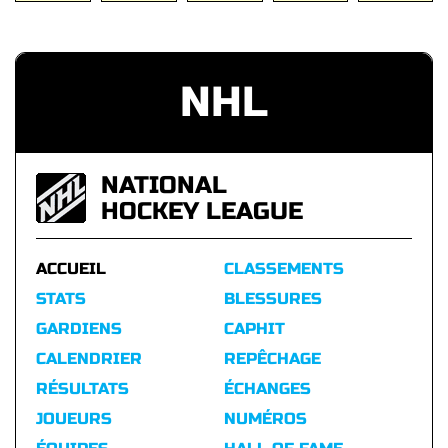
NHL
NATIONAL
HOCKEY LEAGUE
ACCUEIL
CLASSEMENTS
STATS
BLESSURES
GARDIENS
CAPHIT
CALENDRIER
REPÊCHAGE
RÉSULTATS
ÉCHANGES
JOUEURS
NUMÉROS