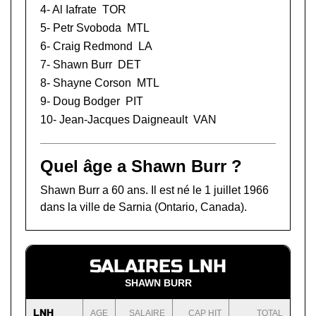
4-
Al Iafrate
TOR
5-
Petr Svoboda
MTL
6-
Craig Redmond
LA
7- Shawn Burr
DET
8-
Shayne Corson
MTL
9-
Doug Bodger
PIT
10-
Jean-Jacques Daigneault
VAN
Quel âge a Shawn Burr ?
Shawn Burr a 60 ans. Il est né le 1 juillet 1966
dans la ville de Sarnia (Ontario, Canada).
SALAIRES LNH
SHAWN BURR
LNH
AGE
SALAIRE
CAP HIT
TOTAL