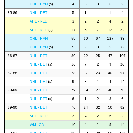
OHL - RAN
(s)
4
3
3
6
2
85-86
NHL - DET
5
1
-
1
4
AHL - RED
3
2
2
4
2
AHL - RED
(s)
17
5
7
12
32
OHL - RAN
59
60
67
127
83
OHL - RAN
(s)
5
2
3
5
8
86-87
NHL - DET
80
22
25
47
107
NHL - DET
(s)
16
7
2
9
20
87-88
NHL - DET
78
17
23
40
97
NHL - DET
(s)
9
3
1
4
14
88-89
NHL - DET
79
19
27
46
78
NHL - DET
(s)
6
1
2
3
6
89-90
NHL - DET
76
24
32
56
82
AHL - RED
3
4
2
6
2
WM - CA
10
4
1
5
14