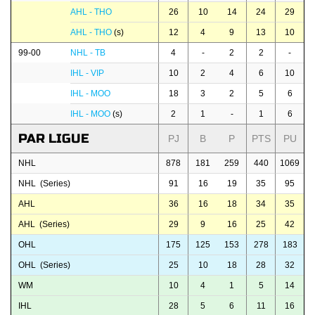
AHL - THO
26
10
14
24
29
AHL - THO
(s)
12
4
9
13
10
99-00
NHL - TB
4
-
2
2
-
IHL - VIP
10
2
4
6
10
IHL - MOO
18
3
2
5
6
IHL - MOO
(s)
2
1
-
1
6
PAR LIGUE
PJ
B
P
PTS
PU
NHL
878
181
259
440
1069
NHL (Series)
91
16
19
35
95
AHL
36
16
18
34
35
AHL (Series)
29
9
16
25
42
OHL
175
125
153
278
183
OHL (Series)
25
10
18
28
32
WM
10
4
1
5
14
IHL
28
5
6
11
16