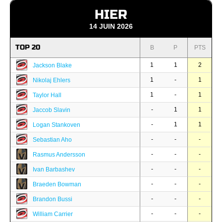
HIER
14 JUIN 2026
TOP 20
B
P
PTS
1
1
2
Jackson Blake
1
-
1
Nikolaj Ehlers
1
-
1
Taylor Hall
-
1
1
Jaccob Slavin
-
1
1
Logan Stankoven
-
-
-
Sebastian Aho
-
-
-
Rasmus Andersson
-
-
-
Ivan Barbashev
-
-
-
Braeden Bowman
-
-
-
Brandon Bussi
-
-
-
William Carrier