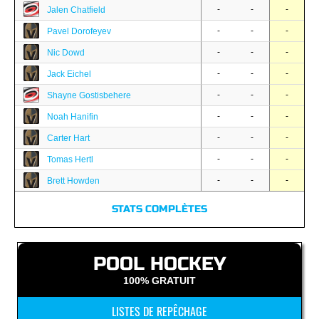
-
-
-
Jalen Chatfield
-
-
-
Pavel Dorofeyev
-
-
-
Nic Dowd
-
-
-
Jack Eichel
-
-
-
Shayne Gostisbehere
-
-
-
Noah Hanifin
-
-
-
Carter Hart
-
-
-
Tomas Hertl
-
-
-
Brett Howden
STATS COMPLÈTES
POOL HOCKEY
100% GRATUIT
LISTES DE REPÊCHAGE