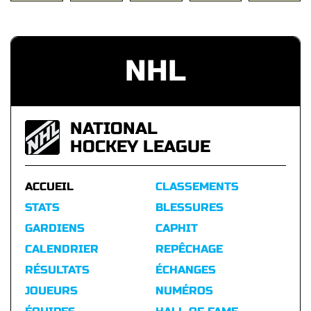
NHL
NATIONAL
HOCKEY LEAGUE
ACCUEIL
CLASSEMENTS
STATS
BLESSURES
GARDIENS
CAPHIT
CALENDRIER
REPÊCHAGE
RÉSULTATS
ÉCHANGES
JOUEURS
NUMÉROS