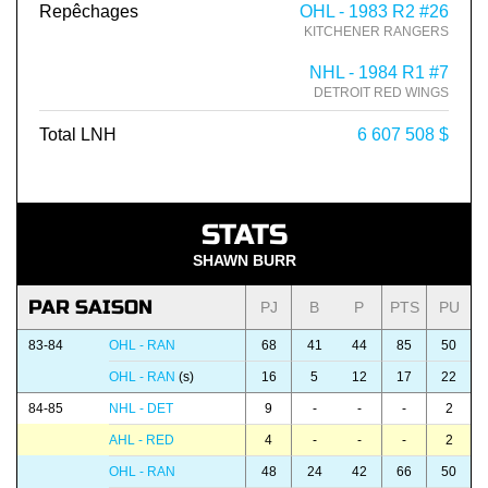
Repêchages
OHL - 1983 R2 #26
KITCHENER RANGERS
NHL - 1984 R1 #7
DETROIT RED WINGS
Total LNH
6 607 508 $
STATS
SHAWN BURR
PAR SAISON
PJ
B
P
PTS
PU
83-84
OHL - RAN
68
41
44
85
50
OHL - RAN
(s)
16
5
12
17
22
84-85
NHL - DET
9
-
-
-
2
AHL - RED
4
-
-
-
2
OHL - RAN
48
24
42
66
50