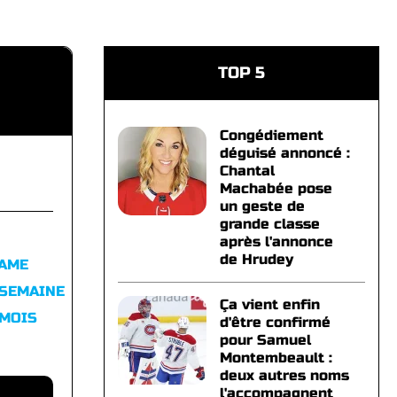
TOP 5
Congédiement
déguisé annoncé :
Chantal
Machabée pose
un geste de
grande classe
après l'annonce
de Hrudey
FAME
 SEMAINE
Ça vient enfin
 MOIS
d'être confirmé
pour Samuel
Montembeault :
deux autres noms
l'accompagnent