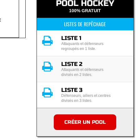
POOL HOCKEY
100% GRATUIT
t
LISTES DE REPÊCHAGE
LISTE 1
Attaquants et défenseurs
regroupés en 1 liste.
LISTE 2
Attaquants et défenseurs
divisés en 2 listes.
LISTE 3
Défenseurs, ailiers et centres
divisés en 3 listes.
CRÉER UN POOL