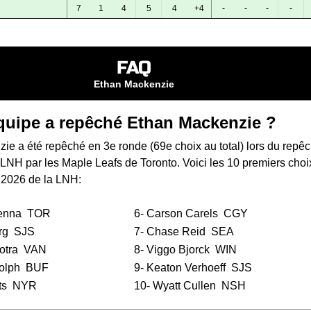
7
1
4
5
4
+4
-
-
-
-
FAQ
Ethan Mackenzie
quipe a repêché Ethan Mackenzie ?
ie a été repêché en 3e ronde (69e choix au total) lors du
repê
a LNH
par les Maple Leafs de Toronto. Voici les 10 premiers choi
 2026 de la LNH:
enna
TOR
6-
Carson Carels
CGY
rg
SJS
7-
Chase Reid
SEA
otra
VAN
8-
Viggo Bjorck
WIN
olph
BUF
9-
Keaton Verhoeff
SJS
ts
NYR
10-
Wyatt Cullen
NSH