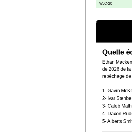
WJC-20
Quelle é
Ethan Mackenz
de 2026 de l
repêchage de
1-
Gavin McK
2-
Ivar Stenbe
3-
Caleb Malh
4-
Daxon Rud
5-
Alberts Smi