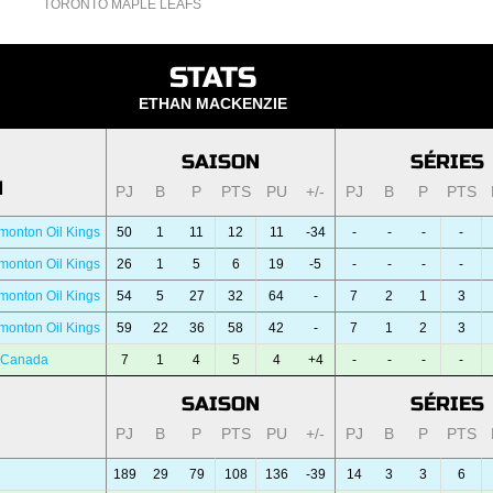
TORONTO MAPLE LEAFS
STATS
ETHAN MACKENZIE
SAISON
SÉRIES
N
PJ
B
P
PTS
PU
+/-
PJ
B
P
PTS
monton Oil Kings
50
1
11
12
11
-34
-
-
-
-
monton Oil Kings
26
1
5
6
19
-5
-
-
-
-
monton Oil Kings
54
5
27
32
64
-
7
2
1
3
monton Oil Kings
59
22
36
58
42
-
7
1
2
3
 Canada
7
1
4
5
4
+4
-
-
-
-
SAISON
SÉRIES
PJ
B
P
PTS
PU
+/-
PJ
B
P
PTS
189
29
79
108
136
-39
14
3
3
6