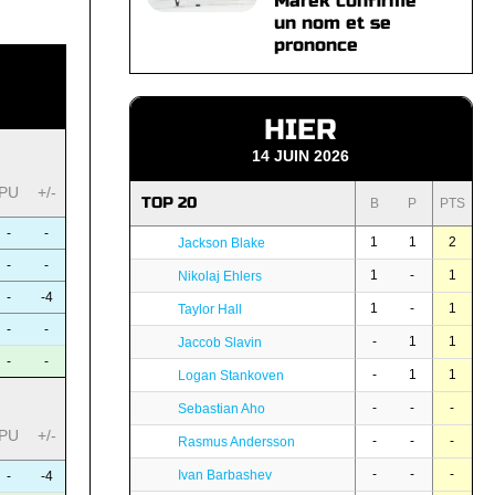
Marek confirme
un nom et se
prononce
HIER
14 JUIN 2026
PU
+/-
TOP 20
B
P
PTS
-
-
1
1
2
Jackson Blake
-
-
1
-
1
Nikolaj Ehlers
-
-4
1
-
1
Taylor Hall
-
-
-
1
1
Jaccob Slavin
-
-
-
1
1
Logan Stankoven
-
-
-
Sebastian Aho
PU
+/-
-
-
-
Rasmus Andersson
-
-
-
Ivan Barbashev
-
-4