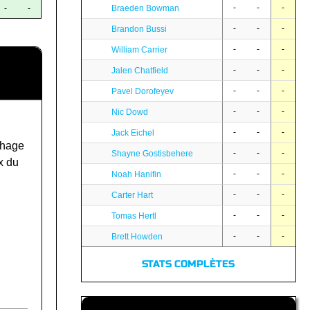
-
-
-
-
-
Braeden Bowman
-
-
-
Brandon Bussi
-
-
-
William Carrier
-
-
-
Jalen Chatfield
-
-
-
Pavel Dorofeyev
-
-
-
Nic Dowd
-
-
-
Jack Eichel
chage
-
-
-
Shayne Gostisbehere
x du
-
-
-
Noah Hanifin
-
-
-
Carter Hart
-
-
-
Tomas Hertl
-
-
-
Brett Howden
STATS COMPLÈTES