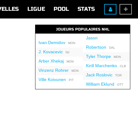
VELLES
LIGUE
POOL
STATS
JOUEURS POPULAIRES NHL
Jason
Ivan Demidov
MON
Robertson
DAL
J. Kovacevic
NJ
Tyler Thorpe
MON
Arber Xhekaj
MON
Kirill Marchenko
CLB
Vinzenz Rohrer
MON
Jack Roslovic
TOR
Ville Koivunen
PIT
William Eklund
OTT