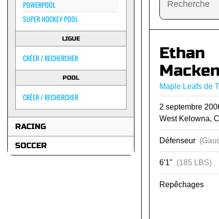
POWERPOOL
SUPER HOCKEY POOL
LIGUE
Ethan
CRÉER / RECHERCHER
Macken
POOL
Maple Leafs de T
CRÉER / RECHERCHER
2 septembre 20
West Kelowna, 
RACING
Défenseur
(Gauc
SOCCER
6'1"
(185 LBS)
Repêchages