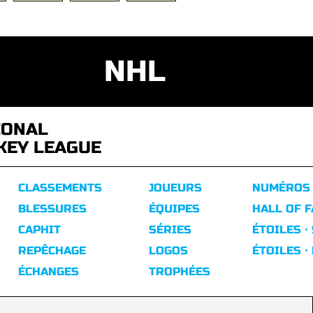
NHL
IONAL
KEY LEAGUE
CLASSEMENTS
JOUEURS
NUMÉROS
BLESSURES
ÉQUIPES
HALL OF 
CAPHIT
SÉRIES
ÉTOILES ·
REPÊCHAGE
LOGOS
ÉTOILES ·
ÉCHANGES
TROPHÉES