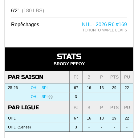
6'2"
(180 LBS)
Repêchages
NHL - 2026 R6 #169
TORONTO MAPLE LEAFS
STATS
BRODY PEPOY
PAR SAISON
PJ
B
P
PTS
PU
25-26
OHL - SPI
67
16
13
29
22
OHL - SPI
(s)
3
-
-
-
-
PAR LIGUE
PJ
B
P
PTS
PU
OHL
67
16
13
29
22
OHL (Series)
3
-
-
-
-