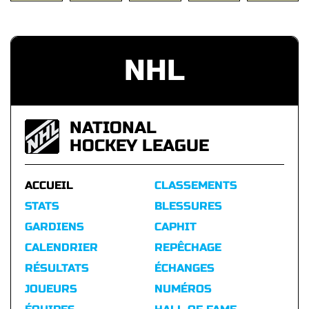
NHL
NATIONAL
HOCKEY LEAGUE
ACCUEIL
CLASSEMENTS
STATS
BLESSURES
GARDIENS
CAPHIT
CALENDRIER
REPÊCHAGE
RÉSULTATS
ÉCHANGES
JOUEURS
NUMÉROS