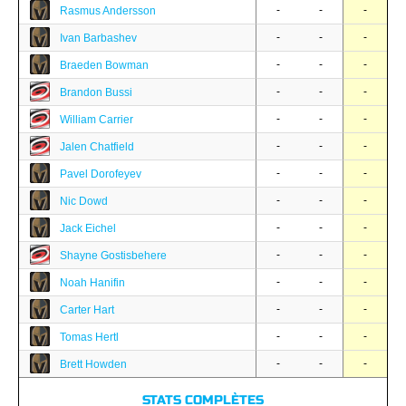
-
-
-
Rasmus Andersson
-
-
-
Ivan Barbashev
-
-
-
Braeden Bowman
-
-
-
Brandon Bussi
-
-
-
William Carrier
-
-
-
Jalen Chatfield
-
-
-
Pavel Dorofeyev
-
-
-
Nic Dowd
-
-
-
Jack Eichel
-
-
-
Shayne Gostisbehere
-
-
-
Noah Hanifin
-
-
-
Carter Hart
-
-
-
Tomas Hertl
-
-
-
Brett Howden
STATS COMPLÈTES