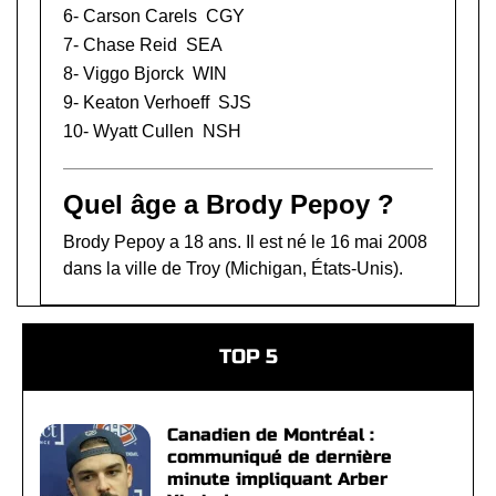
6-
Carson Carels
CGY
7-
Chase Reid
SEA
8-
Viggo Bjorck
WIN
9-
Keaton Verhoeff
SJS
10-
Wyatt Cullen
NSH
Quel âge a Brody Pepoy ?
Brody Pepoy a 18 ans. Il est né le 16 mai 2008
dans la ville de Troy (Michigan, États-Unis).
TOP 5
Canadien de Montréal :
communiqué de dernière
minute impliquant Arber