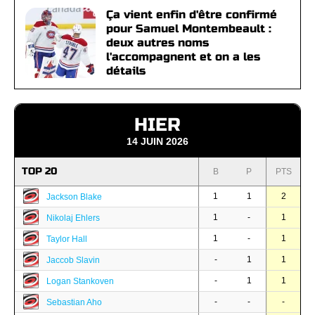
Ça vient enfin d'être confirmé
pour Samuel Montembeault :
deux autres noms
l'accompagnent et on a les
détails
HIER
14 JUIN 2026
TOP 20
B
P
PTS
1
1
2
Jackson Blake
1
-
1
Nikolaj Ehlers
1
-
1
Taylor Hall
-
1
1
Jaccob Slavin
-
1
1
Logan Stankoven
-
-
-
Sebastian Aho