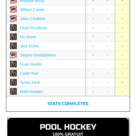
-
-
-
Brandon Bussi
-
-
-
William Carrier
-
-
-
Jalen Chatfield
-
-
-
Pavel Dorofeyev
-
-
-
Nic Dowd
-
-
-
Jack Eichel
-
-
-
Shayne Gostisbehere
-
-
-
Noah Hanifin
-
-
-
Carter Hart
-
-
-
Tomas Hertl
-
-
-
Brett Howden
STATS COMPLÈTES
POOL HOCKEY
100% GRATUIT