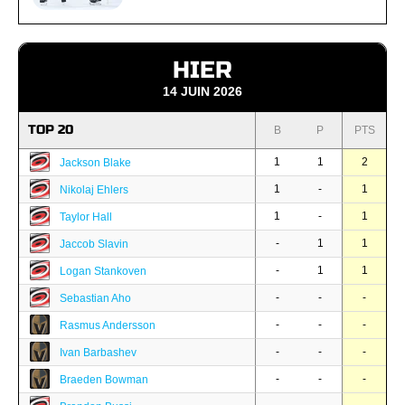
HIER
14 JUIN 2026
TOP 20
B
P
PTS
1
1
2
Jackson Blake
1
-
1
Nikolaj Ehlers
1
-
1
Taylor Hall
-
1
1
Jaccob Slavin
-
1
1
Logan Stankoven
-
-
-
Sebastian Aho
-
-
-
Rasmus Andersson
-
-
-
Ivan Barbashev
-
-
-
Braeden Bowman