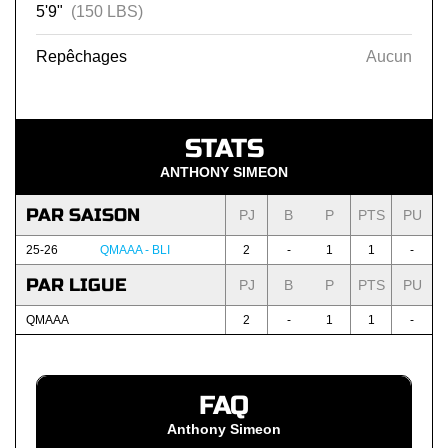
5'9"
(150 LBS)
Repêchages
Aucun
STATS
ANTHONY SIMEON
PAR SAISON
PJ
B
P
PTS
PU
25-26
QMAAA - BLI
2
-
1
1
-
PAR LIGUE
PJ
B
P
PTS
PU
QMAAA
2
-
1
1
-
FAQ
Anthony Simeon