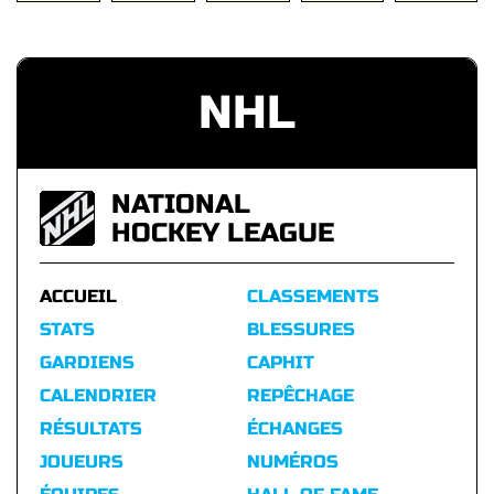
NHL
NATIONAL
HOCKEY LEAGUE
ACCUEIL
CLASSEMENTS
STATS
BLESSURES
GARDIENS
CAPHIT
CALENDRIER
REPÊCHAGE
RÉSULTATS
ÉCHANGES
JOUEURS
NUMÉROS