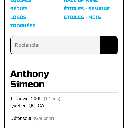
ÉQUIPES
HALL OF FAME
SÉRIES
ÉTOILES · SEMAINE
LOGOS
ÉTOILES · MOIS
TROPHÉES
Anthony
Simeon
11 janvier 2009
(17 ans)
Québec, QC, CA
Défenseur
(Gaucher)