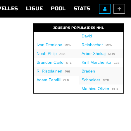
VELLES
LIGUE
POOL
STATS
JOUEURS POPULAIRES NHL
David
Ivan Demidov
Reinbacher
MON
MON
Noah Philp
Arber Xhekaj
ANA
MON
Brandon Carlo
Kirill Marchenko
STL
CLB
R. Ristolainen
Braden
PHI
Adam Fantilli
Schneider
CLB
NYR
Mathieu Olivier
CLB