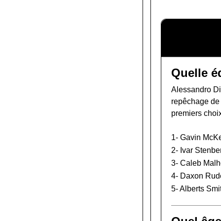
Quelle é
Alessandro Di 
repêchage de
premiers choi
1-
Gavin McK
2-
Ivar Stenbe
3-
Caleb Malh
4-
Daxon Rud
5-
Alberts Smi