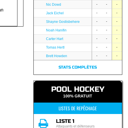
-
-
-
Nic Dowd
an
-
-
-
Jack Eichel
-
-
-
Shayne Gostisbehere
-
-
-
Noah Hanifin
-
-
-
Carter Hart
-
-
-
Tomas Hertl
-
-
-
Brett Howden
STATS COMPLÈTES
POOL HOCKEY
100% GRATUIT
LISTES DE REPÊCHAGE
LISTE 1
Attaquants et défenseurs