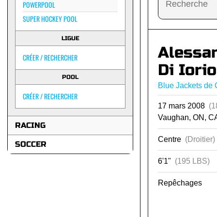
POWERPOOL
SUPER HOCKEY POOL
LIGUE
Alessa
CRÉER / RECHERCHER
Di Iorio
POOL
Blue Jackets de
CRÉER / RECHERCHER
17 mars 2008
(1
Vaughan, ON, C
RACING
Centre
(Droitier)
SOCCER
6'1"
(195 LBS)
Repêchages