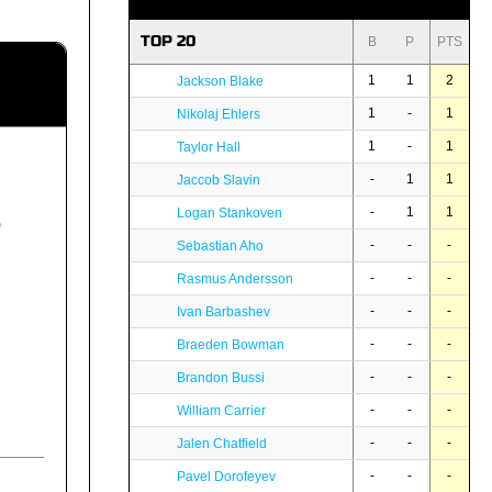
TOP 20
B
P
PTS
1
1
2
Jackson Blake
1
-
1
Nikolaj Ehlers
1
-
1
Taylor Hall
-
1
1
Jaccob Slavin
-
1
1
Logan Stankoven
0
-
-
-
Sebastian Aho
-
-
-
Rasmus Andersson
-
-
-
Ivan Barbashev
-
-
-
Braeden Bowman
-
-
-
Brandon Bussi
-
-
-
William Carrier
-
-
-
Jalen Chatfield
-
-
-
Pavel Dorofeyev