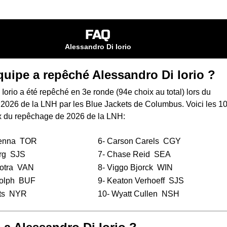
FAQ
Alessandro Di Iorio
quipe a repêché Alessandro Di Iorio ?
Iorio a été repêché en 3e ronde (94e choix au total) lors du
 2026 de la LNH
par les Blue Jackets de Columbus. Voici les 1
x du repêchage de 2026 de la LNH:
enna
TOR
6-
Carson Carels
CGY
rg
SJS
7-
Chase Reid
SEA
otra
VAN
8-
Viggo Bjorck
WIN
olph
BUF
9-
Keaton Verhoeff
SJS
ts
NYR
10-
Wyatt Cullen
NSH