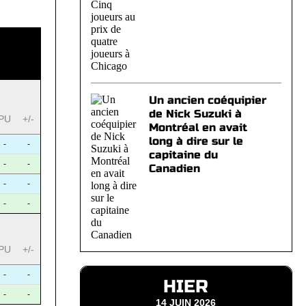
Un ancien coéquipier
de Nick Suzuki à
PU
+/-
Montréal en avait
long à dire sur le
-
-
capitaine du
-
-
Canadien
-
-
-
-
PU
+/-
-
-
HIER
-
-
14 JUIN 2026