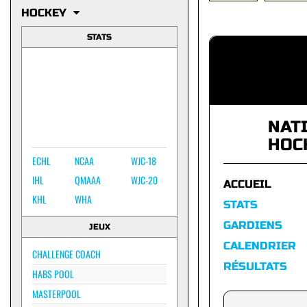
HOCKEY
STATS
NAT
HOC
ECHL
NCAA
WJC-18
IHL
QMAAA
WJC-20
ACCUEIL
KHL
WHA
STATS
GARDIENS
JEUX
CALENDRIER
CHALLENGE COACH
RÉSULTATS
HABS POOL
MASTERPOOL