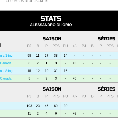
COLUMBUS BLUE JACKETS
STATS
ALESSANDRO DI IORIO
SAISON
SÉRIES
N
PJ
B
P
PTS
PU
+/-
PJ
B
P
PTS
nia Sting
58
11
27
38
14
-
-
-
-
-
 Canada
6
2
1
3
-
+3
-
-
-
-
nia Sting
45
12
19
31
16
-
-
-
-
-
 Canada
5
-
3
3
-
+5
-
-
-
-
SAISON
SÉRIES
PJ
B
P
PTS
PU
+/-
PJ
B
P
PTS
103
23
46
69
30
-
-
-
-
-
11
2
4
6
-
+8
-
-
-
-