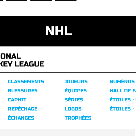
NHL
IONAL
KEY LEAGUE
CLASSEMENTS
JOUEURS
NUMÉROS
BLESSURES
ÉQUIPES
HALL OF 
CAPHIT
SÉRIES
ÉTOILES ·
REPÊCHAGE
LOGOS
ÉTOILES ·
ÉCHANGES
TROPHÉES