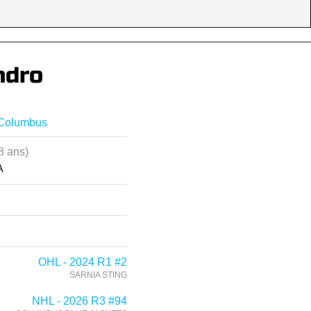
ndro
 Columbus
8 ans)
A
OHL - 2024 R1 #2
SARNIA STING
NHL - 2026 R3 #94