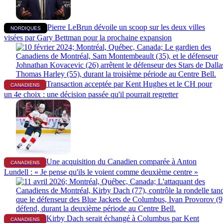
Pierre LeBrun dévoile un scoop sur les deux villes
NORDIQUES
visées par Gary Bettman pour la prochaine expansion
Transaction acceptée par Kent Hughes et le CH pour
CANADIENS
un 4e choix : une décision passée qu'il pourrait regretter
Une acquisition du Canadien comparée à Anton
CANADIENS
Lundell : « Je pense qu'ils le voient comme deuxième centre »
Kirby Dach serait échangé à Columbus par Kent
CANADIENS