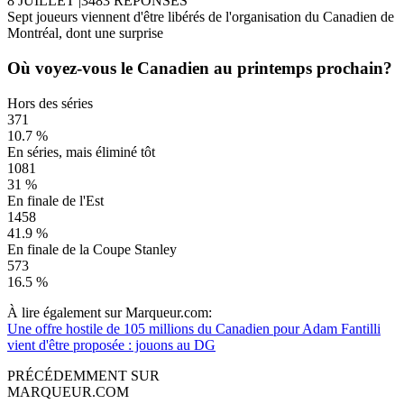
8 JUILLET
|
3483 RÉPONSES
Sept joueurs viennent d'être libérés de l'organisation du Canadien de
Montréal, dont une surprise
Où voyez-vous le Canadien au printemps prochain?
Hors des séries
371
10.7 %
En séries, mais éliminé tôt
1081
31 %
En finale de l'Est
1458
41.9 %
En finale de la Coupe Stanley
573
16.5 %
À lire également sur Marqueur.com:
Une offre hostile de 105 millions du Canadien pour Adam Fantilli
vient d'être proposée : jouons au DG
PRÉCÉDEMMENT SUR
MARQUEUR.COM