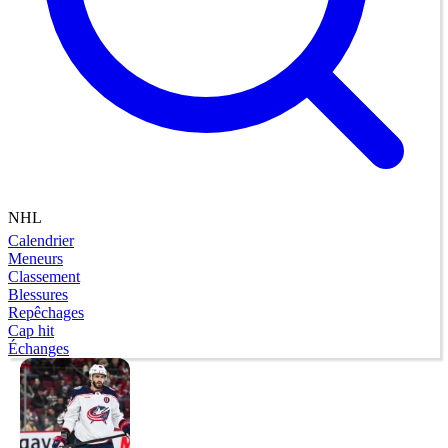
NHL
Calendrier
Meneurs
Classement
Blessures
Repêchages
Cap hit
Échanges