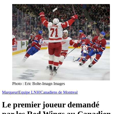
Photo : Eric Bolte-Imagn Images
Marqueur
|
Equipe LNH
|
Canadiens de Montreal
Le premier joueur demandé