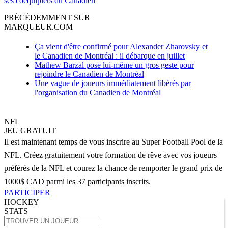
ses coéquipiers du Canadien
PRÉCÉDEMMENT SUR
MARQUEUR.COM
Ça vient d'être confirmé pour Alexander Zharovsky et
le Canadien de Montréal : il débarque en juillet
Mathew Barzal pose lui-même un gros geste pour
rejoindre le Canadien de Montréal
Une vague de joueurs immédiatement libérés par
l'organisation du Canadien de Montréal
NFL
JEU GRATUIT
Il est maintenant temps de vous inscrire au Super Football Pool de la
NFL. Créez gratuitement votre formation de rêve avec vos joueurs
préférés de la NFL et courez la chance de remporter le grand prix de
1000$ CAD parmi les
37 participants
inscrits.
PARTICIPER
HOCKEY
STATS