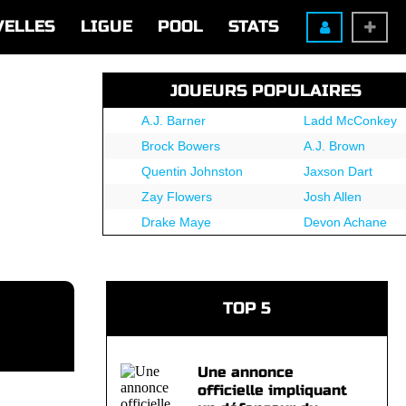
VELLES
LIGUE
POOL
STATS
JOUEURS POPULAIRES
A.J. Barner
Ladd McConkey
Brock Bowers
A.J. Brown
Quentin Johnston
Jaxson Dart
Zay Flowers
Josh Allen
Drake Maye
Devon Achane
TOP 5
Une annonce
officielle impliquant