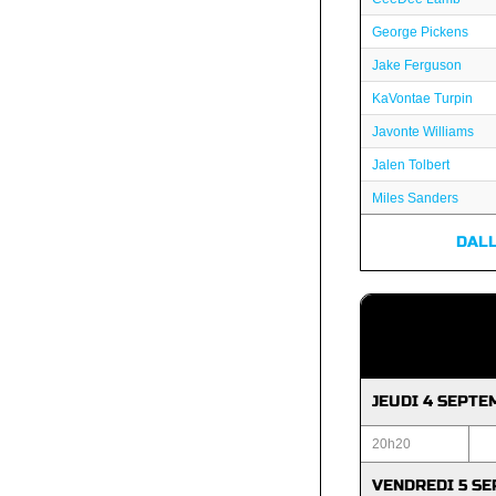
George Pickens
Jake Ferguson
KaVontae Turpin
Javonte Williams
Jalen Tolbert
Miles Sanders
DAL
JEUDI 4 SEPT
20h20
VENDREDI 5 S