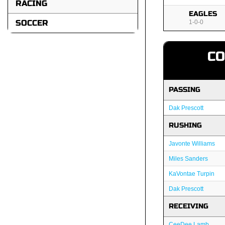
RACING
EAGLES
SOCCER
1-0-0
C
PASSING
Dak Prescott
RUSHING
Javonte Williams
Miles Sanders
KaVontae Turpin
Dak Prescott
RECEIVING
CeeDee Lamb