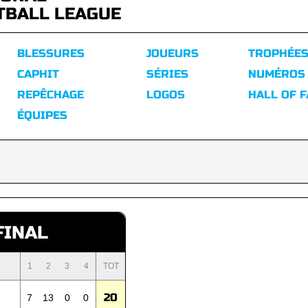
TBALL LEAGUE
BLESSURES
JOUEURS
TROPHÉE
CAPHIT
SÉRIES
NUMÉROS
REPÊCHAGE
LOGOS
HALL OF 
ÉQUIPES
FINAL
1
2
3
4
TOT
20
7
13
0
0