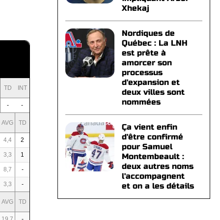
Xhekaj
Nordiques de
Québec : La LNH
est prête à
amorcer son
processus
d'expansion et
TD
INT
deux villes sont
nommées
-
-
AVG
TD
Ça vient enfin
d'être confirmé
4,4
2
pour Samuel
3,3
1
Montembeault :
deux autres noms
8,7
-
l'accompagnent
3,3
-
et on a les détails
AVG
TD
19,7
-