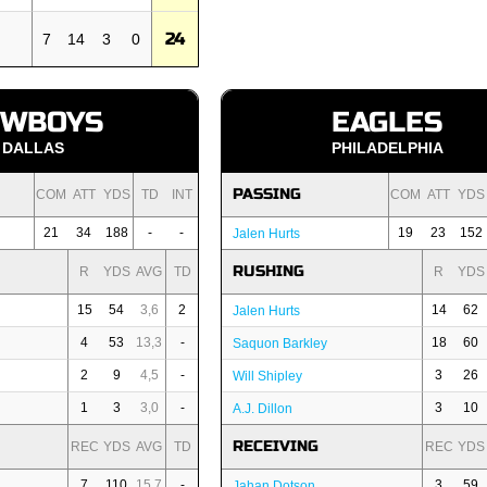
24
7
14
3
0
OWBOYS
EAGLES
DALLAS
PHILADELPHIA
PASSING
COM
ATT
YDS
TD
INT
COM
ATT
YDS
21
34
188
-
-
19
23
152
Jalen Hurts
RUSHING
R
YDS
AVG
TD
R
YDS
15
54
3,6
2
14
62
Jalen Hurts
4
53
13,3
-
18
60
Saquon Barkley
2
9
4,5
-
3
26
Will Shipley
1
3
3,0
-
3
10
A.J. Dillon
RECEIVING
REC
YDS
AVG
TD
REC
YDS
7
110
15,7
-
3
59
Jahan Dotson