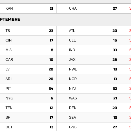
KAN
21
CHA
27
EPTEMBRE
TB
23
ATL
20
CIN
17
CLE
16
MIA
8
IND
33
CAR
10
JAX
26
LV
20
NWE
13
ARI
20
NOR
13
PIT
34
NYJ
32
NYG
6
WAS
21
TEN
12
DEN
20
SF
17
SEA
13
DET
13
GNB
27