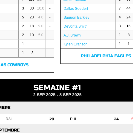
3
30
10,0
-
7
44
Dallas Goedert
5
23
4,6
-
4
24
Saquon Barkley
2
18
9,0
-
3
16
DeVonta Smith
2
10
5,0
-
1
8
A.J. Brown
1
-
-
-
1
1
Kylen Granson
1
-3
-
-
PHILADELPHIA EAGLES
LAS COWBOYS
SEMAINE #1
2 SEP 2025 - 8 SEP 2025
EMBRE
DAL
20
PHI
24
EPTEMBRE