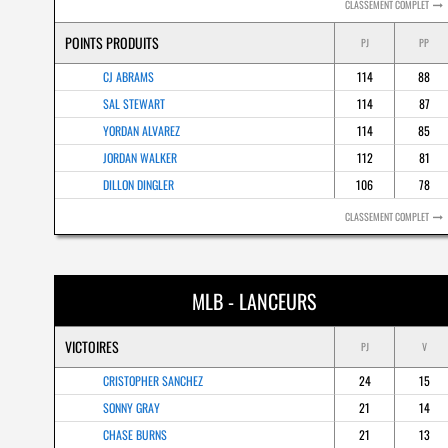
CLASSEMENT COMPLET
POINTS PRODUITS
PJ
PP
CJ ABRAMS
114
88
SAL STEWART
114
87
YORDAN ALVAREZ
114
85
JORDAN WALKER
112
81
DILLON DINGLER
106
78
CLASSEMENT COMPLET
MLB - LANCEURS
VICTOIRES
PJ
V
CRISTOPHER SANCHEZ
24
15
SONNY GRAY
21
14
CHASE BURNS
21
13