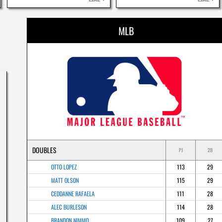
LIRE
LIRE
MLB
DOUBLES
PJ
2B
OTTO LOPEZ
113
29
MATT OLSON
115
29
CEDDANNE RAFAELA
111
28
ALEC BURLESON
114
28
BRANDON NIMMO
109
27