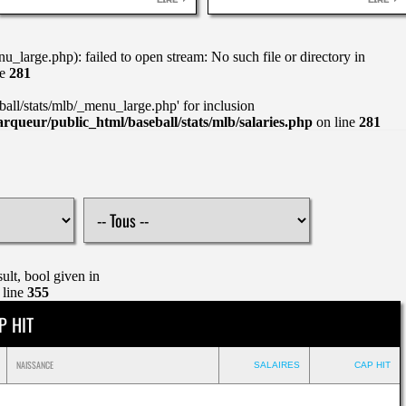
LIRE
LIRE
_large.php): failed to open stream: No such file or directory in
ne
281
ball/stats/mlb/_menu_large.php' for inclusion
rqueur/public_html/baseball/stats/mlb/salaries.php
on line
281
ult, bool given in
 line
355
P HIT
NAISSANCE
SALAIRES
CAP HIT