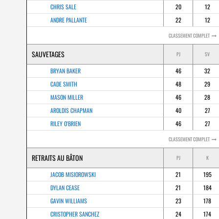
CHRIS SALE
20
12
ANDRE PALLANTE
22
12
CLASSEMENT COMPLET
SAUVETAGES
PJ
SV
BRYAN BAKER
46
32
CADE SMITH
48
29
MASON MILLER
46
28
AROLDIS CHAPMAN
40
27
RILEY O'BRIEN
46
27
CLASSEMENT COMPLET
RETRAITS AU BÂTON
PJ
K
JACOB MISIOROWSKI
21
195
DYLAN CEASE
21
184
GAVIN WILLIAMS
23
178
CRISTOPHER SANCHEZ
24
174