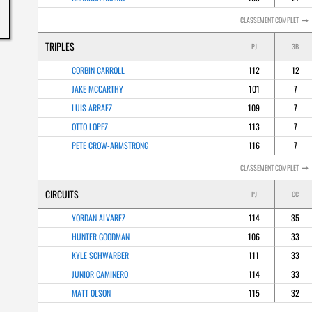
CLASSEMENT COMPLET
TRIPLES
PJ
3B
CORBIN CARROLL
112
12
JAKE MCCARTHY
101
7
LUIS ARRAEZ
109
7
OTTO LOPEZ
113
7
PETE CROW-ARMSTRONG
116
7
CLASSEMENT COMPLET
CIRCUITS
PJ
CC
YORDAN ALVAREZ
114
35
HUNTER GOODMAN
106
33
KYLE SCHWARBER
111
33
JUNIOR CAMINERO
114
33
MATT OLSON
115
32