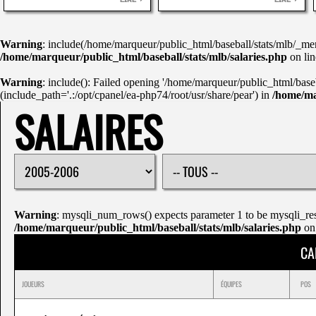
LIRE
LIRE
Warning
: include(/home/marqueur/public_html/baseball/stats/mlb/_menu
/home/marqueur/public_html/baseball/stats/mlb/salaries.php
on li
Warning
: include(): Failed opening '/home/marqueur/public_html/base
(include_path='.:/opt/cpanel/ea-php74/root/usr/share/pear') in
/home/ma
SALAIRES
Warning
: mysqli_num_rows() expects parameter 1 to be mysqli_res
/home/marqueur/public_html/baseball/stats/mlb/salaries.php
on
CA
JOUEURS
ÉQUIPES
POS