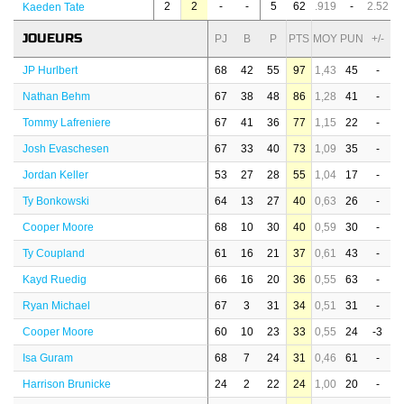
2
2
-
-
5
62
.919
-
2.52
Kaeden Tate
JOUEURS
PJ
B
P
PTS
MOY
PUN
+/-
JP Hurlbert
68
42
55
97
1,43
45
-
Nathan Behm
67
38
48
86
1,28
41
-
Tommy Lafreniere
67
41
36
77
1,15
22
-
Josh Evaschesen
67
33
40
73
1,09
35
-
Jordan Keller
53
27
28
55
1,04
17
-
Ty Bonkowski
64
13
27
40
0,63
26
-
Cooper Moore
68
10
30
40
0,59
30
-
Ty Coupland
61
16
21
37
0,61
43
-
Kayd Ruedig
66
16
20
36
0,55
63
-
Ryan Michael
67
3
31
34
0,51
31
-
Cooper Moore
60
10
23
33
0,55
24
-3
Isa Guram
68
7
24
31
0,46
61
-
Harrison Brunicke
24
2
22
24
1,00
20
-