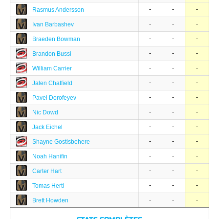
-
-
-
Rasmus Andersson
-
-
-
Ivan Barbashev
-
-
-
Braeden Bowman
-
-
-
Brandon Bussi
-
-
-
William Carrier
-
-
-
Jalen Chatfield
-
-
-
Pavel Dorofeyev
-
-
-
Nic Dowd
-
-
-
Jack Eichel
-
-
-
Shayne Gostisbehere
-
-
-
Noah Hanifin
-
-
-
Carter Hart
-
-
-
Tomas Hertl
-
-
-
Brett Howden