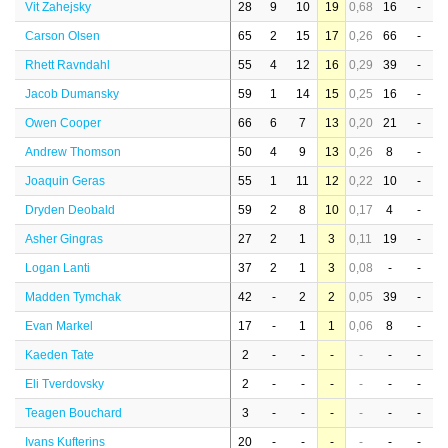
Vit Zahejsky
28
9
10
19
0,68
16
-
Carson Olsen
65
2
15
17
0,26
66
-
Rhett Ravndahl
55
4
12
16
0,29
39
-
Jacob Dumansky
59
1
14
15
0,25
16
-
Owen Cooper
66
6
7
13
0,20
21
-
Andrew Thomson
50
4
9
13
0,26
8
-
Joaquin Geras
55
1
11
12
0,22
10
-
Dryden Deobald
59
2
8
10
0,17
4
-
Asher Gingras
27
2
1
3
0,11
19
-
Logan Lanti
37
2
1
3
0,08
-
-
Madden Tymchak
42
-
2
2
0,05
39
-
Evan Markel
17
-
1
1
0,06
8
-
Kaeden Tate
2
-
-
-
-
-
-
Eli Tverdovsky
2
-
-
-
-
-
-
Teagen Bouchard
3
-
-
-
-
-
-
Ivans Kufterins
20
-
-
-
-
-
-