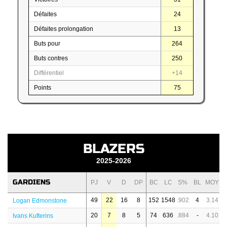
Défaites
24
Défaites prolongation
13
Buts pour
264
Buts contres
250
Différentiel
+14
Points
75
BLAZERS
2025-2026
GARDIENS
PJ
V
D
DP
BC
LC
S%
BL
MOY
49
22
16
8
152
1548
.902
4
3.14
Logan Edmonstone
20
7
8
5
74
636
.884
-
4.10
Ivans Kufterins