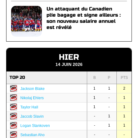
Un attaquant du Canadien
plie bagage et signe ailleurs :
son nouveau salaire annuel
est révélé
HIER
14 JUIN 2026
TOP 20
B
P
PTS
1
1
2
Jackson Blake
1
-
1
Nikolaj Ehlers
1
-
1
Taylor Hall
-
1
1
Jaccob Slavin
-
1
1
Logan Stankoven
-
-
-
Sebastian Aho