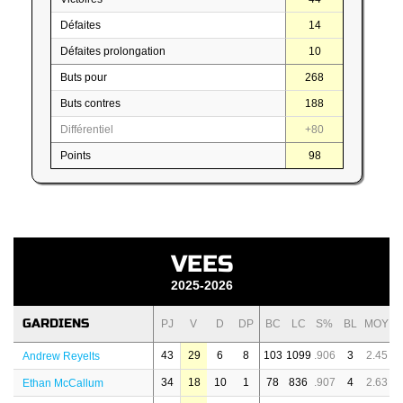
Défaites
14
Défaites prolongation
10
Buts pour
268
Buts contres
188
Différentiel
+80
Points
98
VEES
2025-2026
GARDIENS
PJ
V
D
DP
BC
LC
S%
BL
MOY
43
29
6
8
103
1099
.906
3
2.45
Andrew Reyelts
34
18
10
1
78
836
.907
4
2.63
Ethan McCallum