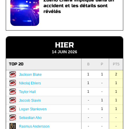
accident et les détails sont
révélés
HIER
14 JUIN 2026
TOP 20
B
P
PTS
1
1
2
Jackson Blake
1
-
1
Nikolaj Ehlers
1
-
1
Taylor Hall
-
1
1
Jaccob Slavin
-
1
1
Logan Stankoven
-
-
-
Sebastian Aho
-
-
-
Rasmus Andersson