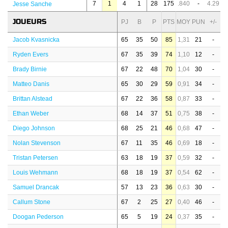
7
1
4
1
28
175
.840
-
4.29
Jesse Sanche
JOUEURS
PJ
B
P
PTS
MOY
PUN
+/-
Jacob Kvasnicka
65
35
50
85
1,31
21
-
Ryden Evers
67
35
39
74
1,10
12
-
Brady Birnie
67
22
48
70
1,04
30
-
Matteo Danis
65
30
29
59
0,91
34
-
Brittan Alstead
67
22
36
58
0,87
33
-
Ethan Weber
68
14
37
51
0,75
38
-
Diego Johnson
68
25
21
46
0,68
47
-
Nolan Stevenson
67
11
35
46
0,69
18
-
Tristan Petersen
63
18
19
37
0,59
32
-
Louis Wehmann
68
18
19
37
0,54
62
-
Samuel Drancak
57
13
23
36
0,63
30
-
Callum Stone
67
2
25
27
0,40
46
-
Doogan Pederson
65
5
19
24
0,37
35
-