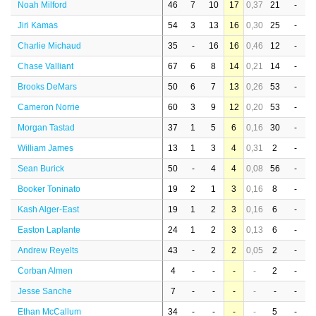
Noah Milford
46
7
10
17
0,37
21
-
Jiri Kamas
54
3
13
16
0,30
25
-
Charlie Michaud
35
-
16
16
0,46
12
-
Chase Valliant
67
6
8
14
0,21
14
-
Brooks DeMars
50
6
7
13
0,26
53
-
Cameron Norrie
60
3
9
12
0,20
53
-
Morgan Tastad
37
1
5
6
0,16
30
-
William James
13
1
3
4
0,31
2
-
Sean Burick
50
-
4
4
0,08
56
-
Booker Toninato
19
2
1
3
0,16
8
-
Kash Alger-East
19
1
2
3
0,16
6
-
Easton Laplante
24
1
2
3
0,13
6
-
Andrew Reyelts
43
-
2
2
0,05
2
-
Corban Almen
4
-
-
-
-
2
-
Jesse Sanche
7
-
-
-
-
-
-
Ethan McCallum
34
-
-
-
-
5
-