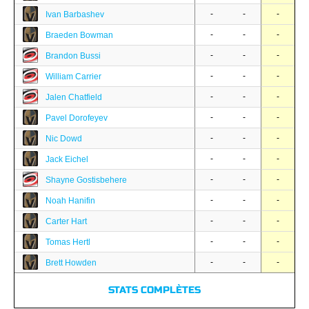
-
-
-
Ivan Barbashev
-
-
-
Braeden Bowman
-
-
-
Brandon Bussi
-
-
-
William Carrier
-
-
-
Jalen Chatfield
-
-
-
Pavel Dorofeyev
-
-
-
Nic Dowd
-
-
-
Jack Eichel
-
-
-
Shayne Gostisbehere
-
-
-
Noah Hanifin
-
-
-
Carter Hart
-
-
-
Tomas Hertl
-
-
-
Brett Howden
STATS COMPLÈTES