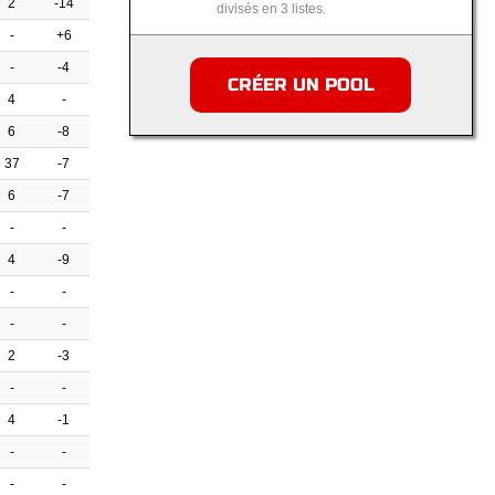
2
-14
divisés en 3 listes.
-
+6
-
-4
CRÉER UN POOL
4
-
6
-8
37
-7
6
-7
-
-
4
-9
-
-
-
-
2
-3
-
-
4
-1
-
-
-
-