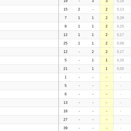
19
-
3
3
0,16
15
2
-
2
0,13
7
1
1
2
0,29
8
1
1
2
0,25
12
1
1
2
0,17
25
1
1
2
0,08
12
-
2
2
0,17
5
-
1
1
0,20
21
-
1
1
0,05
1
-
-
-
-
5
-
-
-
-
6
-
-
-
-
13
-
-
-
-
16
-
-
-
-
27
-
-
-
-
39
-
-
-
-