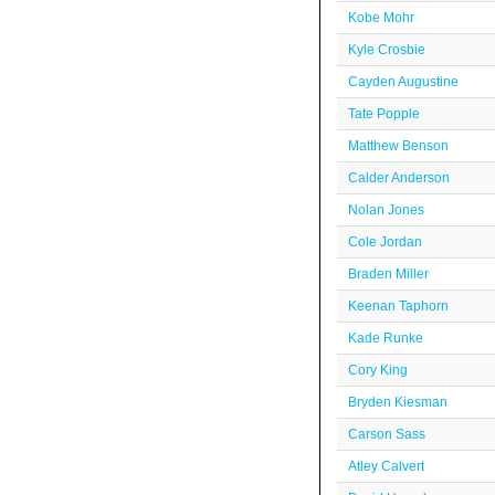
Kobe Mohr
Kyle Crosbie
Cayden Augustine
Tate Popple
Matthew Benson
Calder Anderson
Nolan Jones
Cole Jordan
Braden Miller
Keenan Taphorn
Kade Runke
Cory King
Bryden Kiesman
Carson Sass
Atley Calvert