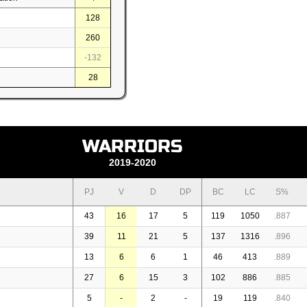
128
260
-132
28
WARRIORS
2019-2020
PJ
V
D
DP
BC
LC
S%
43
16
17
5
119
1050
.887
39
11
21
5
137
1316
.896
13
6
6
1
46
413
.889
27
6
15
3
102
886
.885
5
-
2
-
19
119
.840