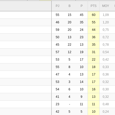
PJ
B
P
PTS
MOY
55
15
45
60
1,09
46
20
35
55
1,20
59
20
24
44
0,75
50
13
23
36
0,72
45
22
13
35
0,78
57
12
19
31
0,54
53
5
17
22
0,42
55
8
10
18
0,33
47
4
13
17
0,36
53
3
14
17
0,32
54
6
10
16
0,30
41
4
9
13
0,32
23
-
11
11
0,48
42
5
5
10
0,24