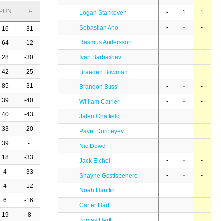
PUN
+/-
-
1
1
Logan Stankoven
-
-
-
Sebastian Aho
16
-31
-
-
-
Rasmus Andersson
64
-12
-
-
-
28
-30
Ivan Barbashev
42
-25
-
-
-
Braeden Bowman
85
-31
-
-
-
Brandon Bussi
39
-40
-
-
-
William Carrier
40
-43
-
-
-
Jalen Chatfield
33
-20
-
-
-
Pavel Dorofeyev
39
-
-
-
-
Nic Dowd
18
-33
-
-
-
Jack Eichel
4
-33
-
-
-
Shayne Gostisbehere
4
-12
-
-
-
Noah Hanifin
6
-16
-
-
-
Carter Hart
19
-8
-
-
-
Tomas Hertl