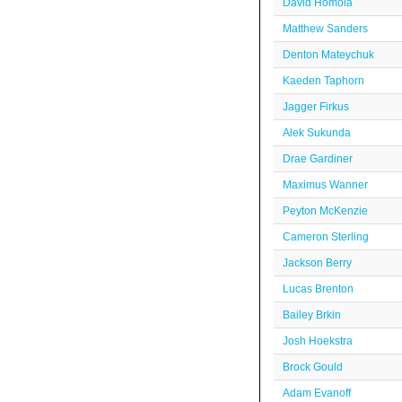
David Homola
Matthew Sanders
Denton Mateychuk
Kaeden Taphorn
Jagger Firkus
Alek Sukunda
Drae Gardiner
Maximus Wanner
Peyton McKenzie
Cameron Sterling
Jackson Berry
Lucas Brenton
Bailey Brkin
Josh Hoekstra
Brock Gould
Adam Evanoff