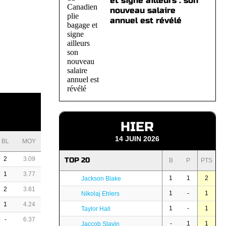
et signe ailleurs : son
nouveau salaire
annuel est révélé
HIER
14 JUIN 2026
BL
MOY
2
3.09
TOP 20
B
P
PTS
1
3.77
1
1
2
Jackson Blake
2
3.81
1
-
1
Nikolaj Ehlers
1
4.24
1
-
1
Taylor Hall
-
6.37
-
1
1
Jaccob Slavin