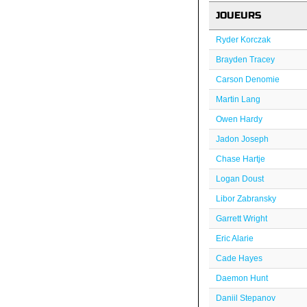
JOUEURS
Ryder Korczak
Brayden Tracey
Carson Denomie
Martin Lang
Owen Hardy
Jadon Joseph
Chase Hartje
Logan Doust
Libor Zabransky
Garrett Wright
Eric Alarie
Cade Hayes
Daemon Hunt
Daniil Stepanov