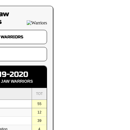
Jaw
s
19-2020
 JAW WARRIORS
TOT
55
12
39
ation
4