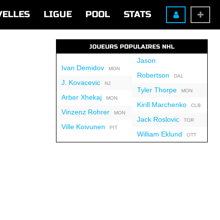
VELLES
LIGUE
POOL
STATS
JOUEURS POPULAIRES NHL
Jason
Ivan Demidov
MON
Robertson
DAL
J. Kovacevic
NJ
Tyler Thorpe
MON
Arber Xhekaj
MON
Kirill Marchenko
CLB
Vinzenz Rohrer
MON
Jack Roslovic
TOR
Ville Koivunen
PIT
William Eklund
OTT