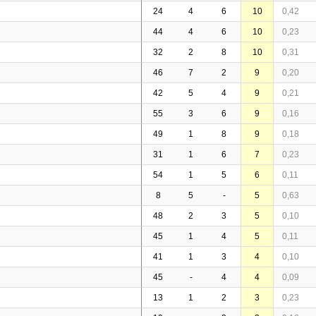
24
4
6
10
0,42
44
4
6
10
0,23
32
2
8
10
0,31
46
7
2
9
0,20
42
5
4
9
0,21
55
3
6
9
0,16
49
1
8
9
0,18
31
1
6
7
0,23
54
1
5
6
0,11
8
5
-
5
0,63
48
2
3
5
0,10
45
1
4
5
0,11
41
1
3
4
0,10
45
-
4
4
0,09
13
1
2
3
0,23