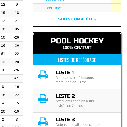
12
-9
-
-
-
Brett Howden
19
-18
STATS COMPLÈTES
12
-27
18
-35
50
-26
POOL HOCKEY
16
-36
100% GRATUIT
61
-22
LISTES DE REPÊCHAGE
12
-20
16
-26
LISTE 1
Attaquants et défenseurs
-
+4
regroupés en 1 liste.
8
-16
18
-22
LISTE 2
Attaquants et défenseurs
4
-15
divisés en 2 listes.
20
-10
LISTE 3
2
-3
Défenseurs, ailiers et centres