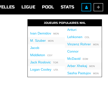
VELLES
LIGUE
POOL
STATS
JOUEURS POPULAIRES NHL
Artturi
Ivan Demidov
MON
Lehkonen
COL
M. Szuber
MON
Vinzenz Rohrer
MON
Jacob
Connor
Middleton
CGY
McDavid
EDM
Jack Roslovic
TOR
Arber Xhekaj
MON
Logan Cooley
UTA
Sasha Pastujov
MON