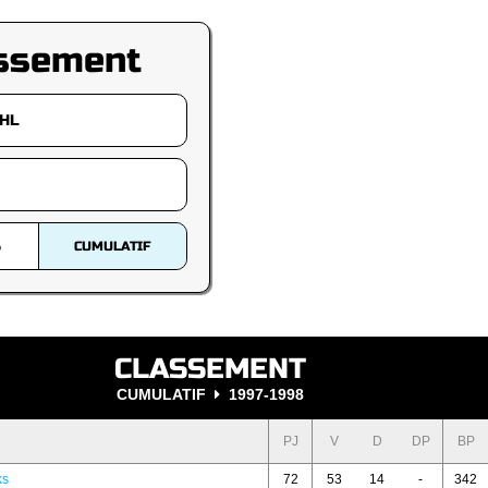
ssement
S
CUMULATIF
CLASSEMENT
CUMULATIF
1997-1998
PJ
V
D
DP
BP
ks
72
53
14
-
342