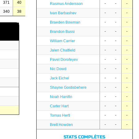
371
40
-
-
-
Rasmus Andersson
340
38
-
-
-
Ivan Barbashev
-
-
-
Braeden Bowman
-
-
-
Brandon Bussi
-
-
-
William Carrier
-
-
-
Jalen Chatfield
-
-
-
Pavel Dorofeyev
-
-
-
Nic Dowd
-
-
-
Jack Eichel
-
-
-
Shayne Gostisbehere
-
-
-
Noah Hanifin
-
-
-
Carter Hart
-
-
-
Tomas Hertl
-
-
-
Brett Howden
STATS COMPLÈTES