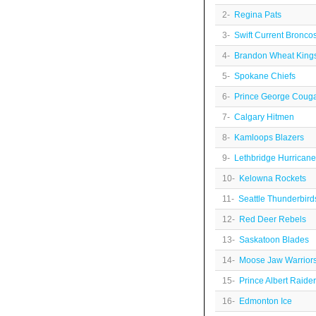
2-
Regina Pats
3-
Swift Current Bronco
4-
Brandon Wheat King
5-
Spokane Chiefs
6-
Prince George Coug
7-
Calgary Hitmen
8-
Kamloops Blazers
9-
Lethbridge Hurrican
10-
Kelowna Rockets
11-
Seattle Thunderbird
12-
Red Deer Rebels
13-
Saskatoon Blades
14-
Moose Jaw Warrior
15-
Prince Albert Raide
16-
Edmonton Ice