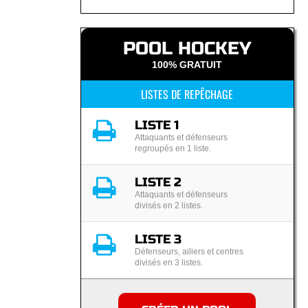
POOL HOCKEY
100% GRATUIT
LISTES DE REPÊCHAGE
LISTE 1
Attaquants et défenseurs
regroupés en 1 liste.
LISTE 2
Attaquants et défenseurs
divisés en 2 listes.
LISTE 3
Défenseurs, ailiers et centres
divisés en 3 listes.