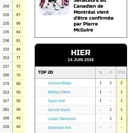
Sénateurs au
Canadien de
250
97
Montréal vient
220
97
d'être confirmée
par Pierre
235
96
McGuire
235
94
236
91
232
84
HIER
253
77
14 JUIN 2026
237
75
TOP 20
B
P
PTS
290
70
1
1
2
Jackson Blake
278
68
1
-
1
Nikolaj Ehlers
323
59
1
-
1
327
58
Taylor Hall
281
56
-
1
1
Jaccob Slavin
288
45
-
1
1
Logan Stankoven
328
40
-
-
-
Sebastian Aho