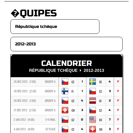
�QUIPES
CALENDRIER
RÉPUBLIQUE TCHÈQUE
2012-2013
26 DÉC 2012 (7:00)
GROUPE A
CZ
SE
1
4
F
28 DÉC 2012 (2:30)
GROUPE A
FI
CZ
1
3
F
30 DÉC 2012 (7:00)
GROUPE A
CZ
LV
4
2
F
31 DÉC 2012 (2:30)
GROUPE A
CH
CZ
3
4
F
2 JAN 2013 (4:00)
1/4 FINAL
CZ
EU
0
7
F
4 JAN 2013 (8:00)
5E PLACE
CZ
CH
4
3
F