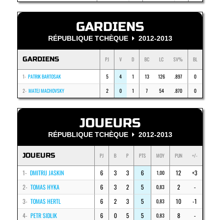
GARDIENS
RÉPUBLIQUE TCHÈQUE
2012-2013
GARDIENS
PJ
V
D
BC
LC
SV%
BL
1-
PATRIK BARTOSAK
5
4
1
13
126
.897
0
2-
MATEJ MACHOVSKY
2
0
1
7
54
.870
0
JOUEURS
RÉPUBLIQUE TCHÈQUE
2012-2013
JOUEURS
PJ
B
P
PTS
MOY
PUN
+/-
1-
DMITRIJ JASKIN
6
3
3
6
12
+3
1,00
2-
TOMAS HYKA
6
3
2
5
2
-
0,83
3-
TOMAS HERTL
6
2
3
5
10
-1
0,83
4-
PETR SIDLIK
6
0
5
5
8
-
0,83