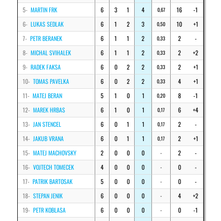
5-
MARTIN FRK
6
3
1
4
16
-1
0,67
6-
LUKAS SEDLAK
6
1
2
3
10
+1
0,50
7-
PETR BERANEK
6
1
1
2
2
-
0,33
8-
MICHAL SVIHALEK
6
1
1
2
2
+2
0,33
9-
RADEK FAKSA
6
0
2
2
2
+1
0,33
10-
TOMAS PAVELKA
6
0
2
2
4
+1
0,33
11-
MATEJ BERAN
5
1
0
1
8
-1
0,20
12-
MAREK HRBAS
6
1
0
1
6
+4
0,17
13-
JAN STENCEL
6
0
1
1
2
-
0,17
14-
JAKUB VRANA
6
0
1
1
2
+1
0,17
15-
MATEJ MACHOVSKY
2
0
0
0
2
-
-
16-
VOJTECH TOMECEK
4
0
0
0
0
-
-
17-
PATRIK BARTOSAK
5
0
0
0
0
-
-
18-
STEPAN JENIK
6
0
0
0
4
+2
-
19-
PETR KOBLASA
6
0
0
0
0
-1
-