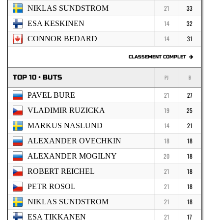
NIKLAS SUNDSTROM
21
33
ESA KESKINEN
14
32
CONNOR BEDARD
14
31
CLASSEMENT COMPLET
TOP 10 • BUTS
PJ
B
PAVEL BURE
21
27
VLADIMIR RUZICKA
19
25
MARKUS NASLUND
14
21
ALEXANDER OVECHKIN
18
18
ALEXANDER MOGILNY
20
18
ROBERT REICHEL
21
18
PETR ROSOL
21
18
NIKLAS SUNDSTROM
21
18
ESA TIKKANEN
21
17