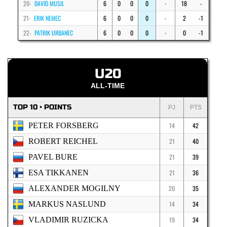
20-
DAVID MUSIL
6
0
0
0
18
-
-
21-
ERIK NEMEC
6
0
0
0
2
-1
-
22-
PATRIK URBANEC
6
0
0
0
0
-1
-
U20
ALL-TIME
TOP 10 • POINTS
PJ
PTS
PETER FORSBERG
14
42
ROBERT REICHEL
21
40
PAVEL BURE
21
39
ESA TIKKANEN
21
36
ALEXANDER MOGILNY
20
35
MARKUS NASLUND
14
34
VLADIMIR RUZICKA
19
34