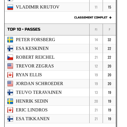
VLADIMIR KRUTOV
11
15
CLASSEMENT COMPLET
TOP 10 • PASSES
PJ
P
PETER FORSBERG
14
32
ESA KESKINEN
14
22
ROBERT REICHEL
21
22
TREVOR ZEGRAS
12
20
RYAN ELLIS
19
20
JORDAN SCHROEDER
19
20
TEUVO TERAVAINEN
13
19
HENRIK SEDIN
20
19
ERIC LINDROS
21
19
ESA TIKKANEN
21
19