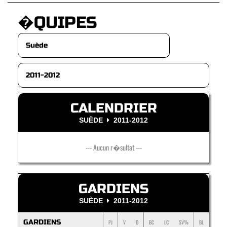
�QUIPES
CALENDRIER
SUÈDE
2011-2012
--- Aucun r�sultat ---
GARDIENS
SUÈDE
2011-2012
GARDIENS
PJ
V
D
BC
LC
SV%
BL