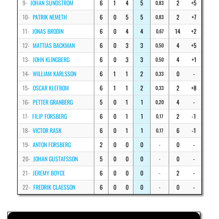
9-
JOHAN SUNDSTROM
6
1
4
5
2
+5
0,83
10-
PATRIK NEMETH
6
0
5
5
2
+7
0,83
11-
JONAS BRODIN
6
0
4
4
14
+2
0,67
12-
MATTIAS BACKMAN
6
0
3
3
4
+5
0,50
13-
JOHN KLINGBERG
6
0
3
3
4
+1
0,50
14-
WILLIAM KARLSSON
6
1
1
2
0
-
0,33
15-
OSCAR KLEFBOM
6
1
1
2
2
+8
0,33
16-
PETTER GRANBERG
5
0
1
1
4
-
0,20
17-
FILIP FORSBERG
6
0
1
1
2
-1
0,17
18-
VICTOR RASK
6
0
1
1
6
-1
0,17
19-
ANTON FORSBERG
2
0
0
0
0
-
-
20-
JOHAN GUSTAFSSON
5
0
0
0
0
-
-
21-
JEREMY BOYCE
6
0
0
0
2
-
-
22-
FREDRIK CLAESSON
6
0
0
0
0
-
-