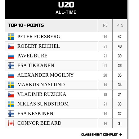
U20
ALL-TIME
TOP 10 • POINTS
PJ
PTS
PETER FORSBERG
14
42
ROBERT REICHEL
21
40
PAVEL BURE
21
39
ESA TIKKANEN
21
36
ALEXANDER MOGILNY
20
35
MARKUS NASLUND
14
34
VLADIMIR RUZICKA
19
34
NIKLAS SUNDSTROM
21
33
ESA KESKINEN
14
32
CONNOR BEDARD
14
31
CLASSEMENT COMPLET