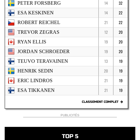
PETER FORSBERG
14
32
ESA KESKINEN
14
22
ROBERT REICHEL
21
22
TREVOR ZEGRAS
12
20
RYAN ELLIS
19
20
JORDAN SCHROEDER
19
20
TEUVO TERAVAINEN
13
19
HENRIK SEDIN
20
19
ERIC LINDROS
21
19
ESA TIKKANEN
21
19
CLASSEMENT COMPLET
PUBLICITÉS
TOP 5