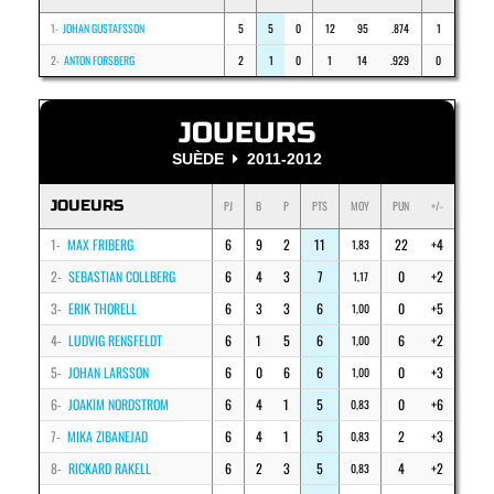
1-
JOHAN GUSTAFSSON
5
5
0
12
95
.874
1
2-
ANTON FORSBERG
2
1
0
1
14
.929
0
JOUEURS
SUÈDE
2011-2012
JOUEURS
PJ
B
P
PTS
MOY
PUN
+/-
1-
MAX FRIBERG
6
9
2
11
22
+4
1,83
2-
SEBASTIAN COLLBERG
6
4
3
7
0
+2
1,17
3-
ERIK THORELL
6
3
3
6
0
+5
1,00
4-
LUDVIG RENSFELDT
6
1
5
6
6
+2
1,00
5-
JOHAN LARSSON
6
0
6
6
0
+3
1,00
6-
JOAKIM NORDSTROM
6
4
1
5
0
+6
0,83
7-
MIKA ZIBANEJAD
6
4
1
5
2
+3
0,83
8-
RICKARD RAKELL
6
2
3
5
4
+2
0,83