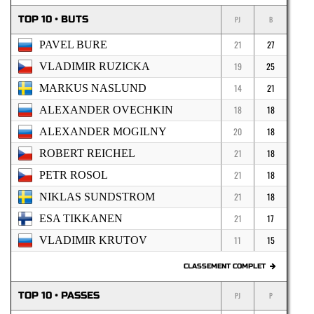
TOP 10 • BUTS
PJ
B
PAVEL BURE
21
27
VLADIMIR RUZICKA
19
25
MARKUS NASLUND
14
21
ALEXANDER OVECHKIN
18
18
ALEXANDER MOGILNY
20
18
ROBERT REICHEL
21
18
PETR ROSOL
21
18
NIKLAS SUNDSTROM
21
18
ESA TIKKANEN
21
17
VLADIMIR KRUTOV
11
15
CLASSEMENT COMPLET
TOP 10 • PASSES
PJ
P