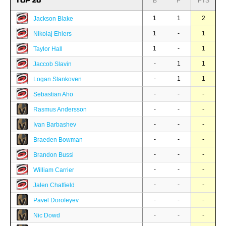
TOP 20
B
P
PTS
1
1
2
Jackson Blake
1
-
1
Nikolaj Ehlers
1
-
1
Taylor Hall
-
1
1
Jaccob Slavin
-
1
1
Logan Stankoven
-
-
-
Sebastian Aho
-
-
-
Rasmus Andersson
-
-
-
Ivan Barbashev
-
-
-
Braeden Bowman
-
-
-
Brandon Bussi
-
-
-
William Carrier
-
-
-
Jalen Chatfield
-
-
-
Pavel Dorofeyev
-
-
-
Nic Dowd