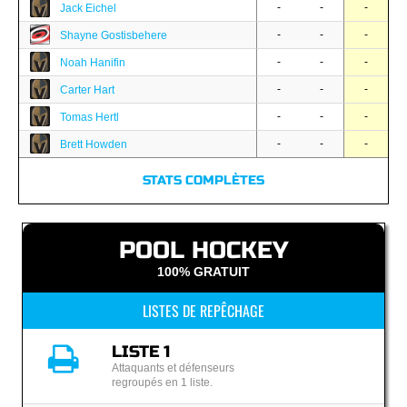
-
-
-
Jack Eichel
-
-
-
Shayne Gostisbehere
-
-
-
Noah Hanifin
-
-
-
Carter Hart
-
-
-
Tomas Hertl
-
-
-
Brett Howden
STATS COMPLÈTES
POOL HOCKEY
100% GRATUIT
LISTES DE REPÊCHAGE
LISTE 1
Attaquants et défenseurs
regroupés en 1 liste.