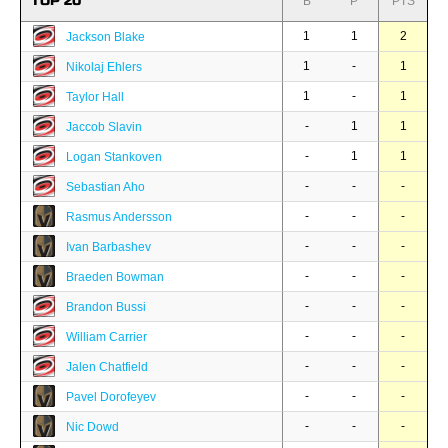
TOP 20
B
P
PTS
1
1
2
Jackson Blake
1
-
1
Nikolaj Ehlers
1
-
1
Taylor Hall
-
1
1
Jaccob Slavin
-
1
1
Logan Stankoven
-
-
-
Sebastian Aho
-
-
-
Rasmus Andersson
-
-
-
Ivan Barbashev
-
-
-
Braeden Bowman
-
-
-
Brandon Bussi
-
-
-
William Carrier
-
-
-
Jalen Chatfield
-
-
-
Pavel Dorofeyev
-
-
-
Nic Dowd