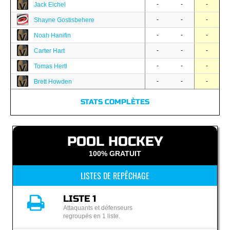
-
-
-
Jack Eichel
-
-
-
Shayne Gostisbehere
-
-
-
Noah Hanifin
-
-
-
Carter Hart
-
-
-
Tomas Hertl
-
-
-
Brett Howden
STATS COMPLÈTES
POOL HOCKEY
100% GRATUIT
LISTES DE REPÊCHAGE
LISTE 1
Attaquants et défenseurs
regroupés en 1 liste.