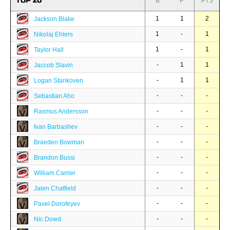
TOP 20
B
P
PTS
1
1
2
Jackson Blake
1
-
1
Nikolaj Ehlers
1
-
1
Taylor Hall
-
1
1
Jaccob Slavin
-
1
1
Logan Stankoven
-
-
-
Sebastian Aho
-
-
-
Rasmus Andersson
-
-
-
Ivan Barbashev
-
-
-
Braeden Bowman
-
-
-
Brandon Bussi
-
-
-
William Carrier
-
-
-
Jalen Chatfield
-
-
-
Pavel Dorofeyev
-
-
-
Nic Dowd