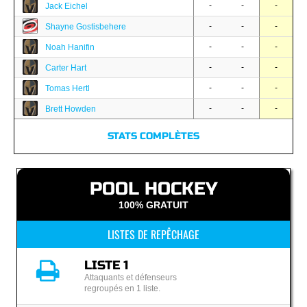
-
-
-
Jack Eichel
-
-
-
Shayne Gostisbehere
-
-
-
Noah Hanifin
-
-
-
Carter Hart
-
-
-
Tomas Hertl
-
-
-
Brett Howden
STATS COMPLÈTES
POOL HOCKEY
100% GRATUIT
LISTES DE REPÊCHAGE
LISTE 1
Attaquants et défenseurs
regroupés en 1 liste.