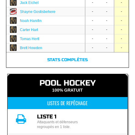
-
-
-
Jack Eichel
-
-
-
Shayne Gostisbehere
-
-
-
Noah Hanifin
-
-
-
Carter Hart
-
-
-
Tomas Hertl
-
-
-
Brett Howden
STATS COMPLÈTES
POOL HOCKEY
100% GRATUIT
LISTES DE REPÊCHAGE
LISTE 1
Attaquants et défenseurs
regroupés en 1 liste.