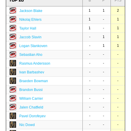
TOP 20
B
P
PTS
1
1
2
Jackson Blake
1
-
1
Nikolaj Ehlers
1
-
1
Taylor Hall
-
1
1
Jaccob Slavin
-
1
1
Logan Stankoven
-
-
-
Sebastian Aho
-
-
-
Rasmus Andersson
-
-
-
Ivan Barbashev
-
-
-
Braeden Bowman
-
-
-
Brandon Bussi
-
-
-
William Carrier
-
-
-
Jalen Chatfield
-
-
-
Pavel Dorofeyev
-
-
-
Nic Dowd