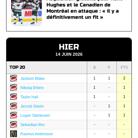
Hughes et le Canadien de
Montréal en attaque : « il y a
définitivement un fit »
HIER
14 JUIN 2026
TOP 20
B
P
PTS
1
1
2
Jackson Blake
1
-
1
Nikolaj Ehlers
1
-
1
Taylor Hall
-
1
1
Jaccob Slavin
-
1
1
Logan Stankoven
-
-
-
Sebastian Aho
-
-
-
Rasmus Andersson