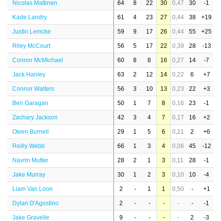
Nicolas Mattinen
64
8
22
30
0,47
30
-1
Kade Landry
61
4
23
27
0,44
38
+19
Justin Lemcke
59
9
17
26
0,44
55
+25
Riley McCourt
56
5
17
22
0,39
28
-13
Connor McMichael
60
8
8
16
0,27
14
-7
Jack Hanley
63
2
12
14
0,22
6
+7
Connor Walters
56
3
10
13
0,23
22
+3
Ben Garagan
50
1
7
8
0,16
23
-1
Zachary Jackson
42
3
4
7
0,17
16
+2
Owen Burnell
29
1
5
6
0,21
2
+6
Reilly Webb
66
1
3
4
0,06
45
-12
Navrin Mutter
28
2
1
3
0,11
28
-1
Jake Murray
30
1
2
3
0,10
10
-4
Liam Van Loon
2
-
1
1
0,50
-
+1
Dylan D'Agostino
2
-
-
-
-
-
-1
Jake Gravelle
9
-
-
-
-
2
-3