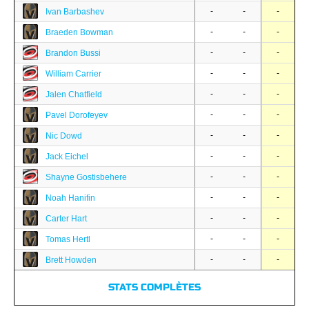
-
-
-
Ivan Barbashev
-
-
-
Braeden Bowman
-
-
-
Brandon Bussi
-
-
-
William Carrier
-
-
-
Jalen Chatfield
-
-
-
Pavel Dorofeyev
-
-
-
Nic Dowd
-
-
-
Jack Eichel
-
-
-
Shayne Gostisbehere
-
-
-
Noah Hanifin
-
-
-
Carter Hart
-
-
-
Tomas Hertl
-
-
-
Brett Howden
STATS COMPLÈTES