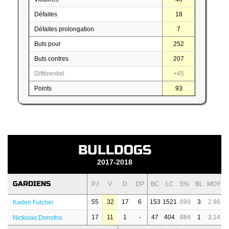
Défaites
18
Défaites prolongation
7
Buts pour
252
Buts contres
207
Différentiel
+45
Points
93
BULLDOGS
2017-2018
GARDIENS
PJ
V
D
DP
BC
LC
S%
BL
MOY
55
32
17
6
153
1521
.899
3
2.86
Kaden Fulcher
17
11
1
-
47
404
.884
1
3.14
Nickolas Donofrio