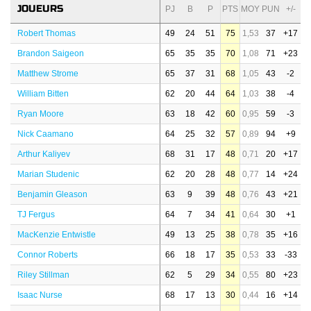
JOUEURS
PJ
B
P
PTS
MOY
PUN
+/-
Robert Thomas
49
24
51
75
1,53
37
+17
Brandon Saigeon
65
35
35
70
1,08
71
+23
Matthew Strome
65
37
31
68
1,05
43
-2
William Bitten
62
20
44
64
1,03
38
-4
Ryan Moore
63
18
42
60
0,95
59
-3
Nick Caamano
64
25
32
57
0,89
94
+9
Arthur Kaliyev
68
31
17
48
0,71
20
+17
Marian Studenic
62
20
28
48
0,77
14
+24
Benjamin Gleason
63
9
39
48
0,76
43
+21
TJ Fergus
64
7
34
41
0,64
30
+1
MacKenzie Entwistle
49
13
25
38
0,78
35
+16
Connor Roberts
66
18
17
35
0,53
33
-33
Riley Stillman
62
5
29
34
0,55
80
+23
Isaac Nurse
68
17
13
30
0,44
16
+14