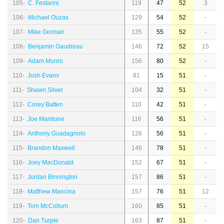
105-
C. Festarini
119
47
52
3
106-
Michael Ouzas
129
54
52
-
107-
Mike Gorman
135
55
52
-
108-
Benjamin Gaudreau
146
72
52
15
109-
Adam Munro
156
80
52
-
110-
Josh Evans
81
15
51
-
111-
Shawn Silver
104
32
51
-
112-
Corey Batten
110
42
51
-
113-
Joe Mantione
116
56
51
-
114-
Anthony Guadagnolo
126
56
51
-
115-
Brandon Maxwell
146
78
51
-
116-
Joey MacDonald
152
67
51
-
117-
Jordan Binnington
157
86
51
-
118-
Matthew Mancina
157
76
51
12
119-
Tom McCollum
160
85
51
-
120-
Dan Turple
163
87
51
-