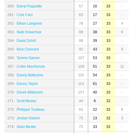
260-
Darryl Paquette
57
16
33
-
261-
Cole Ceci
63
17
33
-
262-
Ethan Langevin
78
27
33
4
263-
Nate Krawchuk
88
38
33
6
264-
David Schill
88
39
33
-
265-
Nick Chenard
92
43
33
9
266-
Tyrone Garner
107
53
33
-
267-
Collin MacKenzie
108
51
33
11
268-
Danny Battochio
110
54
33
-
269-
Danny Taylor
114
61
33
-
270-
Derek Wilkinson
157
40
33
-
271-
Scott Mosey
44
6
32
-
272-
Philippe Trudeau
63
22
32
6
273-
Jordan Dekort
73
13
32
3
274-
Allan Bester
75
33
32
-