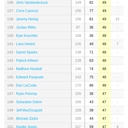
136-
John Vanbiesbrouck
149
82
49
-
137-
Chris Carrozzi
156
77
49
-
138-
Jeremy Helvig
156
81
49
15
139-
Jordan Willis
97
36
48
-
140-
Kyle Knechtel
108
36
48
-
141-
Liam Herbst
126
49
48
7
142-
Garret Sparks
138
71
48
-
143-
Patrick Killeen
139
63
48
-
144-
Matthew Hackett
140
74
48
-
145-
Edward Pasquale
142
75
48
-
146-
Dan LaCosta
170
86
48
-
147-
Ryan Penney
105
36
47
-
148-
Sebastian Dahm
106
43
47
-
149-
Jeff MacDougald
109
39
47
-
150-
Michael Zador
109
44
47
-
151-
Hunter Jones
117
59
47
4