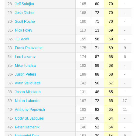
28-
Jeff Salajko
165
60
70
-
29-
Josh Disher
168
72
70
-
30-
Scott Roche
180
71
70
-
31-
Nick Foley
113
13
69
-
32-
T.J. Aceti
155
58
69
-
33-
Frank Palazzese
175
71
69
9
34-
Leo Lazarev
174
87
68
6
35-
Mike Torchia
182
89
68
-
36-
Justin Peters
189
88
68
-
37-
Alain Valiquette
142
50
67
-
38-
Jason Missiaen
131
48
65
-
39-
Nolan Lalonde
167
72
65
17
40-
Anthony Popovich
183
92
65
11
41-
Cody St. Jacques
137
46
64
-
42-
Peter Hamerlik
146
52
64
-