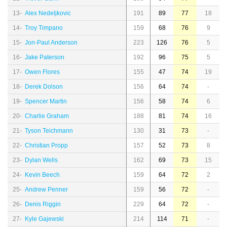
13-
Alex Nedeljkovic
191
89
77
18
14-
Troy Timpano
159
68
76
9
15-
Jon-Paul Anderson
223
126
76
5
16-
Jake Paterson
192
96
75
5
17-
Owen Flores
155
47
74
19
18-
Derek Dolson
156
64
74
-
19-
Spencer Martin
156
58
74
6
20-
Charlie Graham
188
81
74
16
21-
Tyson Teichmann
130
31
73
-
22-
Christian Propp
157
52
73
8
23-
Dylan Wells
162
69
73
15
24-
Kevin Beech
159
64
72
2
25-
Andrew Penner
159
56
72
-
26-
Denis Riggin
229
64
72
-
27-
Kyle Gajewski
214
114
71
-