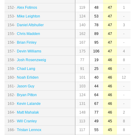
152-
Alex Fotinos
119
48
47
1
153-
Mike Leighton
124
53
47
-
154-
Daniel Altshuller
140
78
47
3
155-
Chris Madden
162
89
47
-
156-
Brian Finley
167
95
47
-
157-
Devin Williams
175
106
47
4
158-
Josh Rosenzweig
77
19
46
8
159-
Chad Lang
91
25
46
-
160-
Noah Erliden
101
40
46
12
161-
Jason Guy
103
44
46
-
162-
Bryan Pitton
124
64
46
-
163-
Kevin Lalande
131
67
46
-
164-
Matt Mahalak
148
77
46
2
165-
Will Cranley
113
49
45
8
166-
Tristan Lennox
117
55
45
8