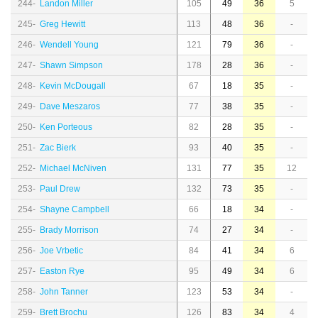
244-
Landon Miller
105
49
36
5
245-
Greg Hewitt
113
48
36
-
246-
Wendell Young
121
79
36
-
247-
Shawn Simpson
178
28
36
-
248-
Kevin McDougall
67
18
35
-
249-
Dave Meszaros
77
38
35
-
250-
Ken Porteous
82
28
35
-
251-
Zac Bierk
93
40
35
-
252-
Michael McNiven
131
77
35
12
253-
Paul Drew
132
73
35
-
254-
Shayne Campbell
66
18
34
-
255-
Brady Morrison
74
27
34
-
256-
Joe Vrbetic
84
41
34
6
257-
Easton Rye
95
49
34
6
258-
John Tanner
123
53
34
-
259-
Brett Brochu
126
83
34
4