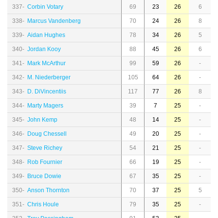
337-
Corbin Votary
69
23
26
6
338-
Marcus Vandenberg
70
24
26
8
339-
Aidan Hughes
78
34
26
5
340-
Jordan Kooy
88
45
26
6
341-
Mark McArthur
99
59
26
-
342-
M. Niederberger
105
64
26
-
343-
D. DiVincentiis
117
77
26
8
344-
Marty Magers
39
7
25
-
345-
John Kemp
48
14
25
-
346-
Doug Chessell
49
20
25
-
347-
Steve Richey
54
21
25
-
348-
Rob Fournier
66
19
25
-
349-
Bruce Dowie
67
35
25
-
350-
Anson Thornton
70
37
25
5
351-
Chris Houle
79
35
25
-