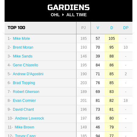
GARDIENS
OHL
ALL TIME
TOP 100
PJ
V
D
DP
1-
Mike Mole
185
57
105
-
2-
Brent Moran
193
70
95
10
3-
Mike Sands
146
39
88
-
4-
Gene Chiarello
195
84
86
-
5-
Andrew D'Agostini
190
71
85
2
6-
Brad Topping
203
76
85
-
7-
Robert Gherson
189
69
83
-
8-
Evan Cormier
201
81
82
18
9-
David Chant
196
73
81
-
10-
Andrew Loverock
197
85
80
-
11-
Mike Brown
149
46
79
-
12-
Trevor Cann
185
94
77
-