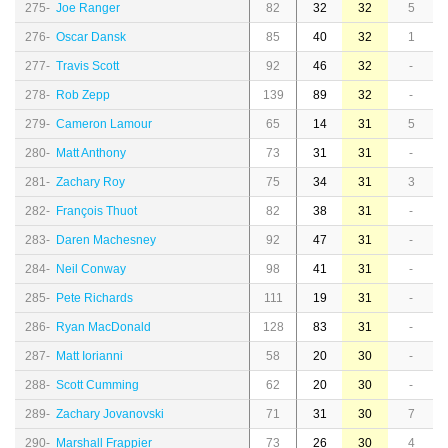
275-
Joe Ranger
82
32
32
5
276-
Oscar Dansk
85
40
32
1
277-
Travis Scott
92
46
32
-
278-
Rob Zepp
139
89
32
-
279-
Cameron Lamour
65
14
31
5
280-
Matt Anthony
73
31
31
-
281-
Zachary Roy
75
34
31
3
282-
François Thuot
82
38
31
-
283-
Daren Machesney
92
47
31
-
284-
Neil Conway
98
41
31
-
285-
Pete Richards
111
19
31
-
286-
Ryan MacDonald
128
83
31
-
287-
Matt Iorianni
58
20
30
-
288-
Scott Cumming
62
20
30
-
289-
Zachary Jovanovski
71
31
30
7
290-
Marshall Frappier
73
26
30
4