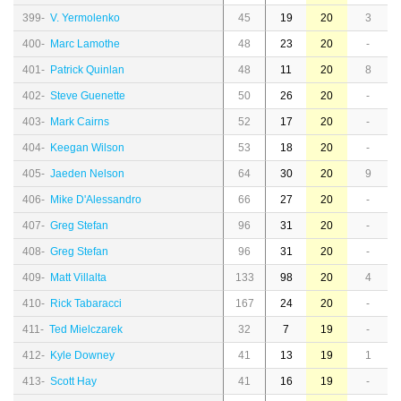
399-
V. Yermolenko
45
19
20
3
400-
Marc Lamothe
48
23
20
-
401-
Patrick Quinlan
48
11
20
8
402-
Steve Guenette
50
26
20
-
403-
Mark Cairns
52
17
20
-
404-
Keegan Wilson
53
18
20
-
405-
Jaeden Nelson
64
30
20
9
406-
Mike D'Alessandro
66
27
20
-
407-
Greg Stefan
96
31
20
-
408-
Greg Stefan
96
31
20
-
409-
Matt Villalta
133
98
20
4
410-
Rick Tabaracci
167
24
20
-
411-
Ted Mielczarek
32
7
19
-
412-
Kyle Downey
41
13
19
1
413-
Scott Hay
41
16
19
-