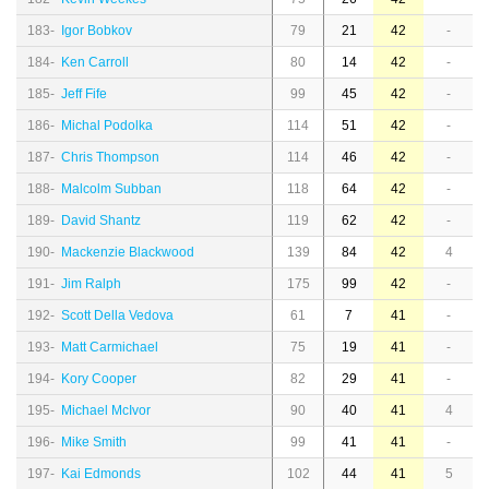
183-
Igor Bobkov
79
21
42
-
184-
Ken Carroll
80
14
42
-
185-
Jeff Fife
99
45
42
-
186-
Michal Podolka
114
51
42
-
187-
Chris Thompson
114
46
42
-
188-
Malcolm Subban
118
64
42
-
189-
David Shantz
119
62
42
-
190-
Mackenzie Blackwood
139
84
42
4
191-
Jim Ralph
175
99
42
-
192-
Scott Della Vedova
61
7
41
-
193-
Matt Carmichael
75
19
41
-
194-
Kory Cooper
82
29
41
-
195-
Michael McIvor
90
40
41
4
196-
Mike Smith
99
41
41
-
197-
Kai Edmonds
102
44
41
5