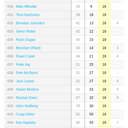
430-
Mike Affholter
34
9
18
-
431-
Tomi Karhunen
39
18
18
-
432-
Brendan Johnston
41
13
18
4
433-
Glenn Ridler
42
12
18
-
434-
Ryan Dugas
43
15
18
-
435-
Brendan O'Neill
43
14
18
2
436-
Pavel Cajan
44
21
18
4
437-
Peter Ing
51
25
18
-
438-
Pete McGlynn
51
27
18
-
439-
Jack Lisson
52
27
18
4
440-
Xavier Medina
62
33
18
5
441-
Nicolas Daws
67
32
18
9
442-
John Hultberg
70
30
18
-
443-
Craig Hillier
82
50
18
-
444-
Ken Appleby
92
55
18
7