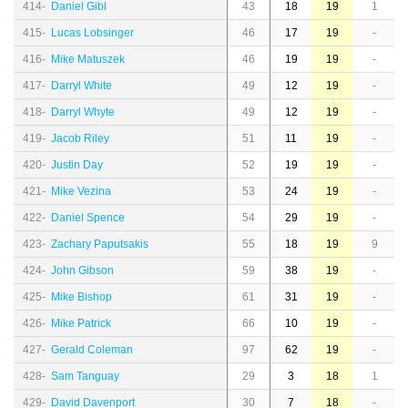
414-
Daniel Gibl
43
18
19
1
415-
Lucas Lobsinger
46
17
19
-
416-
Mike Matuszek
46
19
19
-
417-
Darryl White
49
12
19
-
418-
Darryl Whyte
49
12
19
-
419-
Jacob Riley
51
11
19
-
420-
Justin Day
52
19
19
-
421-
Mike Vezina
53
24
19
-
422-
Daniel Spence
54
29
19
-
423-
Zachary Paputsakis
55
18
19
9
424-
John Gibson
59
38
19
-
425-
Mike Bishop
61
31
19
-
426-
Mike Patrick
66
10
19
-
427-
Gerald Coleman
97
62
19
-
428-
Sam Tanguay
29
3
18
1
429-
David Davenport
30
7
18
-