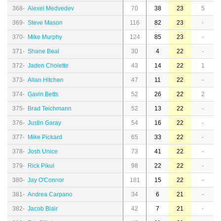
368-
Alexei Medvedev
70
38
23
5
369-
Steve Mason
116
82
23
-
370-
Mike Murphy
124
85
23
-
371-
Shane Beal
30
4
22
-
372-
Jaden Cholette
43
14
22
1
373-
Allan Hitchen
47
11
22
-
374-
Gavin Betts
52
26
22
2
375-
Brad Teichmann
52
13
22
-
376-
Justin Garay
54
16
22
-
377-
Mike Pickard
65
33
22
-
378-
Josh Unice
73
41
22
-
379-
Rick Pikul
98
22
22
-
380-
Jay O'Connor
181
15
22
-
381-
Andrea Carpano
34
6
21
-
382-
Jacob Blair
42
7
21
-