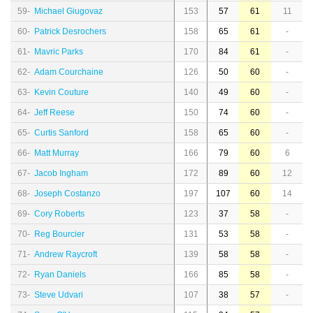
59-
Michael Giugovaz
153
57
61
11
60-
Patrick Desrochers
158
65
61
-
61-
Mavric Parks
170
84
61
-
62-
Adam Courchaine
126
50
60
-
63-
Kevin Couture
140
49
60
-
64-
Jeff Reese
150
74
60
-
65-
Curtis Sanford
158
65
60
-
66-
Matt Murray
166
79
60
6
67-
Jacob Ingham
172
89
60
12
68-
Joseph Costanzo
197
107
60
14
69-
Cory Roberts
123
37
58
-
70-
Reg Bourcier
131
53
58
-
71-
Andrew Raycroft
139
58
58
-
72-
Ryan Daniels
166
85
58
-
73-
Steve Udvari
107
38
57
-