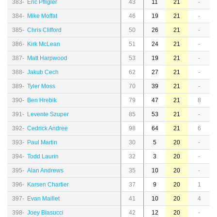
383-
Eric Pfligler
43
11
21
-
384-
Mike Moffat
46
19
21
-
385-
Chris Clifford
50
26
21
-
386-
Kirk McLean
51
24
21
-
387-
Matt Harpwood
53
19
21
-
388-
Jakub Cech
62
27
21
-
389-
Tyler Moss
70
39
21
-
390-
Ben Hrebik
79
47
21
8
391-
Levente Szuper
85
53
21
-
392-
Cedrick Andree
98
64
21
6
393-
Paul Martin
30
5
20
-
394-
Todd Laurin
32
3
20
-
395-
Alan Andrews
35
10
20
-
396-
Karsen Chartier
37
9
20
1
397-
Evan Maillet
41
10
20
4
398-
Joey Biasucci
42
12
20
-