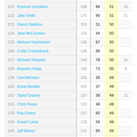
121-
Ryerson Leenders
168
94
51
16
122-
Jake Smith
170
90
51
21
123-
Ramis Sadikov
119
51
50
-
124-
Jake McCracken
125
44
50
-
125-
Michael Hutchinson
130
67
50
-
126-
Curtis Cruickshank
136
66
50
-
127-
Michael Simpson
144
78
50
10
128-
Brandon Hope
159
73
50
9
129-
Clint Windsor
100
26
49
-
130-
David Belitski
105
37
49
-
131-
Taylor Dupuis
110
38
49
11
132-
Chris Pusey
120
48
49
-
133-
Ray Emery
127
60
49
-
134-
David Currie
128
56
49
-
135-
Jeff Wilson
141
65
49
-