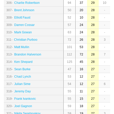
306-
Charlie Robertson
94
37
29
10
307-
Brent Johnson
50
20
28
-
308-
Elliott Faust
52
10
28
-
309-
Darren Cossar
57
24
28
-
310-
Mark Gowan
63
24
28
-
311-
Christian Purboo
72
26
28
3
312-
Matt Mullin
101
53
28
-
313-
Brandon Halverson
112
72
28
7
314-
Ken Shepard
125
45
28
-
315-
Sean Burke
47
16
27
-
316-
Chad Lynch
53
12
27
-
317-
Julian Sime
54
12
27
6
318-
Jeremy Day
55
11
27
-
319-
Frank Ivankovic
55
15
27
-
320-
Joel Gagnon
59
18
27
-
321-
Nikita Serebryakov
59
19
27
3