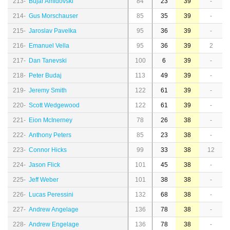
213-
Bujar Amidovski
84
23
39
-
214-
Gus Morschauser
85
35
39
-
215-
Jaroslav Pavelka
95
36
39
-
216-
Emanuel Vella
95
36
39
2
217-
Dan Tanevski
100
6
39
-
218-
Peter Budaj
113
49
39
-
219-
Jeremy Smith
122
61
39
-
220-
Scott Wedgewood
122
61
39
-
221-
Eion McInerney
78
26
38
-
222-
Anthony Peters
85
23
38
-
223-
Connor Hicks
99
33
38
12
224-
Jason Flick
101
45
38
-
225-
Jeff Weber
101
38
38
-
226-
Lucas Peressini
132
68
38
-
227-
Andrew Angelage
136
78
38
-
228-
Andrew Engelage
136
78
38
-