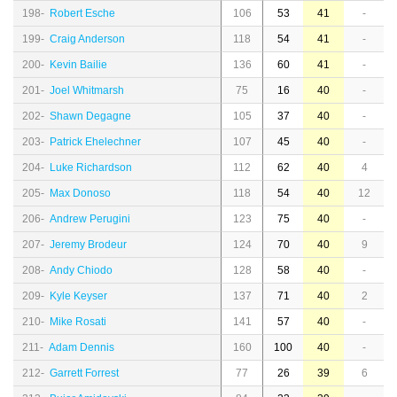
198-
Robert Esche
106
53
41
-
199-
Craig Anderson
118
54
41
-
200-
Kevin Bailie
136
60
41
-
201-
Joel Whitmarsh
75
16
40
-
202-
Shawn Degagne
105
37
40
-
203-
Patrick Ehelechner
107
45
40
-
204-
Luke Richardson
112
62
40
4
205-
Max Donoso
118
54
40
12
206-
Andrew Perugini
123
75
40
-
207-
Jeremy Brodeur
124
70
40
9
208-
Andy Chiodo
128
58
40
-
209-
Kyle Keyser
137
71
40
2
210-
Mike Rosati
141
57
40
-
211-
Adam Dennis
160
100
40
-
212-
Garrett Forrest
77
26
39
6