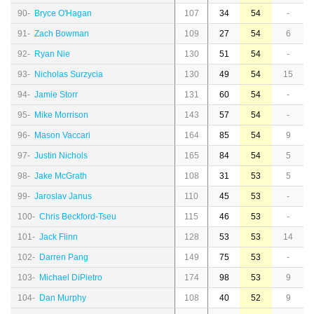
90-
Bryce O'Hagan
107
34
54
-
91-
Zach Bowman
109
27
54
6
92-
Ryan Nie
130
51
54
-
93-
Nicholas Surzycia
130
49
54
15
94-
Jamie Storr
131
60
54
-
95-
Mike Morrison
143
57
54
-
96-
Mason Vaccari
164
85
54
9
97-
Justin Nichols
165
84
54
5
98-
Jake McGrath
108
31
53
5
99-
Jaroslav Janus
110
45
53
-
100-
Chris Beckford-Tseu
115
46
53
-
101-
Jack Flinn
128
53
53
14
102-
Darren Pang
149
75
53
-
103-
Michael DiPietro
174
98
53
9
104-
Dan Murphy
108
40
52
9