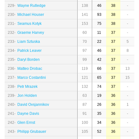
229-
Wayne Rutledge
138
46
38
-
230-
Michael Houser
141
93
38
-
231-
Seamus Kotyk
153
75
38
-
232-
Graeme Harvey
60
11
37
-
233-
Liam Sztuska
70
22
37
5
234-
Patrick Leaver
97
46
37
8
235-
Daryl Borden
99
42
37
-
236-
Matteo Drobac
119
66
37
13
237-
Marco Costantini
121
65
37
15
238-
Petr Mrazek
132
74
37
-
239-
Jon Holden
63
19
36
-
240-
David Ovsjannikov
87
26
36
1
241-
Dayne Davis
91
35
36
-
242-
Glen Ernst
100
34
36
-
243-
Philipp Grubauer
105
52
36
-