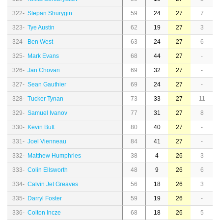
322-
Stepan Shurygin
59
24
27
7
323-
Tye Austin
62
19
27
3
324-
Ben West
63
24
27
6
325-
Mark Evans
68
44
27
-
326-
Jan Chovan
69
32
27
-
327-
Sean Gauthier
69
24
27
-
328-
Tucker Tynan
73
33
27
11
329-
Samuel Ivanov
77
31
27
8
330-
Kevin Butt
80
40
27
-
331-
Joel Vienneau
84
41
27
-
332-
Matthew Humphries
38
4
26
3
333-
Colin Ellsworth
48
9
26
6
334-
Calvin Jet Greaves
56
18
26
3
335-
Darryl Foster
59
19
26
-
336-
Colton Incze
68
18
26
5