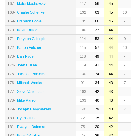
167-
Matej Machovsky
117
56
45
-
168-
Charlie Schenkel
132
63
45
10
169-
Brandon Foote
135
66
45
-
170-
Kevin Druce
100
37
44
-
171-
Brayden Gillespie
114
53
44
9
172-
Kaden Fulcher
115
57
44
10
173-
Dan Ryder
118
49
44
-
174-
John Cullen
119
41
44
-
175-
Jackson Parsons
130
74
44
7
176-
Mitchell Weeks
91
34
43
7
177-
Steve Valiquette
103
42
43
-
178-
Mike Parson
133
46
43
-
179-
Joseph Raaymakers
140
79
43
7
180-
Ryan Gibb
72
15
42
-
181-
Dwayne Bateman
75
20
42
-
182-
Kevin Weekes
75
26
42
-