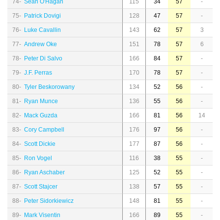
74-
Sean O'Hagan
115
34
57
-
75-
Patrick Dovigi
128
47
57
-
76-
Luke Cavallin
143
62
57
3
77-
Andrew Oke
151
78
57
6
78-
Peter Di Salvo
166
84
57
-
79-
J.F. Perras
170
78
57
-
80-
Tyler Beskorowany
134
52
56
-
81-
Ryan Munce
136
55
56
-
82-
Mack Guzda
166
81
56
14
83-
Cory Campbell
176
97
56
-
84-
Scott Dickie
177
87
56
-
85-
Ron Vogel
116
38
55
-
86-
Ryan Aschaber
125
52
55
-
87-
Scott Stajcer
138
57
55
-
88-
Peter Sidorkiewicz
148
81
55
-
89-
Mark Visentin
166
89
55
-