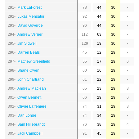
291-
Mark LaForest
78
44
30
-
292-
Lukas Mensator
92
44
30
-
293-
David Goverde
96
44
30
-
294-
Andrew Verner
112
63
30
-
295-
JIm Sidwell
129
19
30
-
296-
Darren Beals
45
12
29
-
297-
Matthew Greenfield
55
17
29
6
298-
Shane Owen
60
16
29
-
299-
John Chartrand
61
22
29
-
300-
Andrew Maclean
65
23
29
3
301-
Owen Bennett
66
29
29
6
302-
Olivier Lafreniere
74
31
29
3
303-
Dan Longe
74
34
29
-
304-
Sam Hillebrandt
76
38
29
4
305-
Jack Campbell
91
45
29
-