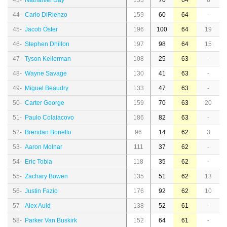
43-
Nathaniel Day
153
70
64
8
44-
Carlo DiRienzo
159
60
64
-
45-
Jacob Oster
196
100
64
19
46-
Stephen Dhillon
197
98
64
15
47-
Tyson Kellerman
108
25
63
-
48-
Wayne Savage
130
41
63
-
49-
Miguel Beaudry
133
47
63
-
50-
Carter George
159
70
63
20
51-
Paulo Colaiacovo
186
82
63
-
52-
Brendan Bonello
96
14
62
3
53-
Aaron Molnar
111
37
62
-
54-
Eric Tobia
118
35
62
-
55-
Zachary Bowen
135
51
62
13
56-
Justin Fazio
176
92
62
10
57-
Alex Auld
138
52
61
-
58-
Parker Van Buskirk
152
64
61
-