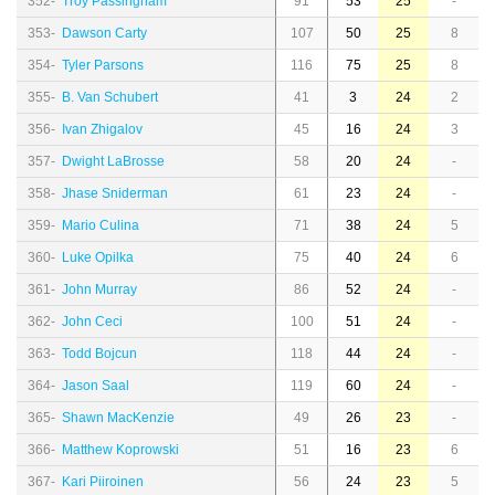
352-
Troy Passingham
91
53
25
-
353-
Dawson Carty
107
50
25
8
354-
Tyler Parsons
116
75
25
8
355-
B. Van Schubert
41
3
24
2
356-
Ivan Zhigalov
45
16
24
3
357-
Dwight LaBrosse
58
20
24
-
358-
Jhase Sniderman
61
23
24
-
359-
Mario Culina
71
38
24
5
360-
Luke Opilka
75
40
24
6
361-
John Murray
86
52
24
-
362-
John Ceci
100
51
24
-
363-
Todd Bojcun
118
44
24
-
364-
Jason Saal
119
60
24
-
365-
Shawn MacKenzie
49
26
23
-
366-
Matthew Koprowski
51
16
23
6
367-
Kari Piiroinen
56
24
23
5