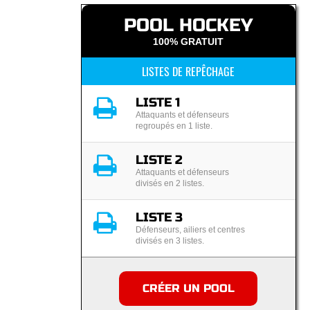
POOL HOCKEY
100% GRATUIT
LISTES DE REPÊCHAGE
LISTE 1
Attaquants et défenseurs
regroupés en 1 liste.
LISTE 2
Attaquants et défenseurs
divisés en 2 listes.
LISTE 3
Défenseurs, ailiers et centres
divisés en 3 listes.
CRÉER UN POOL