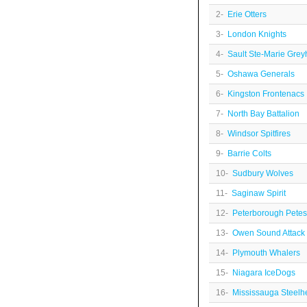
2-
Erie Otters
3-
London Knights
4-
Sault Ste-Marie Gre
5-
Oshawa Generals
6-
Kingston Frontenacs
7-
North Bay Battalion
8-
Windsor Spitfires
9-
Barrie Colts
10-
Sudbury Wolves
11-
Saginaw Spirit
12-
Peterborough Petes
13-
Owen Sound Attack
14-
Plymouth Whalers
15-
Niagara IceDogs
16-
Mississauga Steelh