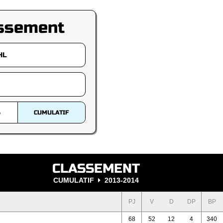
ssement
S
CUMULATIF
CLASSEMENT
CUMULATIF
2013-2014
PJ
V
D
DP
BP
68
52
12
4
340