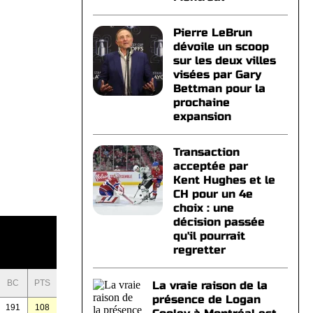
Pierre LeBrun
dévoile un scoop
sur les deux villes
visées par Gary
Bettman pour la
prochaine
expansion
Transaction
acceptée par
Kent Hughes et le
CH pour un 4e
choix : une
décision passée
qu'il pourrait
regretter
BC
PTS
La vraie raison de la
présence de Logan
191
108