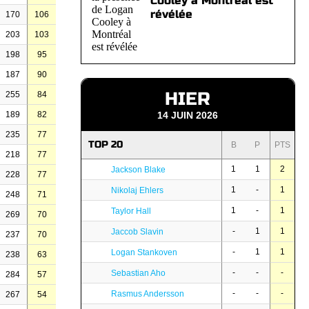
Cooley à Montréal est
révélée
170
106
203
103
198
95
187
90
HIER
255
84
189
82
14 JUIN 2026
235
77
TOP 20
B
P
PTS
218
77
1
1
2
Jackson Blake
228
77
1
-
1
Nikolaj Ehlers
248
71
1
-
1
Taylor Hall
269
70
-
1
1
Jaccob Slavin
237
70
-
1
1
Logan Stankoven
238
63
-
-
-
Sebastian Aho
284
57
-
-
-
Rasmus Andersson
267
54