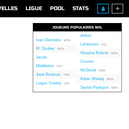
VELLES
LIGUE
POOL
STATS
JOUEURS POPULAIRES NHL
Artturi
Ivan Demidov
MON
Lehkonen
COL
M. Szuber
MON
Vinzenz Rohrer
MON
Jacob
Connor
Middleton
CGY
McDavid
EDM
Jack Roslovic
TOR
Arber Xhekaj
MON
Logan Cooley
UTA
Sasha Pastujov
MON