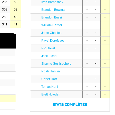
-
-
-
285
53
Ivan Barbashev
308
52
-
-
-
Braeden Bowman
280
49
-
-
-
Brandon Bussi
341
41
-
-
-
William Carrier
-
-
-
Jalen Chatfield
-
-
-
Pavel Dorofeyev
-
-
-
Nic Dowd
-
-
-
Jack Eichel
-
-
-
Shayne Gostisbehere
-
-
-
Noah Hanifin
-
-
-
Carter Hart
-
-
-
Tomas Hertl
-
-
-
Brett Howden
STATS COMPLÈTES