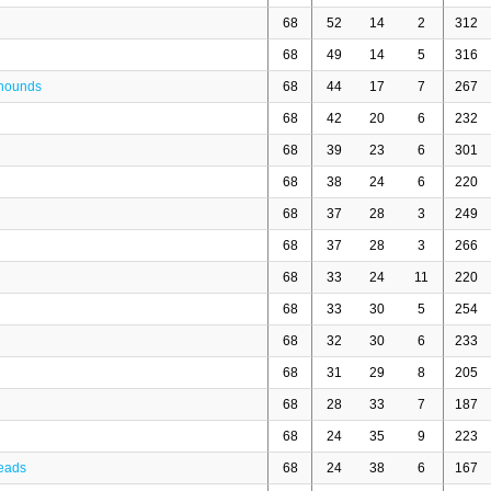
68
52
14
2
312
68
49
14
5
316
yhounds
68
44
17
7
267
68
42
20
6
232
68
39
23
6
301
68
38
24
6
220
68
37
28
3
249
68
37
28
3
266
68
33
24
11
220
68
33
30
5
254
68
32
30
6
233
68
31
29
8
205
68
28
33
7
187
68
24
35
9
223
eads
68
24
38
6
167