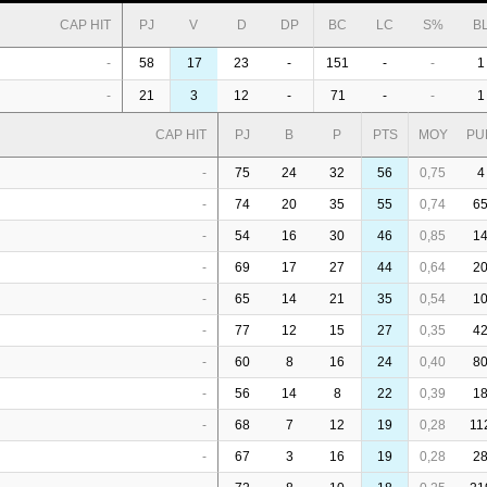
CAP HIT
PJ
V
D
DP
BC
LC
S%
B
-
58
17
23
-
151
-
-
1
-
21
3
12
-
71
-
-
1
CAP HIT
PJ
B
P
PTS
MOY
PU
-
75
24
32
56
0,75
4
-
74
20
35
55
0,74
6
-
54
16
30
46
0,85
1
-
69
17
27
44
0,64
2
-
65
14
21
35
0,54
1
-
77
12
15
27
0,35
4
-
60
8
16
24
0,40
8
-
56
14
8
22
0,39
1
-
68
7
12
19
0,28
11
-
67
3
16
19
0,28
2