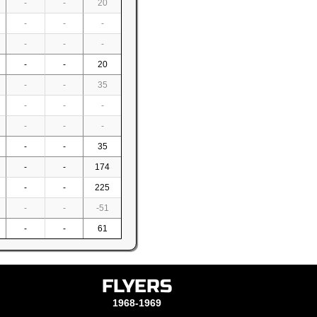
-
-
20
-
-
-
-
-
-
-
-
20
-
-
35
-
-
-
-
-
-
-
-
35
-
-
174
-
-
225
-
-
-51
-
-
61
FLYERS
1968-1969