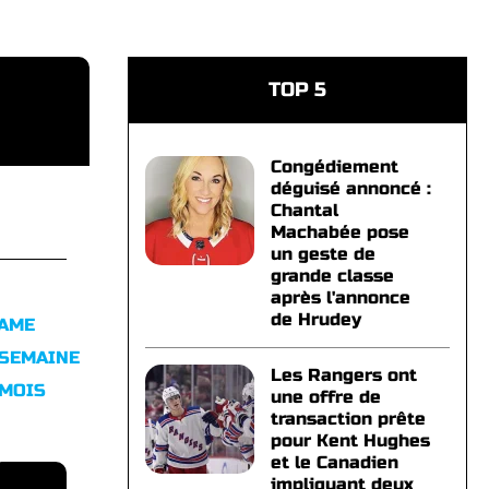
TOP 5
Congédiement
déguisé annoncé :
Chantal
Machabée pose
un geste de
grande classe
après l'annonce
de Hrudey
FAME
 SEMAINE
Les Rangers ont
 MOIS
une offre de
transaction prête
pour Kent Hughes
et le Canadien
impliquant deux