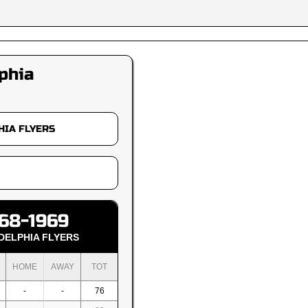
phia
68-1969
DELPHIA FLYERS
HOME
AWAY
TOT
-
-
76