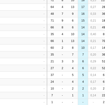
-
72
8
10
18
0,25
21
-
64
4
13
17
0,27
2
-
48
7
9
16
0,33
3
-
71
9
6
15
0,21
1
-
66
8
6
14
0,21
4
-
35
4
10
14
0,40
8
-
66
1
13
14
0,21
7
-
60
2
8
10
0,17
1
-
35
-
7
7
0,20
3
-
21
3
3
6
0,29
5
-
27
2
4
6
0,22
5
-
37
-
5
5
0,14
6
-
24
-
4
4
0,17
6
-
10
-
2
2
0,20
2
-
7
-
1
1
0,14
2
-
1
-
-
-
-
2