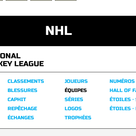
NHL
IONAL
KEY LEAGUE
CLASSEMENTS
JOUEURS
NUMÉROS
BLESSURES
ÉQUIPES
HALL OF 
CAPHIT
SÉRIES
ÉTOILES ·
REPÊCHAGE
LOGOS
ÉTOILES ·
ÉCHANGES
TROPHÉES