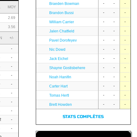
-
-
-
Braeden Bowman
L
MOY
-
-
-
Brandon Bussi
2.69
-
-
-
William Carrier
3.56
-
-
-
Jalen Chatfield
N
+/-
-
-
-
Pavel Dorofeyev
-
-
-
-
Nic Dowd
5
-
-
-
-
Jack Eichel
4
-
-
-
-
Shayne Gostisbehere
0
-
-
-
-
Noah Hanifin
0
-
-
-
-
Carter Hart
2
-
-
-
-
Tomas Hertl
0
-
-
-
-
Brett Howden
8
-
STATS COMPLÈTES
2
-
8
-