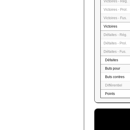
Victoires - Rég.
Victoires - Prol.
Victoires - Fus.
Victoires
Défaites - Rég.
Défaites - Prol.
Défaites - Fus.
Défaites
Buts pour
Buts contres
Différentiel
Points