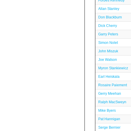
Forbes Kennedy
Allan Stanley
Don Blackburn
Dick Cherry
Garry Peters
Simon Nolet
John Miszuk
Joe Watson
Myron Stankiewicz
Earl Heiskala
Rosaire Paiement
Gerry Meehan
Ralph MacSweyn
Mike Byers
Pat Hannigan
Serge Bernier