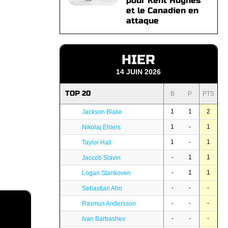
pour Kent Hughes
et le Canadien en
attaque
HIER
14 JUIN 2026
TOP 20
B
P
PTS
1
1
2
Jackson Blake
1
-
1
Nikolaj Ehlers
1
-
1
Taylor Hall
-
1
1
Jaccob Slavin
-
1
1
Logan Stankoven
-
-
-
Sebastian Aho
-
-
-
Rasmus Andersson
-
-
-
Ivan Barbashev