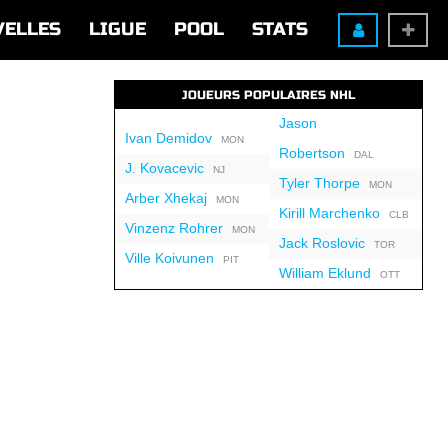
VELLES
LIGUE
POOL
STATS
JOUEURS POPULAIRES NHL
Jason
Ivan Demidov
MON
Robertson
DAL
J. Kovacevic
NJ
Tyler Thorpe
MON
Arber Xhekaj
MON
Kirill Marchenko
CLB
Vinzenz Rohrer
MON
Jack Roslovic
TOR
Ville Koivunen
PIT
William Eklund
OTT