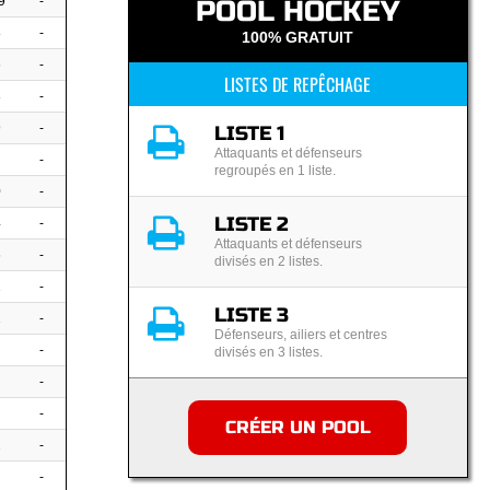
9
-
POOL HOCKEY
8
-
100% GRATUIT
6
-
LISTES DE REPÊCHAGE
8
-
9
-
LISTE 1
Attaquants et défenseurs
-
regroupés en 1 liste.
0
-
LISTE 2
4
-
Attaquants et défenseurs
6
-
divisés en 2 listes.
1
-
LISTE 3
2
-
Défenseurs, ailiers et centres
-
divisés en 3 listes.
-
-
CRÉER UN POOL
2
-
-