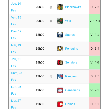
Jeu, 14
20h30
@
Blackhawks
D 2·5
Fev
Ven, 15
20h30
@
Wild
VP 5·4
Fev
Dim, 17
18h00
Sabres
V 4·1
Fev
Mar, 19
19h00
Penguins
D 3·4
Fev
Jeu, 21
19h00
Senators
V 4·0
Fev
Sam, 23
13h00
@
Rangers
D 2·5
Fev
Lun, 25
19h00
Canadiens
V 2·1
Fev
Mer, 27
19h00
Flames
D 1·2
Fev