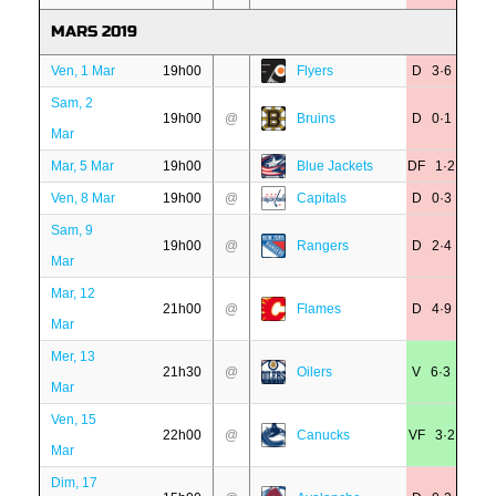
MARS 2019
Ven, 1 Mar
19h00
Flyers
D 3·6
Sam, 2
19h00
@
Bruins
D 0·1
Mar
Mar, 5 Mar
19h00
Blue Jackets
DF 1·2
Ven, 8 Mar
19h00
@
Capitals
D 0·3
Sam, 9
19h00
@
Rangers
D 2·4
Mar
Mar, 12
21h00
@
Flames
D 4·9
Mar
Mer, 13
21h30
@
Oilers
V 6·3
Mar
Ven, 15
22h00
@
Canucks
VF 3·2
Mar
Dim, 17