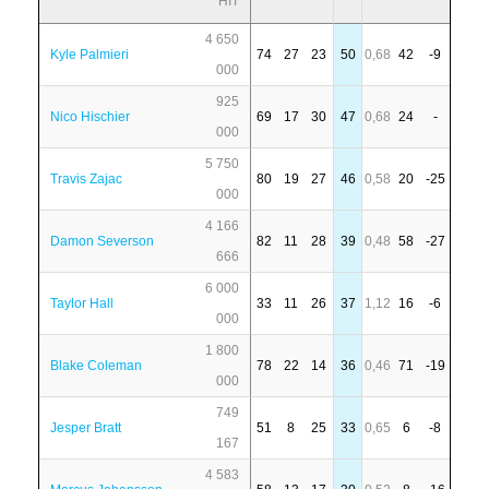
HIT
4 650
Kyle Palmieri
74
27
23
50
0,68
42
-9
000
925
Nico Hischier
69
17
30
47
0,68
24
-
000
5 750
Travis Zajac
80
19
27
46
0,58
20
-25
000
4 166
Damon Severson
82
11
28
39
0,48
58
-27
666
6 000
Taylor Hall
33
11
26
37
1,12
16
-6
000
1 800
Blake Coleman
78
22
14
36
0,46
71
-19
000
749
Jesper Bratt
51
8
25
33
0,65
6
-8
167
4 583