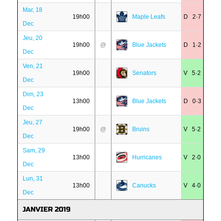
Mar, 18
19h00
Maple Leafs
D 2·7
Dec
Jeu, 20
19h00
@
Blue Jackets
D 1·2
Dec
Ven, 21
19h00
Senators
V 5·2
Dec
Dim, 23
13h00
Blue Jackets
D 0·3
Dec
Jeu, 27
19h00
@
Bruins
V 5·2
Dec
Sam, 29
13h00
Hurricanes
V 2·0
Dec
Lun, 31
13h00
Canucks
V 4·0
Dec
JANVIER 2019