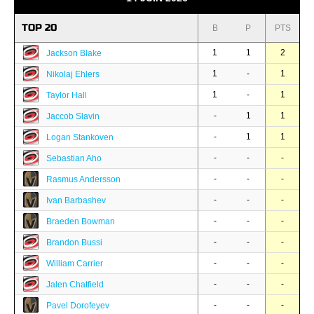
TOP 20
B
P
PTS
1
1
2
Jackson Blake
1
-
1
Nikolaj Ehlers
1
-
1
Taylor Hall
-
1
1
Jaccob Slavin
-
1
1
Logan Stankoven
-
-
-
Sebastian Aho
-
-
-
Rasmus Andersson
-
-
-
Ivan Barbashev
-
-
-
Braeden Bowman
-
-
-
Brandon Bussi
-
-
-
William Carrier
-
-
-
Jalen Chatfield
-
-
-
Pavel Dorofeyev