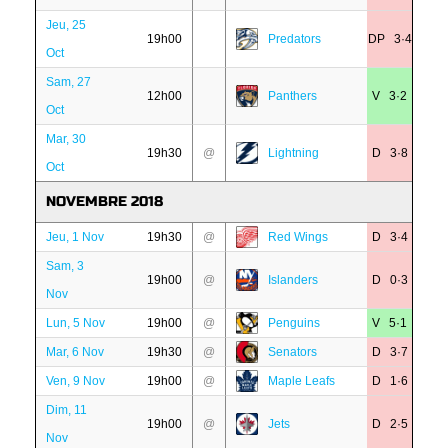
Jeu, 25
19h00
Predators
DP 3·4
Oct
Sam, 27
12h00
Panthers
V 3·2
Oct
Mar, 30
19h30
@
Lightning
D 3·8
Oct
NOVEMBRE 2018
Jeu, 1 Nov
19h30
@
Red Wings
D 3·4
Sam, 3
19h00
@
Islanders
D 0·3
Nov
Lun, 5 Nov
19h00
@
Penguins
V 5·1
Mar, 6 Nov
19h30
@
Senators
D 3·7
Ven, 9 Nov
19h00
@
Maple Leafs
D 1·6
Dim, 11
19h00
@
Jets
D 2·5
Nov