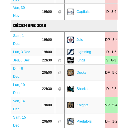
Ven, 30
19h00
@
Capitals
D 3·6
Nov
DÉCEMBRE 2018
Sam, 1
19h00
Jets
DP 3·4
Dec
Lun, 3 Dec
19h00
Lightning
D 1·5
Jeu, 6 Dec
22h30
@
Kings
V 6·3
Dim, 9
20h00
@
Ducks
DF 5·6
Dec
Lun, 10
22h30
@
Sharks
D 2·5
Dec
Ven, 14
19h00
Knights
VP 5·4
Dec
Sam, 15
20h00
@
Predators
DF 1·2
Dec