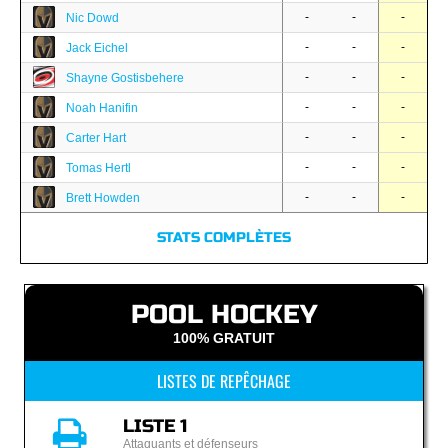
-
-
-
Nic Dowd
-
-
-
Jack Eichel
-
-
-
Shayne Gostisbehere
-
-
-
Noah Hanifin
-
-
-
Carter Hart
-
-
-
Tomas Hertl
-
-
-
Brett Howden
STATS COMPLÈTES
POOL HOCKEY
100% GRATUIT
LISTES DE REPÊCHAGE
LISTE 1
Attaquants et défenseurs