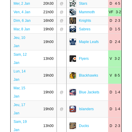
Mer, 2 Jan
20h30
@
Stars
D 4·5
Ven, 4 Jan
21h00
@
Mammoth
VF 3·2
Dim, 6 Jan
16h00
@
Knights
D 2·3
Mar, 8 Jan
19h00
@
Sabres
D 1·5
Jeu, 10
19h00
Maple Leafs
D 2·4
Jan
Sam, 12
13h00
Flyers
V 3·2
Jan
Lun, 14
19h00
Blackhawks
V 8·5
Jan
Mar, 15
19h00
@
Blue Jackets
D 1·4
Jan
Jeu, 17
19h00
@
Islanders
D 1·4
Jan
Sam, 19
13h00
Ducks
D 2·3
Jan