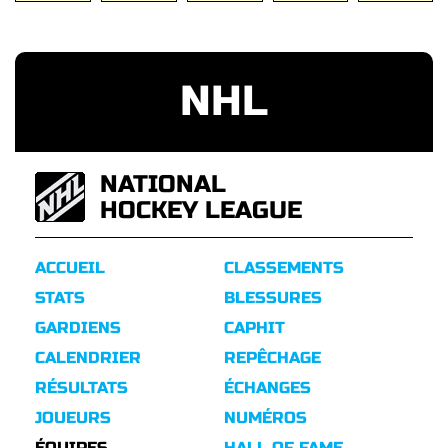
NHL
NATIONAL
HOCKEY LEAGUE
ACCUEIL
CLASSEMENTS
STATS
BLESSURES
GARDIENS
CAPHIT
CALENDRIER
REPÊCHAGE
RÉSULTATS
ÉCHANGES
JOUEURS
NUMÉROS
ÉQUIPES
HALL OF FAME