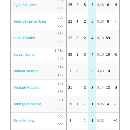
925
Egor Yakovlev
25
2
5
7
0,28
6
-6
000
650
Jean-Sebastien Dea
23
4
2
6
0,26
8
-
000
650
Kurtis Gabriel
22
2
2
4
0,18
59
-
000
1 416
Steven Santini
39
1
3
4
0,10
16
-6
667
714
Nathan Bastian
7
3
-
3
0,43
10
-
167
863
Michael McLeod
21
-
3
3
0,14
13
-8
333
811
John Quenneville
19
1
-
1
0,05
4
-1
666
650
Ryan Murphy
3
-
1
1
0,33
-
+1
000