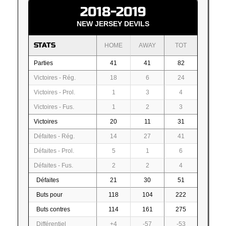
2018-2019
NEW JERSEY DEVILS
STATS
HOME
AWAY
TOT
Parties
41
41
82
Victoires - Rég.
18
6
24
Victoires - Prol.
1
3
4
Victoires - Fus.
1
2
3
Victoires
20
11
31
Défaites - Rég.
14
27
41
Défaites - Prol.
5
1
6
Défaites - Fus.
2
2
4
Défaites
21
30
51
Buts pour
118
104
222
Buts contres
114
161
275
Différentiel
+4
-57
-53