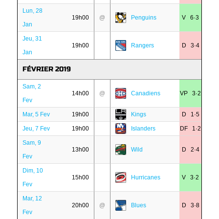
Lun, 28
19h00
@
Penguins
V 6·3
Jan
Jeu, 31
19h00
Rangers
D 3·4
Jan
FÉVRIER 2019
Sam, 2
14h00
@
Canadiens
VP 3·2
Fev
Mar, 5 Fev
19h00
Kings
D 1·5
Jeu, 7 Fev
19h00
Islanders
DF 1·2
Sam, 9
13h00
Wild
D 2·4
Fev
Dim, 10
15h00
Hurricanes
V 3·2
Fev
Mar, 12
20h00
@
Blues
D 3·8
Fev