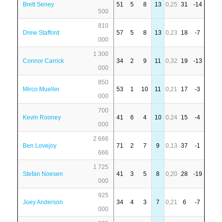
Brett Seney
51
5
8
13
0,25
31
-14
500
810
Drew Stafford
57
5
8
13
0,23
18
-7
000
1 300
Connor Carrick
34
2
9
11
0,32
19
-13
000
850
Mirco Mueller
53
1
10
11
0,21
17
-3
000
700
Kevin Rooney
41
6
4
10
0,24
15
-4
000
2 666
Ben Lovejoy
71
2
7
9
0,13
37
-1
666
1 725
Stefan Noesen
41
3
5
8
0,20
28
-19
000
925
Joey Anderson
34
4
3
7
0,21
6
-7
000