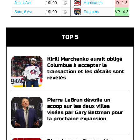
Jeu, 4 Avr
19h00
@
Hurricanes
D 1·3
Sam, 6 Avr
19h00
@
Panthers
VP 4·3
TOP 5
Kirill Marchenko aurait obligé
Columbus à accepter la
transaction et les détails sont
révélés
Pierre LeBrun dévoile un
scoop sur les deux villes
visées par Gary Bettman pour
la prochaine expansion