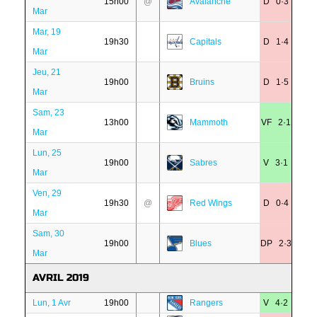
15h00
@
Avalanche
D 0·3
Mar
Mar, 19
19h30
Capitals
D 1·4
Mar
Jeu, 21
19h00
Bruins
D 1·5
Mar
Sam, 23
13h00
Mammoth
VF 2·1
Mar
Lun, 25
19h00
Sabres
V 3·1
Mar
Ven, 29
19h30
@
Red Wings
D 0·4
Mar
Sam, 30
19h00
Blues
DP 2·3
Mar
AVRIL 2019
Lun, 1 Avr
19h00
Rangers
V 4·2