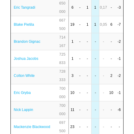
650
Eric Tangradi
6
-
1
1
0,17
-
-3
000
667
Blake Pietila
19
-
1
1
0,05
6
-7
500
714
Brandon Gignac
1
-
-
-
-
-
-2
167
725
Joshua Jacobs
1
-
-
-
-
-
-1
833
728
Colton White
3
-
-
-
-
2
-2
333
700
Eric Gryba
10
-
-
-
-
10
-1
000
700
Nick Lappin
11
-
-
-
-
-
-6
000
697
Mackenzie Blackwood
23
-
-
-
-
-
-
500