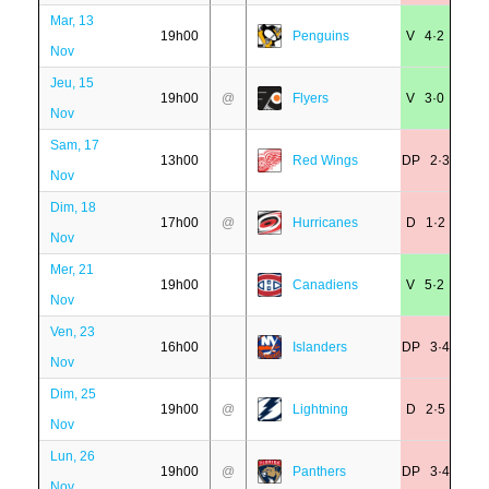
Mar, 13
19h00
Penguins
V 4·2
Nov
Jeu, 15
19h00
@
Flyers
V 3·0
Nov
Sam, 17
13h00
Red Wings
DP 2·3
Nov
Dim, 18
17h00
@
Hurricanes
D 1·2
Nov
Mer, 21
19h00
Canadiens
V 5·2
Nov
Ven, 23
16h00
Islanders
DP 3·4
Nov
Dim, 25
19h00
@
Lightning
D 2·5
Nov
Lun, 26
19h00
@
Panthers
DP 3·4
Nov