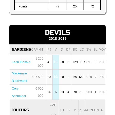
Points
47
25
72
DEVILS
2018-2019
GARDIENS
CAP HIT
PJ
V
D
DP
BC
LC
S%
BL
MOY
1 250
Keith Kinkaid
41
15
18
6
129
1187
.891
3
3.38
000
Mackenzie
697 500
23
10
10
-
55
669
.918
2
2.63
Blackwood
Cory
6 000
26
6
13
4
70
718
.903
1
3.09
000
Schneider
CAP
JOUEURS
PJ
B
P
PTS
MOY
PUN
+/-