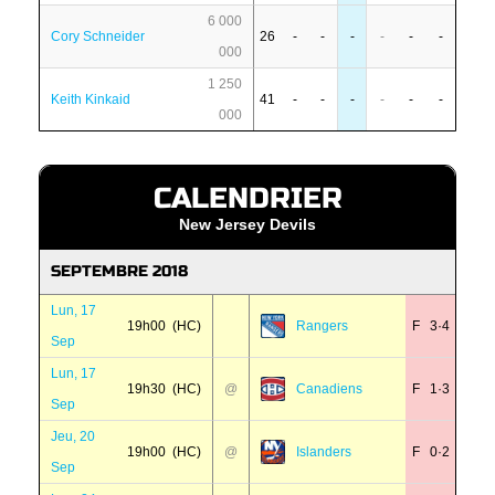
6 000
Cory Schneider
26
-
-
-
-
-
-
000
1 250
Keith Kinkaid
41
-
-
-
-
-
-
000
CALENDRIER
New Jersey Devils
SEPTEMBRE 2018
Lun, 17
19h00 (HC)
Rangers
F 3·4
Sep
Lun, 17
19h30 (HC)
@
Canadiens
F 1·3
Sep
Jeu, 20
19h00 (HC)
@
Islanders
F 0·2
Sep