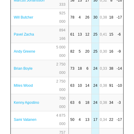
Marcus Johansson
58
13
17
30
0,52
8
-16
333
925
Will Butcher
78
4
26
30
0,38
18
-17
000
894
Pavel Zacha
61
13
12
25
0,41
15
-6
166
5 000
Andy Greene
82
5
20
25
0,30
16
-9
000
2 750
Brian Boyle
73
18
6
24
0,33
38
-14
000
2 750
Miles Wood
63
10
14
24
0,38
91
-10
000
700
Kenny Agostino
63
6
18
24
0,38
34
-3
000
4 875
Sami Vatanen
50
4
13
17
0,34
22
-17
000
757