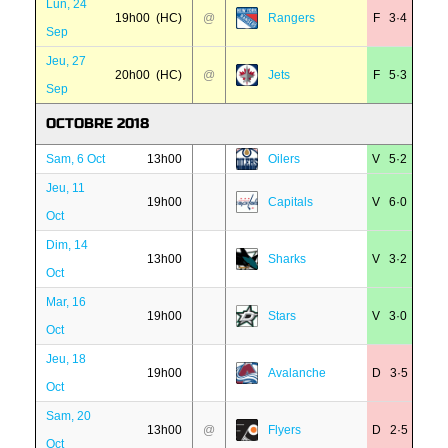
Lun, 24
19h00 (HC)
@
Rangers
F 3·4
Sep
Jeu, 27
20h00 (HC)
@
Jets
F 5·3
Sep
OCTOBRE 2018
Sam, 6 Oct
13h00
Oilers
V 5·2
Jeu, 11
19h00
Capitals
V 6·0
Oct
Dim, 14
13h00
Sharks
V 3·2
Oct
Mar, 16
19h00
Stars
V 3·0
Oct
Jeu, 18
19h00
Avalanche
D 3·5
Oct
Sam, 20
13h00
@
Flyers
D 2·5
Oct