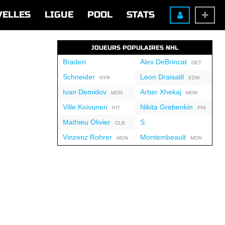
VELLES
LIGUE
POOL
STATS
JOUEURS POPULAIRES NHL
Braden
Alex DeBrincat
DET
Schneider
Leon Draisaitl
NYR
EDM
Ivan Demidov
Arber Xhekaj
MON
MON
Ville Koivunen
Nikita Grebenkin
PIT
PHI
Mathieu Olivier
S.
CLB
Vinzenz Rohrer
Montembeault
MON
MON