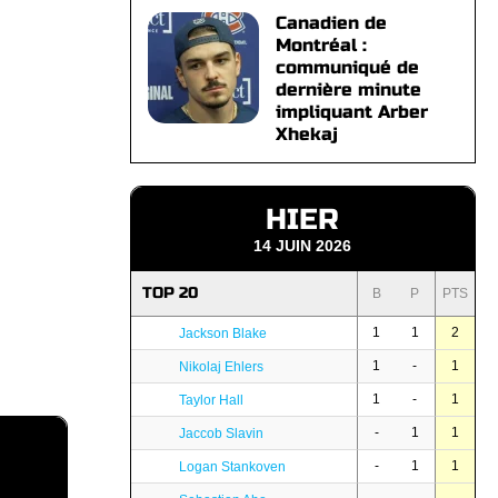
Canadien de
Montréal :
communiqué de
dernière minute
impliquant Arber
Xhekaj
HIER
14 JUIN 2026
TOP 20
B
P
PTS
1
1
2
Jackson Blake
1
-
1
Nikolaj Ehlers
1
-
1
Taylor Hall
-
1
1
Jaccob Slavin
-
1
1
Logan Stankoven