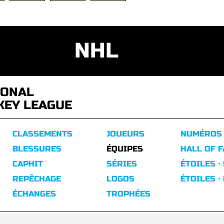
NHL
IONAL
KEY LEAGUE
CLASSEMENTS
JOUEURS
NUMÉROS
BLESSURES
ÉQUIPES
HALL OF 
CAPHIT
SÉRIES
ÉTOILES ·
REPÊCHAGE
LOGOS
ÉTOILES ·
ÉCHANGES
TROPHÉES