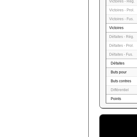
Victoires - Rég.
Victoires - Prol.
Victoires - Fus.
Victoires
Défaites - Rég.
Défaites - Prol.
Défaites - Fus.
Défaites
Buts pour
Buts contres
Différentiel
Points