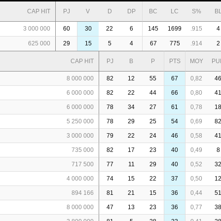
CAP HIT
PJ
V
D
DP
BC
LC
S%
B
3 000 000
60
30
22
6
145
1699
.915
4
625 000
29
15
5
4
67
775
.914
2
CAP HIT
PJ
B
P
PTS
MOY
PU
8 000 000
82
12
55
67
0,82
4
6 000 000
82
22
44
66
0,80
4
6 000 000
78
34
27
61
0,78
1
5 250 000
78
29
25
54
0,69
8
3 000 000
79
22
24
46
0,58
4
735 000
82
17
23
40
0,49
8
717 500
77
11
29
40
0,52
3
4 000 000
74
15
22
37
0,50
1
894 166
81
21
15
36
0,44
5
8 000 000
47
13
23
36
0,77
3