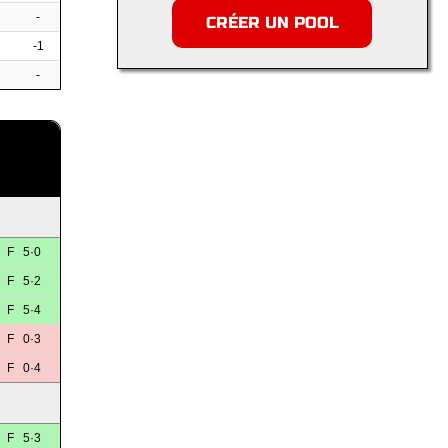
-
CRÉER UN POOL
-1
-
F 5·0
F 5·2
F 5·4
F 0·3
F 0·4
F 5·3