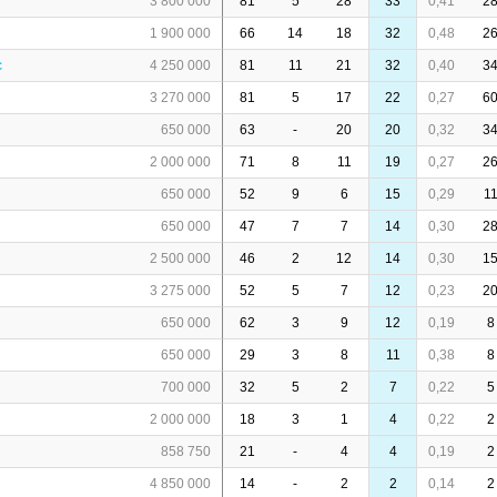
3 800 000
81
5
28
33
0,41
2
1 900 000
66
14
18
32
0,48
2
c
4 250 000
81
11
21
32
0,40
3
3 270 000
81
5
17
22
0,27
6
650 000
63
-
20
20
0,32
3
2 000 000
71
8
11
19
0,27
2
650 000
52
9
6
15
0,29
1
650 000
47
7
7
14
0,30
2
2 500 000
46
2
12
14
0,30
1
3 275 000
52
5
7
12
0,23
2
650 000
62
3
9
12
0,19
8
650 000
29
3
8
11
0,38
8
700 000
32
5
2
7
0,22
5
2 000 000
18
3
1
4
0,22
2
858 750
21
-
4
4
0,19
2
4 850 000
14
-
2
2
0,14
2