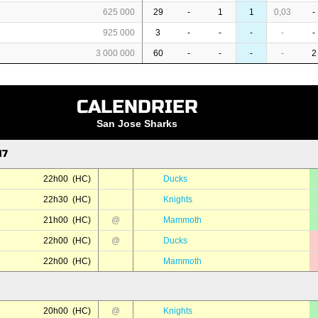
625 000
29
-
1
1
0,03
-
925 000
3
-
-
-
-
-
3 000 000
60
-
-
-
-
2
CALENDRIER
San Jose Sharks
17
22h00 (HC)
Ducks
22h30 (HC)
Knights
21h00 (HC)
@
Mammoth
22h00 (HC)
@
Ducks
22h00 (HC)
Mammoth
20h00 (HC)
@
Knights