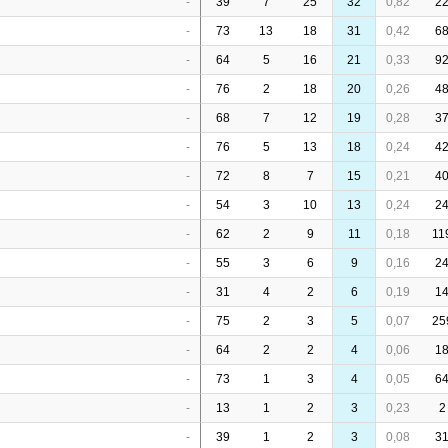
-
39
7
25
32
0,82
2
-
73
13
18
31
0,42
6
-
64
5
16
21
0,33
9
-
76
2
18
20
0,26
4
-
68
7
12
19
0,28
3
-
76
5
13
18
0,24
4
-
72
8
7
15
0,21
4
-
54
3
10
13
0,24
2
-
62
2
9
11
0,18
11
-
55
3
6
9
0,16
2
-
31
4
2
6
0,19
1
-
75
2
3
5
0,07
25
-
64
2
2
4
0,06
1
-
73
1
3
4
0,05
6
-
13
1
2
3
0,23
2
-
39
1
2
3
0,08
3