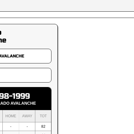
o
he
98-1999
ADO AVALANCHE
HOME
AWAY
TOT
-
-
82