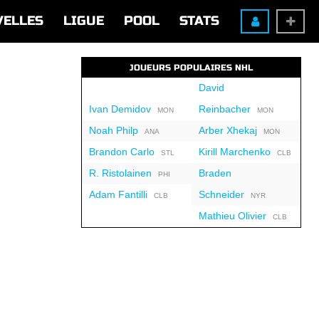
VELLES
LIGUE
POOL
STATS
JOUEURS POPULAIRES NHL
David
Ivan Demidov
Reinbacher
MON
MON
Noah Philp
Arber Xhekaj
ANA
MON
Brandon Carlo
Kirill Marchenko
STL
CLB
R. Ristolainen
Braden
PHI
Adam Fantilli
Schneider
CLB
NYR
Mathieu Olivier
CLB