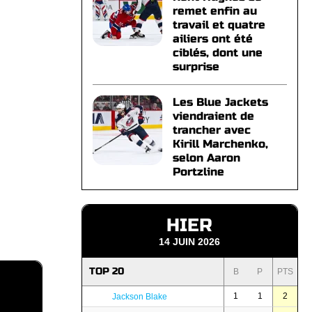
remet enfin au
travail et quatre
ailiers ont été
ciblés, dont une
surprise
Les Blue Jackets
viendraient de
trancher avec
Kirill Marchenko,
selon Aaron
Portzline
HIER
14 JUIN 2026
TOP 20
B
P
PTS
1
1
2
Jackson Blake