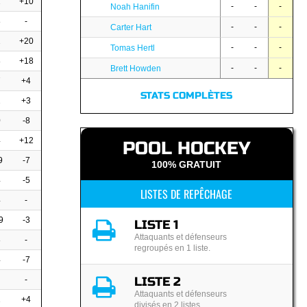
2
+10
-
-
-
Noah Hanifin
8
-
-
-
-
Carter Hart
2
+20
-
-
-
Tomas Hertl
8
+18
-
-
-
Brett Howden
7
+4
STATS COMPLÈTES
2
+3
0
-8
4
+12
POOL HOCKEY
9
-7
100% GRATUIT
4
-5
LISTES DE REPÊCHAGE
4
-
9
-3
LISTE 1
Attaquants et défenseurs
8
-
regroupés en 1 liste.
4
-7
LISTE 2
-
Attaquants et défenseurs
1
+4
divisés en 2 listes.