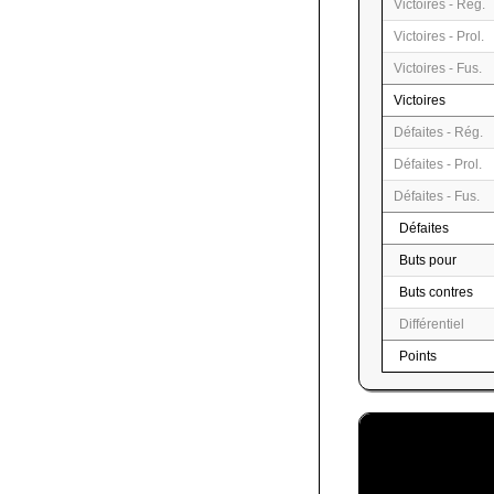
Victoires - Rég.
Victoires - Prol.
Victoires - Fus.
Victoires
Défaites - Rég.
Défaites - Prol.
Défaites - Fus.
Défaites
Buts pour
Buts contres
Différentiel
Points