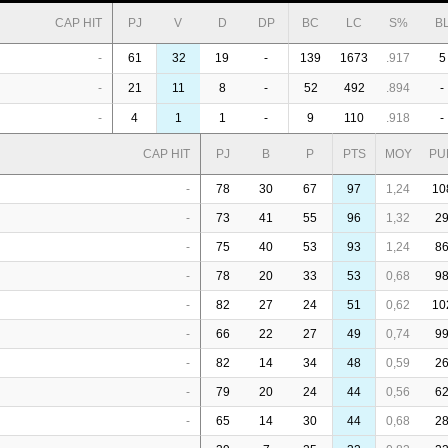
CAP HIT
PJ
V
D
DP
BC
LC
S%
B
-
61
32
19
-
139
1673
.917
5
-
21
11
8
-
52
492
.894
-
-
4
1
1
-
9
110
.918
-
CAP HIT
PJ
B
P
PTS
MOY
PU
-
78
30
67
97
1,24
10
-
73
41
55
96
1,32
2
-
75
40
53
93
1,24
8
-
78
20
33
53
0,68
9
-
82
27
24
51
0,62
10
-
66
22
27
49
0,74
9
-
82
14
34
48
0,59
2
-
79
20
24
44
0,56
6
-
65
14
30
44
0,68
2