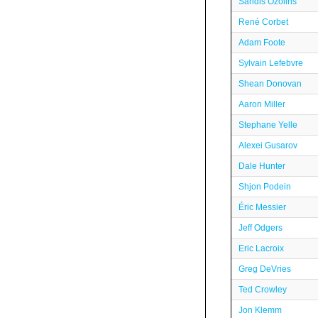
Sandis Ozolins
René Corbet
Adam Foote
Sylvain Lefebvre
Shean Donovan
Aaron Miller
Stephane Yelle
Alexei Gusarov
Dale Hunter
Shjon Podein
Éric Messier
Jeff Odgers
Eric Lacroix
Greg DeVries
Ted Crowley
Jon Klemm