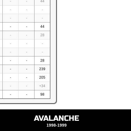
-
-
44
-
-
-
-
-
-
-
-
44
-
-
28
-
-
-
-
-
-
-
-
28
-
-
239
-
-
205
-
-
+34
-
-
98
AVALANCHE
1998-1999