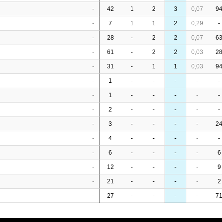
-
42
1
2
3
0,07
9
-
7
1
1
2
0,29
-
-
28
-
2
2
0,07
6
-
61
-
2
2
0,03
2
-
31
-
1
1
0,03
9
-
1
-
-
-
-
-
-
1
-
-
-
-
-
-
2
-
-
-
-
-
-
3
-
-
-
-
2
-
4
-
-
-
-
-
-
6
-
-
-
-
6
-
12
-
-
-
-
9
-
21
-
-
-
-
2
-
27
-
-
-
-
7