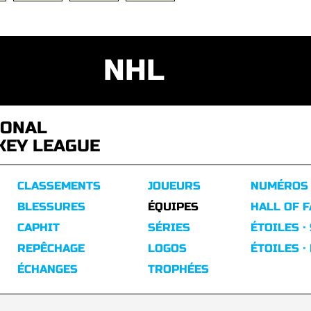
NHL
IONAL
KEY LEAGUE
CLASSEMENTS
JOUEURS
NUMÉROS
BLESSURES
ÉQUIPES
HALL OF 
CAPHIT
SÉRIES
ÉTOILES ·
REPÊCHAGE
LOGOS
ÉTOILES ·
ÉCHANGES
TROPHÉES