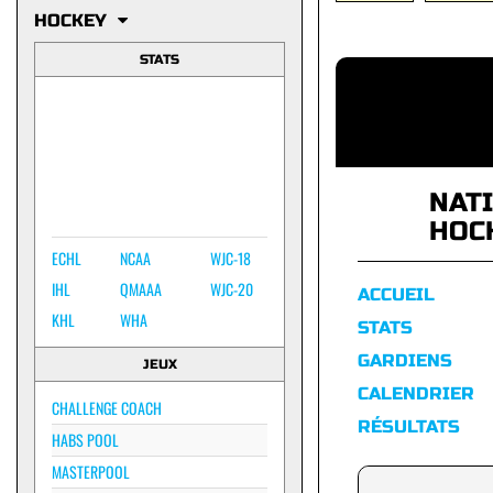
HOCKEY
STATS
NAT
HOC
ECHL
NCAA
WJC-18
IHL
QMAAA
WJC-20
ACCUEIL
KHL
WHA
STATS
GARDIENS
JEUX
CALENDRIER
CHALLENGE COACH
RÉSULTATS
HABS POOL
MASTERPOOL