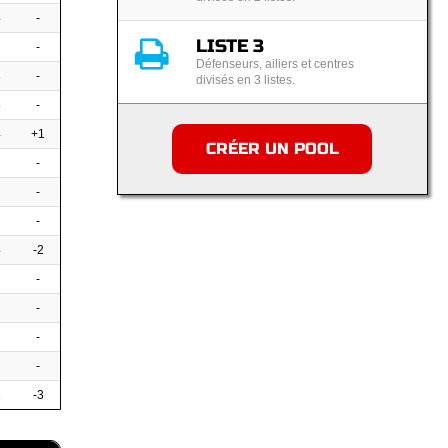
4
-
LISTE 3
-
Défenseurs, ailiers et centres
3
-
divisés en 3 listes.
8
-
4
+1
CRÉER UN POOL
-
-
-
4
-2
-
-
-
-
1
-3