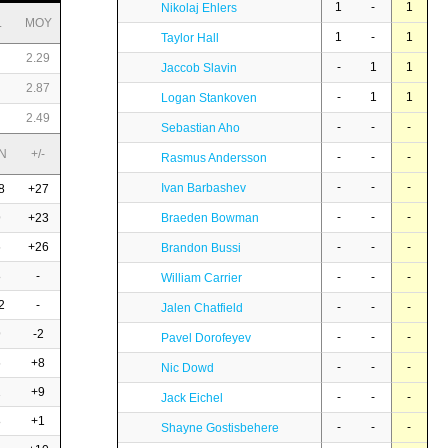
1
-
1
Nikolaj Ehlers
L
MOY
1
-
1
Taylor Hall
2.29
-
1
1
Jaccob Slavin
2.87
-
1
1
Logan Stankoven
2.49
-
-
-
Sebastian Aho
N
+/-
-
-
-
Rasmus Andersson
-
-
-
Ivan Barbashev
8
+27
-
-
-
9
+23
Braeden Bowman
6
+26
-
-
-
Brandon Bussi
8
-
-
-
-
William Carrier
2
-
-
-
-
Jalen Chatfield
9
-2
-
-
-
Pavel Dorofeyev
6
+8
-
-
-
Nic Dowd
2
+9
-
-
-
Jack Eichel
8
+1
-
-
-
Shayne Gostisbehere