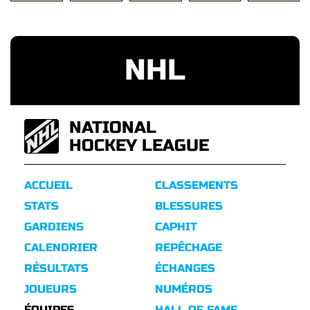
NHL
NATIONAL
HOCKEY LEAGUE
ACCUEIL
CLASSEMENTS
STATS
BLESSURES
GARDIENS
CAPHIT
CALENDRIER
REPÊCHAGE
RÉSULTATS
ÉCHANGES
JOUEURS
NUMÉROS
ÉQUIPES
HALL OF FAME