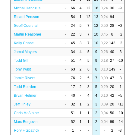
Michal Handzus
-
66
4
12
16
0,24
30
-9
Ricard Persson
-
54
1
12
13
0,24
94
-
Geoff Courtnall
-
24
5
7
12
0,50
28
+2
Martin Reasoner
-
22
3
7
10
0,45
8
+2
Kelly Chase
-
45
3
7
10
0,22
143
+2
Jamal Mayers
-
34
4
5
9
0,26
40
-3
Todd Gill
-
51
4
5
9
0,18
27
-10
Tony Twist
-
63
2
6
8
0,13
149
-
Jamie Rivers
-
76
2
5
7
0,09
47
-3
Todd Reirden
-
17
2
3
5
0,29
20
-1
Bryan Helmer
-
40
-
4
4
0,10
42
+5
Jeff Finley
-
32
1
2
3
0,09
20
+11
Chris McAlpine
-
51
1
1
2
0,04
50
-10
Marc Bergevin
-
52
1
1
2
0,04
99
-14
Rory Fitzpatrick
-
1
-
-
-
-
2
-3