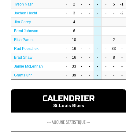
Tyson Nash
-
2
-
-
-
-
5
-1
Jochen Hecht
-
3
-
-
-
-
-
-2
Jim Carey
-
4
-
-
-
-
-
-
Brent Johnson
-
6
-
-
-
-
-
-
Rich Parent
-
10
-
-
-
-
2
-
Rud Poeschek
-
16
-
-
-
-
33
-
Brad Shaw
-
16
-
-
-
-
8
-
Jamie McLennan
-
33
-
-
-
-
-
-
Grant Fuhr
-
39
-
-
-
-
-
-
CALENDRIER
St-Louis Blues
--- AUCUNE STATISTIQUE ---