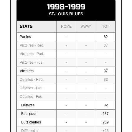
1998-1999
ST-LOUIS BLUES
STATS
HOME
AWAY
TOT
Parties
-
-
82
Victoires - Rég.
-
-
37
Victoires - Prol.
-
-
-
Victoires - Fus.
-
-
-
Victoires
-
-
37
Défaites - Rég.
-
-
32
Défaites - Prol.
-
-
-
Défaites - Fus.
-
-
-
Défaites
-
-
32
Buts pour
-
-
237
Buts contres
-
-
209
Différentiel
-
-
+28