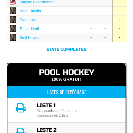
-
-
-
Shayne Gostisbehere
-
-
-
Noah Hanifin
-
-
-
Carter Hart
-
-
-
Tomas Hertl
-
-
-
Brett Howden
STATS COMPLÈTES
POOL HOCKEY
100% GRATUIT
LISTES DE REPÊCHAGE
LISTE 1
Attaquants et défenseurs
regroupés en 1 liste.
LISTE 2