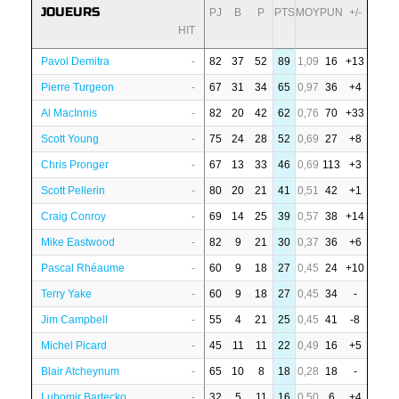
JOUEURS
PJ
B
P
PTS
MOY
PUN
+/-
HIT
Pavol Demitra
-
82
37
52
89
1,09
16
+13
Pierre Turgeon
-
67
31
34
65
0,97
36
+4
Al MacInnis
-
82
20
42
62
0,76
70
+33
Scott Young
-
75
24
28
52
0,69
27
+8
Chris Pronger
-
67
13
33
46
0,69
113
+3
Scott Pellerin
-
80
20
21
41
0,51
42
+1
Craig Conroy
-
69
14
25
39
0,57
38
+14
Mike Eastwood
-
82
9
21
30
0,37
36
+6
Pascal Rhéaume
-
60
9
18
27
0,45
24
+10
Terry Yake
-
60
9
18
27
0,45
34
-
Jim Campbell
-
55
4
21
25
0,45
41
-8
Michel Picard
-
45
11
11
22
0,49
16
+5
Blair Atcheynum
-
65
10
8
18
0,28
18
-
Lubomir Bartecko
-
32
5
11
16
0,50
6
+4