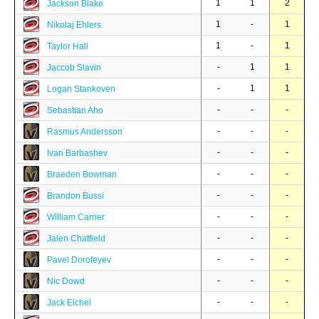
1
1
2
Jackson Blake
1
-
1
Nikolaj Ehlers
1
-
1
Taylor Hall
-
1
1
Jaccob Slavin
-
1
1
Logan Stankoven
-
-
-
Sebastian Aho
-
-
-
Rasmus Andersson
-
-
-
Ivan Barbashev
-
-
-
Braeden Bowman
-
-
-
Brandon Bussi
-
-
-
William Carrier
-
-
-
Jalen Chatfield
-
-
-
Pavel Dorofeyev
-
-
-
Nic Dowd
-
-
-
Jack Eichel