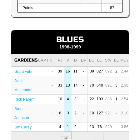
Points
-
-
87
BLUES
1998-1999
GARDIENS
CAP HIT
PJ
V
D
DP
BC
LC
S%
BL
MOY
-
39
16
11
-
89
827
.892
2
2.44
Grant Fuhr
Jamie
-
33
13
14
-
70
640
.891
3
2.38
McLennan
-
10
4
3
-
22
193
.886
1
2.54
Rich Parent
Brent
-
6
3
2
-
10
127
.921
-
2.10
Johnson
-
4
1
2
-
13
76
.829
-
3.86
Jim Carey
CAP