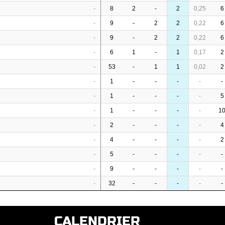
-
8
2
-
2
0,25
6
-
9
-
2
2
0,22
6
-
9
-
2
2
0,22
6
-
6
1
-
1
0,17
2
-
53
-
1
1
0,02
2
-
1
-
-
-
-
-
-
1
-
-
-
-
5
-
1
-
-
-
-
1
-
2
-
-
-
-
4
-
4
-
-
-
-
2
-
5
-
-
-
-
-
-
9
-
-
-
-
-
-
32
-
-
-
-
-
CALENDRIER