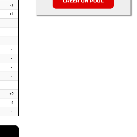
CRÉER UN POOL
-1
+1
-
-
-
-
-
0
-
-
-
+2
-4
-