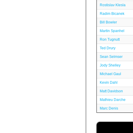
Rostislav Klesla
Radim Bicanek
Bill Bowler
Martin Spanhel
Ron Tugnutt
Ted Drury
Sean Selmser
Jody Shelley
Michael Gaul
Kevin Dahl
Matt Davidson
Mathieu Darche
Marc Denis