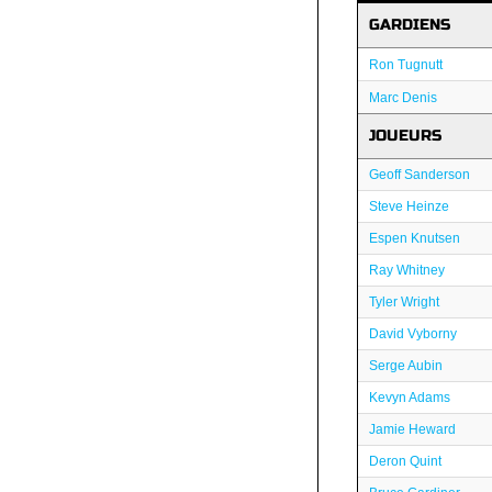
GARDIENS
Ron Tugnutt
Marc Denis
JOUEURS
Geoff Sanderson
Steve Heinze
Espen Knutsen
Ray Whitney
Tyler Wright
David Vyborny
Serge Aubin
Kevyn Adams
Jamie Heward
Deron Quint