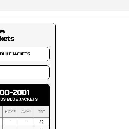
us
kets
00-2001
US BLUE JACKETS
HOME
AWAY
TOT
-
-
82