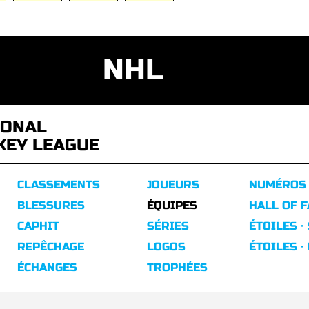
NHL
IONAL
KEY LEAGUE
CLASSEMENTS
JOUEURS
NUMÉROS
BLESSURES
ÉQUIPES
HALL OF 
CAPHIT
SÉRIES
ÉTOILES ·
REPÊCHAGE
LOGOS
ÉTOILES ·
ÉCHANGES
TROPHÉES