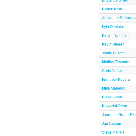
Bruce Gardiner
Robert Kron
Alexander Selivano
Lyle Odelein
Petteri Nummelin
Kevin Dineen
Jamie Pushor
Mattias Timander
Chris Nielsen
Frantisek Kucera
Mike Maneluk
Blake Sloan
Krzysztof Oliwa
Jean-Luc Grand-Pie
Jan Caloun
Steve Maltais