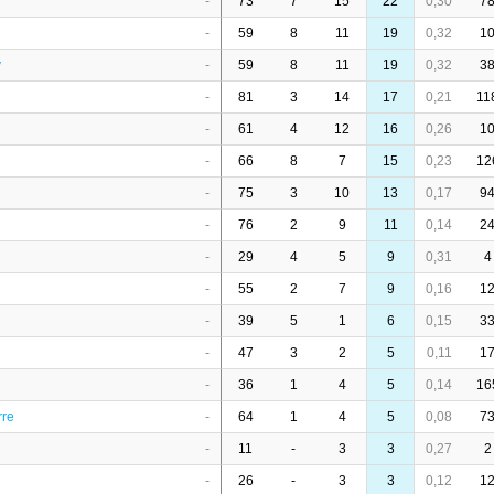
-
73
7
15
22
0,30
7
-
59
8
11
19
0,32
1
v
-
59
8
11
19
0,32
3
-
81
3
14
17
0,21
11
-
61
4
12
16
0,26
1
-
66
8
7
15
0,23
12
-
75
3
10
13
0,17
9
-
76
2
9
11
0,14
2
-
29
4
5
9
0,31
4
-
55
2
7
9
0,16
1
-
39
5
1
6
0,15
3
-
47
3
2
5
0,11
1
-
36
1
4
5
0,14
16
rre
-
64
1
4
5
0,08
7
-
11
-
3
3
0,27
2
-
26
-
3
3
0,12
1