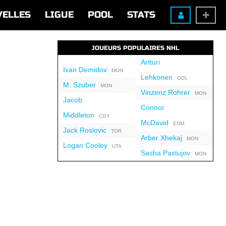
VELLES
LIGUE
POOL
STATS
JOUEURS POPULAIRES NHL
Artturi
Ivan Demidov
MON
Lehkonen
COL
M. Szuber
MON
Vinzenz Rohrer
MON
Jacob
Connor
Middleton
CGY
McDavid
EDM
Jack Roslovic
TOR
Arber Xhekaj
MON
Logan Cooley
UTA
Sasha Pastujov
MON