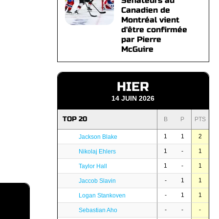
Sénateurs au
Canadien de
Montréal vient
d'être confirmée
par Pierre
McGuire
HIER
14 JUIN 2026
TOP 20
B
P
PTS
1
1
2
Jackson Blake
1
-
1
Nikolaj Ehlers
1
-
1
Taylor Hall
-
1
1
Jaccob Slavin
-
1
1
Logan Stankoven
-
-
-
Sebastian Aho