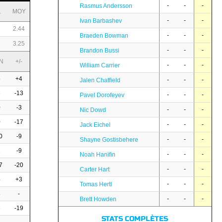
-
-
-
Rasmus Andersson
L
MOY
-
-
-
Ivan Barbashev
2.44
-
-
-
Braeden Bowman
3.25
-
-
-
Brandon Bussi
N
+/-
-
-
-
William Carrier
6
+4
-
-
-
Jalen Chatfield
6
-13
-
-
-
Pavel Dorofeyev
0
-3
-
-
-
Nic Dowd
0
-17
-
-
-
Jack Eichel
0
-9
-
-
-
Shayne Gostisbehere
2
-9
-
-
-
Noah Hanifin
7
-20
-
-
-
Carter Hart
4
+3
-
-
-
Tomas Hertl
3
-
-
-
-
Brett Howden
6
-19
STATS COMPLÈTES