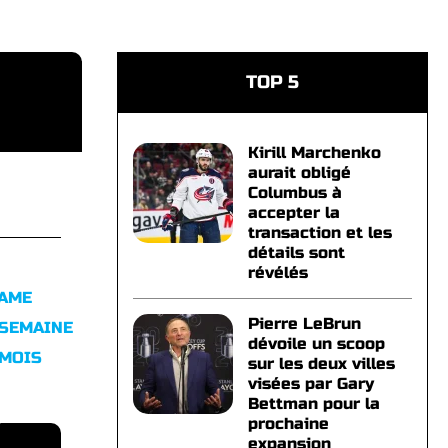
TOP 5
Kirill Marchenko
aurait obligé
Columbus à
accepter la
transaction et les
détails sont
révélés
FAME
Pierre LeBrun
 SEMAINE
dévoile un scoop
 MOIS
sur les deux villes
visées par Gary
Bettman pour la
prochaine
expansion