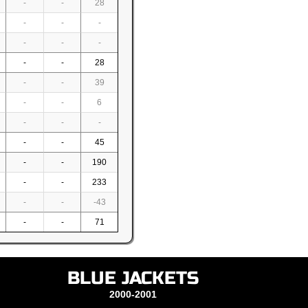
-
-
28
-
-
-
-
-
-
-
-
28
-
-
39
-
-
6
-
-
-
-
-
45
-
-
190
-
-
233
-
-
-43
-
-
71
BLUE JACKETS
2000-2001