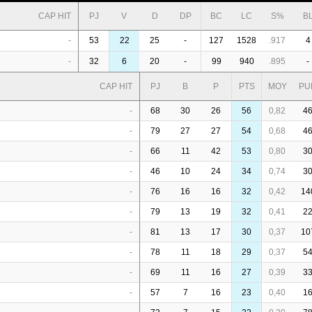
CAP HIT
PJ
V
D
DP
BC
LC
S%
B
-
53
22
25
-
127
1528
.917
4
-
32
6
20
-
99
940
.895
-
CAP HIT
PJ
B
P
PTS
MOY
PU
-
68
30
26
56
0,82
4
-
79
27
27
54
0,68
4
-
66
11
42
53
0,80
3
-
46
10
24
34
0,74
3
-
76
16
16
32
0,42
14
-
79
13
19
32
0,41
2
-
81
13
17
30
0,37
10
-
78
11
18
29
0,37
5
-
69
11
16
27
0,39
3
-
57
7
16
23
0,40
1