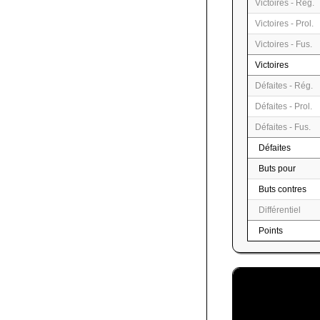
Victoires - Rég.
Victoires - Prol.
Victoires - Fus.
Victoires
Défaites - Rég.
Défaites - Prol.
Défaites - Fus.
Défaites
Buts pour
Buts contres
Différentiel
Points