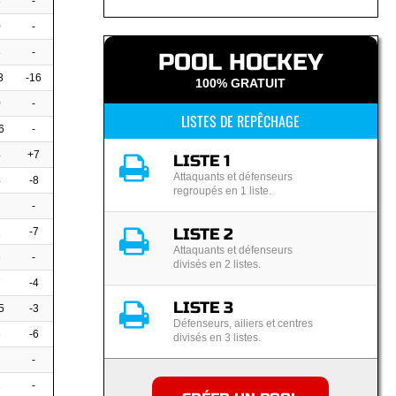
8
-
0
-
8
-
POOL HOCKEY
8
-16
100% GRATUIT
0
-
LISTES DE REPÊCHAGE
6
-
4
+7
LISTE 1
Attaquants et défenseurs
4
-8
regroupés en 1 liste.
-
LISTE 2
2
-7
Attaquants et défenseurs
3
-
divisés en 2 listes.
7
-4
LISTE 3
5
-3
Défenseurs, ailiers et centres
3
-6
divisés en 3 listes.
-
2
-